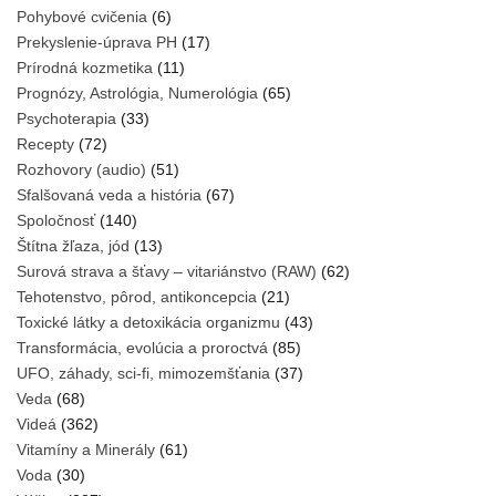
Pohybové cvičenia
(6)
Prekyslenie-úprava PH
(17)
Prírodná kozmetika
(11)
Prognózy, Astrológia, Numerológia
(65)
Psychoterapia
(33)
Recepty
(72)
Rozhovory (audio)
(51)
Sfalšovaná veda a história
(67)
Spoločnosť
(140)
Štítna žľaza, jód
(13)
Surová strava a šťavy – vitariánstvo (RAW)
(62)
Tehotenstvo, pôrod, antikoncepcia
(21)
Toxické látky a detoxikácia organizmu
(43)
Transformácia, evolúcia a proroctvá
(85)
UFO, záhady, sci-fi, mimozemšťania
(37)
Veda
(68)
Videá
(362)
Vitamíny a Minerály
(61)
Voda
(30)