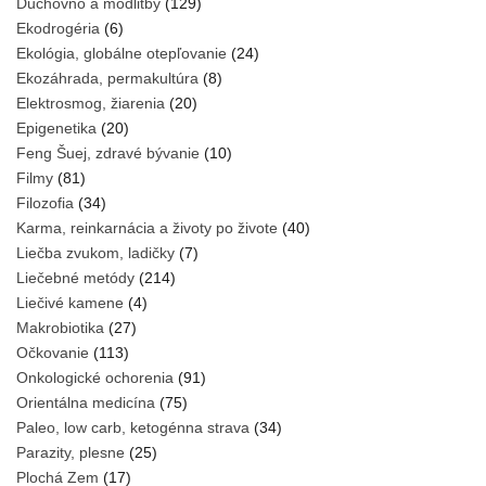
Duchovno a modlitby
(129)
Ekodrogéria
(6)
Ekológia, globálne otepľovanie
(24)
Ekozáhrada, permakultúra
(8)
Elektrosmog, žiarenia
(20)
Epigenetika
(20)
Feng Šuej, zdravé bývanie
(10)
Filmy
(81)
Filozofia
(34)
Karma, reinkarnácia a životy po živote
(40)
Liečba zvukom, ladičky
(7)
Liečebné metódy
(214)
Liečivé kamene
(4)
Makrobiotika
(27)
Očkovanie
(113)
Onkologické ochorenia
(91)
Orientálna medicína
(75)
Paleo, low carb, ketogénna strava
(34)
Parazity, plesne
(25)
Plochá Zem
(17)