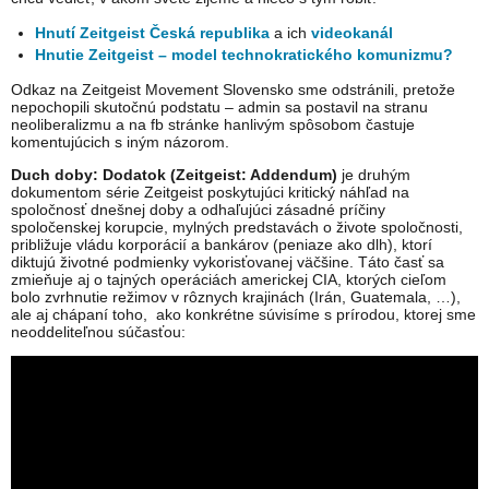
Hnutí Zeitgeist Česká republika
a ich
videokanál
Hnutie Zeitgeist – model technokratického komunizmu?
Odkaz na Zeitgeist Movement Slovensko sme odstránili, pretože
nepochopili skutočnú podstatu – admin sa postavil na stranu
neoliberalizmu a na fb stránke hanlivým spôsobom častuje
komentujúcich s iným názorom.
Duch doby: Dodatok (Zeitgeist: Addendum)
je druhým
dokumentom série Zeitgeist poskytujúci kritický náhľad na
spoločnosť dnešnej doby a odhaľujúci zásadné príčiny
spoločenskej korupcie, mylných predstavách o živote spoločnosti,
približuje vládu korporácií a bankárov (peniaze ako dlh), ktorí
diktujú životné podmienky vykorisťovanej väčšine. Táto časť sa
zmieňuje aj o tajných operáciách americkej CIA, ktorých cieľom
bolo zvrhnutie režimov v rôznych krajinách (Irán, Guatemala, …),
ale aj chápaní toho, ako konkrétne súvisíme s prírodou, ktorej sme
neoddeliteľnou súčasťou: