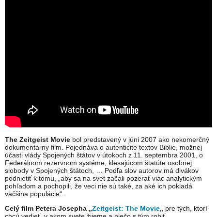
The Zeitgeist Movie
bol predstavený v júni 2007 ako nekomerčný
dokumentárny film. Pojednáva o autenticite textov Biblie, možnej
účasti vlády Spojených štátov v útokoch z 11. septembra 2001, o
Federálnom rezervnom systéme, klesajúcom štatúte osobnej
slobody v Spojených štátoch, … Podľa slov autorov má divákov
podnietiť k tomu, „aby sa na svet začali pozerať viac analytickým
pohľadom a pochopili, že veci nie sú také, za aké ich pokladá
väčšina populácie“.
Celý film Petera Josepha „
Zeitgeist: The Movie
„
pre tých, ktorí
chcú vedieť, v akom svete žijeme a niečo s tým robiť.