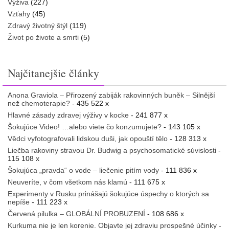
Výživa
(227)
Vzťahy
(45)
Zdravý životný štýl
(119)
Život po živote a smrti
(5)
Najčitanejšie články
Anona Graviola – Přirozený zabiják rakovinných buněk – Silnější
než chemoterapie?
- 435 522 x
Hlavné zásady zdravej výživy v kocke
- 241 877 x
Šokujúce Video! …alebo viete čo konzumujete?
- 143 105 x
Vědci vyfotografovali lidskou duši, jak opouští tělo
- 128 313 x
Liečba rakoviny stravou Dr. Budwig a psychosomatické súvislosti
-
115 108 x
Šokujúca „pravda“ o vode – liečenie pitím vody
- 111 836 x
Neuveríte, v čom všetkom nás klamú
- 111 675 x
Experimenty v Rusku prinášajú šokujúce úspechy o ktorých sa
nepíše
- 111 223 x
Červená pilulka – GLOBÁLNÍ PROBUZENÍ
- 108 686 x
Kurkuma nie je len korenie. Objavte jej zdraviu prospešné účinky
-