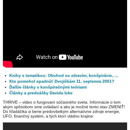
Knihy s tematikou: Obchod so zdravím, konšpirácie, …
Kto pomohol spadnúť Dvojičkám 11. septemra 2001?
Ďalšie články s konšpiračnými teóriami
Články a prednášky Davida Icke
THRIVE – video o fungovaní súčasného sveta. Informácie o tom
akým spôsobom sme ovládaní a ako je možné tento stav ZMENIŤ!
Do hľadáčika si berie predovšetkým alternatívne zdroje energie,
UFO, finančný systém, a tých ktorí vládnu krajine: