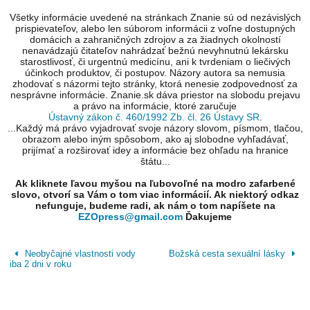
Všetky informácie uvedené na stránkach Znanie sú od nezávislých
prispievateľov, alebo len súborom informácii z voľne dostupných
domácich a zahraničných zdrojov a za žiadnych okolností
nenavádzajú čitateľov nahrádzať bežnú nevyhnutnú lekársku
starostlivosť, či urgentnú medicínu, ani k tvrdeniam o liečivých
účinkoch produktov, či postupov. Názory autora sa nemusia
zhodovať s názormi tejto stránky, ktorá nenesie zodpovednosť za
nesprávne informácie. Znanie.sk dáva priestor na slobodu prejavu
a právo na informácie, ktoré zaručuje
Ústavný zákon č. 460/1992 Zb. čl. 26 Ústavy SR
.
...Každý má právo vyjadrovať svoje názory slovom, písmom, tlačou,
obrazom alebo iným spôsobom, ako aj slobodne vyhľadávať,
prijímať a rozširovať idey a informácie bez ohľadu na hranice
štátu...
Ak kliknete ľavou myšou na ľubovoľné na modro zafarbené
slovo, otvorí sa Vám o tom viac informácií. Ak niektorý odkaz
nefunguje, budeme radi, ak nám o tom napíšete na
EZOpress@gmail.com
Ďakujeme
Neobyčajné vlastnosti vody
Božská cesta sexuální lásky
iba 2 dni v roku