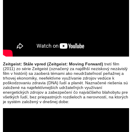
Zeitgeist: Stále vpred (Zeitgeist: Moving Forward)
tretí film
(2011) zo série Zeitgeist (označený za najdlhší neziskový nezávislý
film v histórii) sa zaoberá témami ako neudržateľnosť peňažnej a
trhovej ekonomiky, neefektívne využívanie zdrojov vedúce k
poškodzovaniu zdravia (DNA) ľudí a planét. Naznačené riešenia sú
založené na najefektívnejších udržateľných využívaní
energetických zdrojov a zabezpečení čo najväčšieho blahobytu pre
všetkých ľudí, bez priepastných rozdieloch a nerovností, na ktorých
je systém založený v dnešnej dobe: