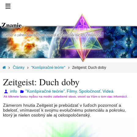
Znanie
Články o zdraví, duchovnom rozvoji a za pravdu nie len v medicíne.
Články
"Konšpiračné teórie"
Zeitgeist: Duch doby
Zeitgeist: Duch doby
info
"Konšpiračné teórie"
Filmy
Spoločnosť
Videá
,
,
,
Ak kliknete ľavou myšou na modro zafarbené slovo, otvorí sa Vám o tom viac informácií.
Zámerom hnutia Zeitgeist je prebúdzať v ľuďoch pozornosť a
bdelosť, vnímavosť k svojmu evolučnému potenciálu a pokroku,
ktorý je nielen osobný ale aj celospoločenský.