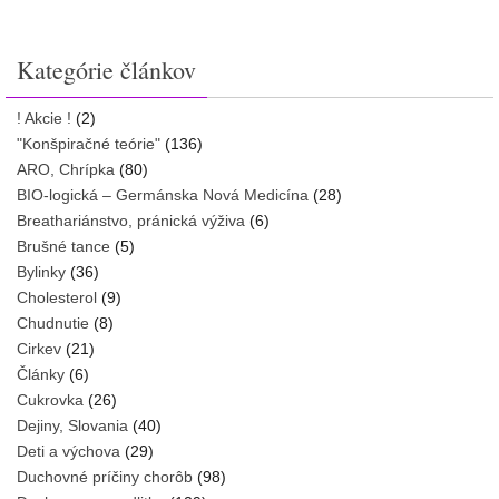
Kategórie článkov
! Akcie !
(2)
"Konšpiračné teórie"
(136)
ARO, Chrípka
(80)
BIO-logická – Germánska Nová Medicína
(28)
Breathariánstvo, pránická výživa
(6)
Brušné tance
(5)
Bylinky
(36)
Cholesterol
(9)
Chudnutie
(8)
Cirkev
(21)
Články
(6)
Cukrovka
(26)
Dejiny, Slovania
(40)
Deti a výchova
(29)
Duchovné príčiny chorôb
(98)