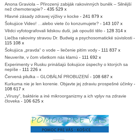
Anona Graviola – Přirozený zabiják rakovinných buněk – Silnější
než chemoterapie?
- 435 529 x
Hlavné zásady zdravej výživy v kocke
- 241 879 x
Šokujúce Video! …alebo viete čo konzumujete?
- 143 107 x
Vědci vyfotografovali lidskou duši, jak opouští tělo
- 128 314 x
Liečba rakoviny stravou Dr. Budwig a psychosomatické súvislosti
-
115 108 x
Šokujúca „pravda“ o vode – liečenie pitím vody
- 111 837 x
Neuveríte, v čom všetkom nás klamú
- 111 692 x
Experimenty v Rusku prinášajú šokujúce úspechy o ktorých sa
nepíše
- 111 226 x
Červená pilulka – GLOBÁLNÍ PROBUZENÍ
- 108 687 x
Kurkuma nie je len korenie. Objavte jej zdraviu prospešné účinky
-
108 617 x
„Vírusy“, baktérie a iné mikroorganizmy a ich vplyv na zdravie
človeka
- 106 625 x