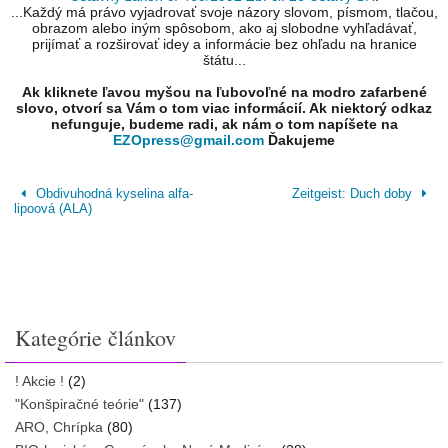
...Každý má právo vyjadrovať svoje názory slovom, písmom, tlačou,
obrazom alebo iným spôsobom, ako aj slobodne vyhľadávať,
prijímať a rozširovať idey a informácie bez ohľadu na hranice
štátu...
Ak kliknete ľavou myšou na ľubovoľné na modro zafarbené
slovo, otvorí sa Vám o tom viac informácií. Ak niektorý odkaz
nefunguje, budeme radi, ak nám o tom napíšete na
EZOpress@gmail.com
Ďakujeme
Obdivuhodná kyselina alfa-
Zeitgeist: Duch doby
lipoová (ALA)
Kategórie článkov
! Akcie !
(2)
"Konšpiračné teórie"
(137)
ARO, Chrípka
(80)