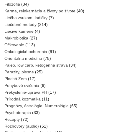
Filozofia
(34)
Karma, reinkarnácia a životy po živote
(40)
Liečba zvukom, ladičky
(7)
Liečebné metódy
(214)
Liečivé kamene
(4)
Makrobiotika
(27)
Očkovanie
(113)
Onkologické ochorenia
(91)
Orientálna medicína
(75)
Paleo, low carb, ketogénna strava
(34)
Parazity, plesne
(25)
Plochá Zem
(17)
Pohybové cvičenia
(6)
Prekyslenie-úprava PH
(17)
Prírodná kozmetika
(11)
Prognózy, Astrológia, Numerológia
(65)
Psychoterapia
(33)
Recepty
(72)
Rozhovory (audio)
(51)