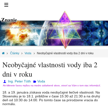
Znanie
Články o zdraví, duchovnom rozvoji a za pravdu nie len v medicíne.
Články
Voda
Neobyčajné vlastnosti vody iba 2 dni v roku
Neobyčajné vlastnosti vody iba 2
dni v roku
Ing. Peter Tóth
Voda
Ak kliknete ľavou myšou na modro zafarbené slovo, otvorí sa Vám o tom viac informácií.
18. a 19. januára získava voda neobyčajné liečivé vlastnosti. Na
Slovensku je to 18.1. približne v čase 15:30 až 21:30 a na druhý
deň od 10:30 do 14:00. Po tomto čase sa prirodzene vracia do
normálu.