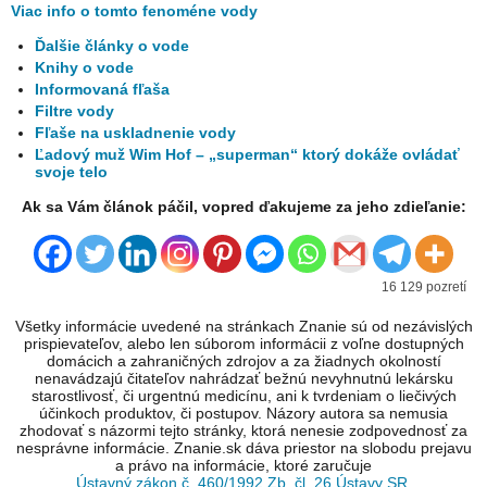
Viac info o tomto fenoméne vody
Ďalšie články o vode
Knihy o vode
Informovaná fľaša
Filtre vody
Fľaše na uskladnenie vody
Ľadový muž Wim Hof – „superman“ ktorý dokáže ovládať
svoje telo
Ak sa Vám článok páčil, vopred ďakujeme za jeho zdieľanie:
16 129 pozretí
Všetky informácie uvedené na stránkach Znanie sú od nezávislých
prispievateľov, alebo len súborom informácii z voľne dostupných
domácich a zahraničných zdrojov a za žiadnych okolností
nenavádzajú čitateľov nahrádzať bežnú nevyhnutnú lekársku
starostlivosť, či urgentnú medicínu, ani k tvrdeniam o liečivých
účinkoch produktov, či postupov. Názory autora sa nemusia
zhodovať s názormi tejto stránky, ktorá nenesie zodpovednosť za
nesprávne informácie. Znanie.sk dáva priestor na slobodu prejavu
a právo na informácie, ktoré zaručuje
Ústavný zákon č. 460/1992 Zb. čl. 26 Ústavy SR
.