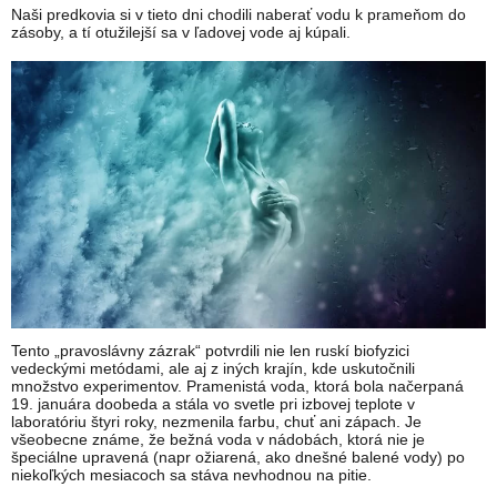
Naši predkovia si v tieto dni chodili naberať vodu k prameňom do
zásoby, a tí otužilejší sa v ľadovej vode aj kúpali.
Tento „pravoslávny zázrak“ potvrdili nie len ruskí biofyzici
vedeckými metódami, ale aj z iných krajín, kde uskutočnili
množstvo experimentov. Pramenistá voda, ktorá bola načerpaná
19. januára doobeda a stála vo svetle pri izbovej teplote v
laboratóriu štyri roky, nezmenila farbu, chuť ani zápach. Je
všeobecne známe, že bežná voda v nádobách, ktorá nie je
špeciálne upravená (napr ožiarená, ako dnešné balené vody) po
niekoľkých mesiacoch sa stáva nevhodnou na pitie.