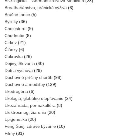
BIO-logická – Germánska Nová Medicína
(28)
Breathariánstvo, pránická výživa
(6)
Brušné tance
(5)
Bylinky
(36)
Cholesterol
(9)
Chudnutie
(8)
Cirkev
(21)
Články
(6)
Cukrovka
(26)
Dejiny, Slovania
(40)
Deti a výchova
(29)
Duchovné príčiny chorôb
(98)
Duchovno a modlitby
(129)
Ekodrogéria
(6)
Ekológia, globálne otepľovanie
(24)
Ekozáhrada, permakultúra
(8)
Elektrosmog, žiarenia
(20)
Epigenetika
(20)
Feng Šuej, zdravé bývanie
(10)
Filmy
(81)