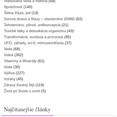
Sfalšovaná veda a história
(68)
Spoločnosť
(140)
Štítna žľaza, jód
(13)
Surová strava a šťavy – vitariánstvo (RAW)
(62)
Tehotenstvo, pôrod, antikoncepcia
(21)
Toxické látky a detoxikácia organizmu
(43)
Transformácia, evolúcia a proroctvá
(85)
UFO, záhady, sci-fi, mimozemšťania
(37)
Veda
(68)
Videá
(362)
Vitamíny a Minerály
(61)
Voda
(30)
Výživa
(227)
Vzťahy
(45)
Zdravý životný štýl
(119)
Život po živote a smrti
(5)
Najčitanejšie články