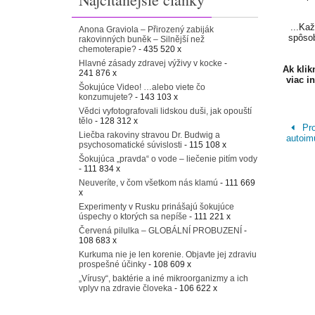
...Ka
Anona Graviola – Přirozený zabiják
spôsob
rakovinných buněk – Silnější než
chemoterapie?
- 435 520 x
Hlavné zásady zdravej výživy v kocke
-
Ak kli
241 876 x
viac i
Šokujúce Video! …alebo viete čo
konzumujete?
- 143 103 x
Vědci vyfotografovali lidskou duši, jak opouští
tělo
- 128 312 x
Pro
Liečba rakoviny stravou Dr. Budwig a
autoim
psychosomatické súvislosti
- 115 108 x
Šokujúca „pravda“ o vode – liečenie pitím vody
- 111 834 x
Neuveríte, v čom všetkom nás klamú
- 111 669
x
Experimenty v Rusku prinášajú šokujúce
úspechy o ktorých sa nepíše
- 111 221 x
Červená pilulka – GLOBÁLNÍ PROBUZENÍ
-
108 683 x
Kurkuma nie je len korenie. Objavte jej zdraviu
prospešné účinky
- 108 609 x
„Vírusy“, baktérie a iné mikroorganizmy a ich
vplyv na zdravie človeka
- 106 622 x