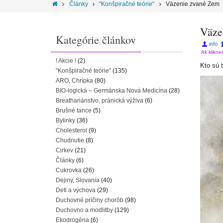
Články
"Konšpiračné teórie"
Väzenie zvané Zem
Väze
Kategórie článkov
info
Ak klikne
! Akcie !
(2)
Kto sú 
"Konšpiračné teórie"
(135)
ARO, Chrípka
(80)
BIO-logická – Germánska Nová Medicína
(28)
Breathariánstvo, pránická výživa
(6)
Brušné tance
(5)
Bylinky
(36)
Cholesterol
(9)
Chudnutie
(8)
Cirkev
(21)
Články
(6)
Cukrovka
(26)
Dejiny, Slovania
(40)
Deti a výchova
(29)
Duchovné príčiny chorôb
(98)
Duchovno a modlitby
(129)
Ekodrogéria
(6)