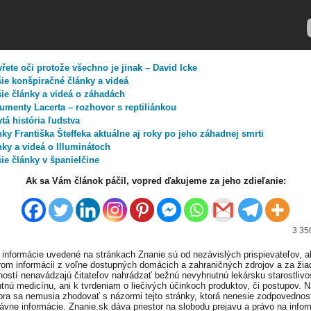
řete oči protože všechno je jinak – David Icke
šie konšpiračné články a videá
šie články a videá o záhadách
umenty Lacerta – rozhovor s reptiliánkou
tá história ľudstva
ky Františka Šteffeka aktuálne aj roky po jeho záhadnej smrti
nky a videá o Illuminátoch
ie články v španielčine
Ak sa Vám článok páčil, vopred ďakujeme za jeho zdieľanie:
3 35
informácie uvedené na stránkach Znanie sú od nezávislých prispievateľov, a
om informácii z voľne dostupných domácich a zahraničných zdrojov a za ži
ností nenavádzajú čitateľov nahrádzať bežnú nevyhnutnú lekársku starostlivos
tnú medicínu, ani k tvrdeniam o liečivých účinkoch produktov, či postupov. 
ora sa nemusia zhodovať s názormi tejto stránky, ktorá nenesie zodpovednos
ávne informácie. Znanie.sk dáva priestor na slobodu prejavu a právo na infor