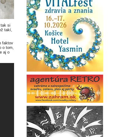
tak si
ež takí,
 faktov
o o tom,
e aj o