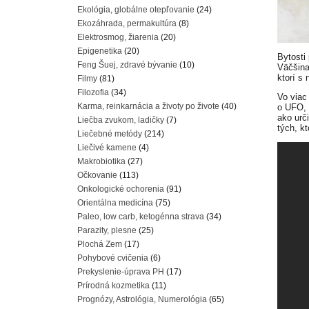
Ekológia, globálne otepľovanie
(24)
Ekozáhrada, permakultúra
(8)
Elektrosmog, žiarenia
(20)
Epigenetika
(20)
Bytosti
Feng Šuej, zdravé bývanie
(10)
Väčšina 
ktorí s
Filmy
(81)
Filozofia
(34)
Vo viac
Karma, reinkarnácia a životy po živote
(40)
o UFO, 
ako urč
Liečba zvukom, ladičky
(7)
tých, k
Liečebné metódy
(214)
Liečivé kamene
(4)
Makrobiotika
(27)
Očkovanie
(113)
Onkologické ochorenia
(91)
Orientálna medicína
(75)
Paleo, low carb, ketogénna strava
(34)
Parazity, plesne
(25)
Plochá Zem
(17)
Pohybové cvičenia
(6)
Prekyslenie-úprava PH
(17)
Prírodná kozmetika
(11)
Prognózy, Astrológia, Numerológia
(65)