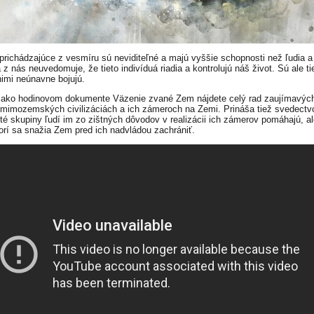
 prichádzajúce z vesmíru sú neviditeľné a majú vyššie schopnosti než ľudia a 
z nás neuvedomuje, že tieto indivíduá riadia a kontrolujú náš život. Sú ale ti
 nimi neúnavne bojujú.
 ako hodinovom dokumente Väzenie zvané Zem nájdete celý rad zaujímavých
mimozemských civilizáciách a ich zámeroch na Zemi. Prináša tiež svedectv
ité skupiny ľudí im zo zištných dôvodov v realizácii ich zámerov pomáhajú, al
torí sa snažia Zem pred ich nadvládou zachrániť.