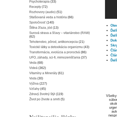
Psychoterapia
(33)
Recepty
(72)
Rozhovory (audio)
(51)
Sfalšovaná veda a história
(66)
Spoločnosť
(140)
Otev
Štítna žľaza, jód
(13)
Ďal
Surová strava a šťavy – vitariánstvo (RAW)
Ďal
(62)
Dok
Tehotenstvo, pôrod, antikoncepcia
(21)
Skry
Toxické látky a detoxikácia organizmu
(43)
Člán
Transformácia, evolúcia a proroctvá
(86)
Člá
UFO, záhady, sci-fi, mimozemšťania
(37)
Ďalš
Veda
(68)
Videá
(362)
Vitamíny a Minerály
(61)
Voda
(30)
Výživa
(227)
Vzťahy
(45)
Zdravý životný štýl
(119)
Všetky 
Život po živote a smrti
(5)
súbor
okol
urgen
aut
Najčitanejšie články
nespr