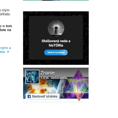
o iným
 ohľadu
m o tom
šete na
cnými a
veta