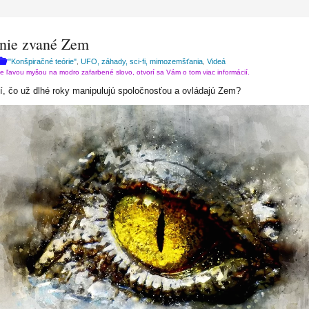
nie zvané Zem
"Konšpiračné teórie"
UFO, záhady, sci-fi, mimozemšťania
Videá
,
,
te ľavou myšou na modro zafarbené slovo, otvorí sa Vám o tom viac informácií.
tí, čo už dlhé roky manipulujú spoločnosťou a ovládajú Zem?