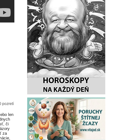
0 pozretí
lebo len
adnych
ť, či
Názory
ť za
mácie,