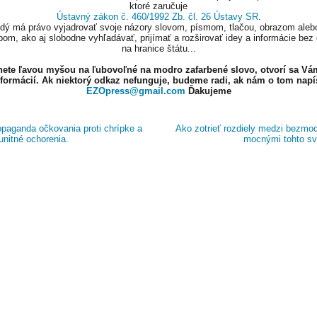
ktoré zaručuje
Ústavný zákon č. 460/1992 Zb. čl. 26 Ústavy SR
.
ždý má právo vyjadrovať svoje názory slovom, písmom, tlačou, obrazom aleb
om, ako aj slobodne vyhľadávať, prijímať a rozširovať idey a informácie bez
na hranice štátu...
knete ľavou myšou na ľubovoľné na modro zafarbené slovo, otvorí sa Vá
nformácií. Ak niektorý odkaz nefunguje, budeme radi, ak nám o tom napí
EZOpress@gmail.com
Ďakujeme
paganda očkovania proti chrípke a
Ako zotrieť rozdiely medzi bezmo
unitné ochorenia.
mocnými tohto s