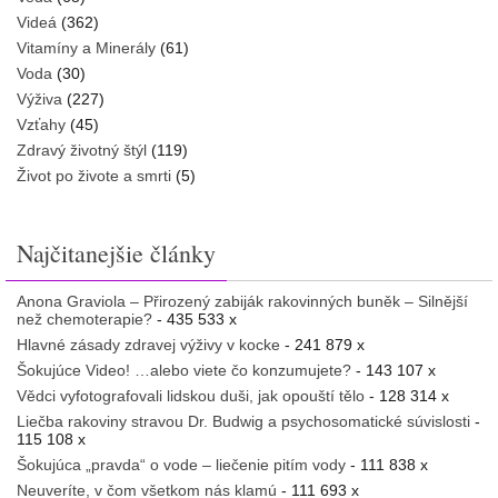
Videá
(362)
Vitamíny a Minerály
(61)
Voda
(30)
Výživa
(227)
Vzťahy
(45)
Zdravý životný štýl
(119)
Život po živote a smrti
(5)
Najčitanejšie články
Anona Graviola – Přirozený zabiják rakovinných buněk – Silnější
než chemoterapie?
- 435 533 x
Hlavné zásady zdravej výživy v kocke
- 241 879 x
Šokujúce Video! …alebo viete čo konzumujete?
- 143 107 x
Vědci vyfotografovali lidskou duši, jak opouští tělo
- 128 314 x
Liečba rakoviny stravou Dr. Budwig a psychosomatické súvislosti
-
115 108 x
Šokujúca „pravda“ o vode – liečenie pitím vody
- 111 838 x
Neuveríte, v čom všetkom nás klamú
- 111 693 x