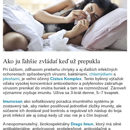
Ako ju ľahšie zvládať keď už prepukla
Pri ťažšom, zdĺhavom priebehu chrípky a aj ďalších infekčných
ochoreniach spôsobených vírusmi, baktériami,
chlamýdiami
a
plesňami
, je veľmi účinný
Cistus Komplex
. Tento bylinný výťažok
vďaka vysokej koncentrácii antioxidantov a polyfenolov zabraňuje
vírusom prenikať do vnútra buniek a tam sa rozmnožovať. Zároveň
významne zvyšuje imunitu. Užíva sa 3-krát denne, 5–7 kvapiek.
Imunosan
ako sofistikovaný poradca imunitného systému je
zostavený tak, aby nielen posilňoval jednotlivé zložky imunity, ale
súčasne ich dostával pod kontrolu a reguloval ich nástup do boja
proti infekcií ale aj ústup kedy už viac nie je s čím bojovať.
A neopomenuteľný, širokospektrálny
Drags Imun
, ktorý má silné
antibakteriálne, antivírusové, protiplesňové, antioxidačné a