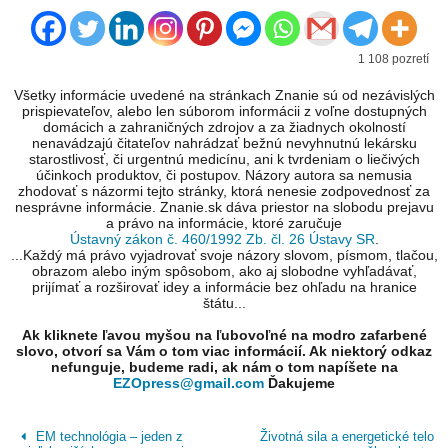
1 108 pozretí
Všetky informácie uvedené na stránkach Znanie sú od nezávislých
prispievateľov, alebo len súborom informácii z voľne dostupných
domácich a zahraničných zdrojov a za žiadnych okolností
nenavádzajú čitateľov nahrádzať bežnú nevyhnutnú lekársku
starostlivosť, či urgentnú medicínu, ani k tvrdeniam o liečivých
účinkoch produktov, či postupov. Názory autora sa nemusia
zhodovať s názormi tejto stránky, ktorá nenesie zodpovednosť za
nesprávne informácie. Znanie.sk dáva priestor na slobodu prejavu
a právo na informácie, ktoré zaručuje
Ústavný zákon č. 460/1992 Zb. čl. 26 Ústavy SR
.
...Každý má právo vyjadrovať svoje názory slovom, písmom, tlačou,
obrazom alebo iným spôsobom, ako aj slobodne vyhľadávať,
prijímať a rozširovať idey a informácie bez ohľadu na hranice
štátu...
Ak kliknete ľavou myšou na ľubovoľné na modro zafarbené
slovo, otvorí sa Vám o tom viac informácií. Ak niektorý odkaz
nefunguje, budeme radi, ak nám o tom napíšete na
EZOpress@gmail.com
Ďakujeme
EM technológia – jeden z
Životná sila a energetické telo