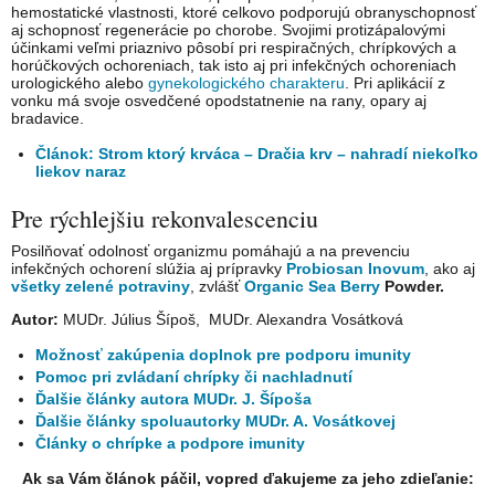
hemostatické vlastnosti, ktoré celkovo podporujú obranyschopnosť
aj schopnosť regenerácie po chorobe. Svojimi protizápalovými
účinkami veľmi priaznivo pôsobí pri respiračných, chrípkových a
horúčkových ochoreniach, tak isto aj pri infekčných ochoreniach
urologického alebo
gynekologického charakteru
. Pri aplikácií z
vonku má svoje osvedčené opodstatnenie na rany, opary aj
bradavice.
Článok: Strom ktorý krváca – Dračia krv – nahradí niekoľko
liekov naraz
Pre rýchlejšiu rekonvalescenciu
Posilňovať odolnosť organizmu pomáhajú a na prevenciu
infekčných ochorení slúžia aj prípravky
Probiosan Inovum
, ako aj
všetky zelené potraviny
, zvlášť
Organic Sea Berry
Powder.
Autor:
MUDr. Július Šípoš, MUDr. Alexandra Vosátková
Možnosť zakúpenia doplnok pre podporu imunity
Pomoc pri zvládaní chrípky či nachladnutí
Ďalšie články autora MUDr. J. Šípoša
Ďalšie články spoluautorky MUDr. A. Vosátkovej
Články o chrípke a podpore imunity
Ak sa Vám článok páčil, vopred ďakujeme za jeho zdieľanie: