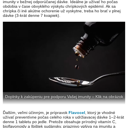
imunity v bežnej odporúčanej dávke. Ideálne je užívať ho počas
obdobia v čase obvyklého výskytu chrípkových epidémií. Ak sa
chrípka či iné akútne ochorenie už vyskytne, treba ho brať v plnej
dávke (3-krát denne 7 kvapiek).
Doplnky k zakúpeniu pre podporu Vašej imunity – Klik na obrázok
Ďalším, veľmi účinným, je prípravok
Flavocel
, ktorý je vhodné
užívať preventívne počas celého roka v udržiavacej dávke 1–2-krát
denne 1 tabletu po jedle. Pretože obsahuje prírodný vitamín C,
bioflavonoidy a Ibištek sudánsky, priaznivo vplýva na imunitu a