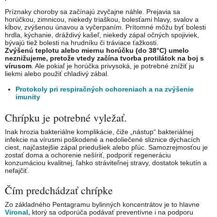
Príznaky choroby sa začínajú zvyčajne náhle. Prejavia sa
horúčkou, zimnicou, niekedy triaškou, bolesťami hlavy, svalov a
kĺbov, zvýšenou únavou a vyčerpaním. Prítomné môžu byť bolesti
hrdla, kýchanie, dráždivý kašeľ, niekedy zápal očných spojiviek,
bývajú tiež bolesti na hrudníku či tráviace ťažkosti.
Zvýšenú teplotu alebo miernu horúčku (do 38°C) umelo
neznižujeme, pretože vtedy začína tvorba protilátok na boj s
vírusom
. Ale pokiaľ je horúčka privysoká, je potrebné znížiť ju
liekmi alebo použiť chladivý zábal.
Protokoly pri respiračných ochoreniach a na zvýšenie
imunity
Chrípku je potrebné vyležať.
Inak hrozia bakteriálne komplikácie, čiže „nástup“ bakteriálnej
infekcie na vírusmi poškodené a nedoliečené sliznice dýchacích
ciest, najčastejšie zápal priedušiek alebo pľúc. Samozrejmosťou je
zostať doma a ochorenie nešíriť, podporiť regeneráciu
konzumáciou kvalitnej, ľahko stráviteľnej stravy, dostatok tekutín a
nefajčiť.
Čím predchádzať chrípke
Zo základného Pentagramu bylinných koncentrátov je to hlavne
Vironal,
ktorý sa odporúča podávať preventívne i na podporu