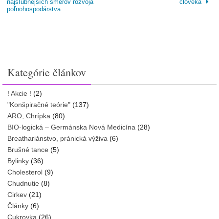
najsľubnejších smerov rozvoja
človeka
poľnohospodárstva
Kategórie článkov
! Akcie !
(2)
"Konšpiračné teórie"
(137)
ARO, Chrípka
(80)
BIO-logická – Germánska Nová Medicína
(28)
Breathariánstvo, pránická výživa
(6)
Brušné tance
(5)
Bylinky
(36)
Cholesterol
(9)
Chudnutie
(8)
Cirkev
(21)
Články
(6)
Cukrovka
(26)