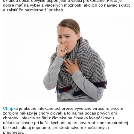
okľukou obišli, obvykle aspoň jednu všetci prekonáme. Preto je
dobré mať na výber z viacerých možností, ako ich čo najviac skrátiť
a zaistiť čo najmiernejší priebeh.
Chrípka
je akútne infekčné ochorenie vyvolané vírusom, pričom
zdrojom nákazy je chorý človek a to najmä počas prvých dní
choroby. Infekcia sa šíri z človeka na človeka kvapôčkovou
nákazou hlavne pri kašli, kýchaní, aj pri hovorení z bezprostrednej
blízkosti, ale aj nepriamo, prostredníctvom znečistených
predmetov.