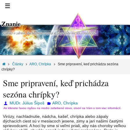
Znanie
Články o zdraví, duchovnom rozvoji a za pravdu nie len v medicíne.
Články
ARO, Chrípka
Sme pripravení, keď prichádza sezóna
chrípky?
Sme pripravení, keď prichádza
sezóna chrípky?
MUDr. Július Šípoš
ARO, Chrípka
Ak kliknete ľavou myšou na modro zafarbené slovo, otvorí sa Vám o tom viac informácií.
Virózy, nachladnutie, nádcha, kašeľ, chrípka alebo zápaly
dýchacích ciest sú v mesiacoch jesene, zimy a jari našimi častými
sprievodcami. A hoci by sme si veľmi priali, aby nás choroby veľkou