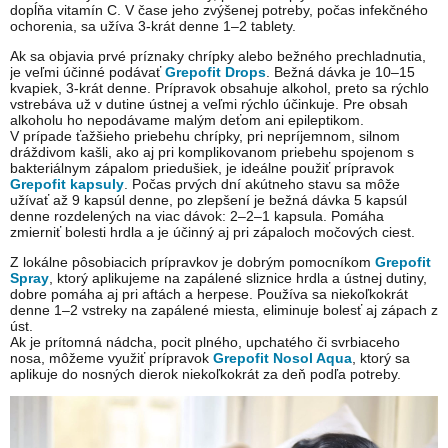
dopĺňa vitamín C. V čase jeho zvýšenej potreby, počas infekčného
ochorenia, sa užíva 3-krát denne 1–2 tablety.
Ak sa objavia prvé príznaky chrípky alebo bežného prechladnutia,
je veľmi účinné podávať
Grepofit Drops
. Bežná dávka je 10–15
kvapiek, 3-krát denne. Prípravok obsahuje alkohol, preto sa rýchlo
vstrebáva už v dutine ústnej a veľmi rýchlo účinkuje. Pre obsah
alkoholu ho nepodávame malým deťom ani epileptikom.
V prípade ťažšieho priebehu chrípky, pri nepríjemnom, silnom
dráždivom kašli, ako aj pri komplikovanom priebehu spojenom s
bakteriálnym zápalom priedušiek, je ideálne použiť prípravok
Grepofit kapsuly
. Počas prvých dní akútneho stavu sa môže
užívať až 9 kapsúl denne, po zlepšení je bežná dávka 5 kapsúl
denne rozdelených na viac dávok: 2–2–1 kapsula. Pomáha
zmierniť bolesti hrdla a je účinný aj pri zápaloch močových ciest.
Z lokálne pôsobiacich prípravkov je dobrým pomocníkom
Grepofit
Spray
, ktorý aplikujeme na zapálené sliznice hrdla a ústnej dutiny,
dobre pomáha aj pri aftách a herpese. Používa sa niekoľkokrát
denne 1–2 vstreky na zapálené miesta, eliminuje bolesť aj zápach z
úst.
Ak je prítomná nádcha, pocit plného, upchatého či svrbiaceho
nosa, môžeme využiť prípravok
Grepofit Nosol Aqua
, ktorý sa
aplikuje do nosných dierok niekoľkokrát za deň podľa potreby.