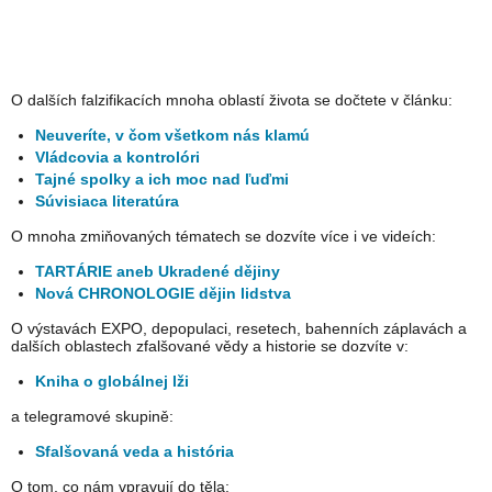
O dalších falzifikacích mnoha oblastí života se dočtete v článku:
Neuveríte, v čom všetkom nás klamú
Vládcovia a kontrolóri
Tajné spolky a ich moc nad ľuďmi
Súvisiaca literatúra
O mnoha zmiňovaných tématech se dozvíte více i ve videích:
TARTÁRIE aneb Ukradené dějiny
Nová CHRONOLOGIE dějin lidstva
O výstavách EXPO, depopulaci, resetech, bahenních záplavách a
dalších oblastech zfalšované vědy a historie se dozvíte v:
Kniha o globálnej lži
a telegramové skupině:
Sfalšovaná veda a história
O tom, co nám vpravují do těla: