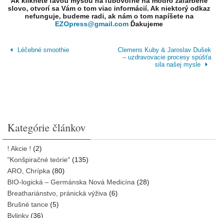
Ak kliknete ľavou myšou na ľubovoľné na modro zafarbené
slovo, otvorí sa Vám o tom viac informácií. Ak niektorý odkaz
nefunguje, budeme radi, ak nám o tom napíšete na
EZOpress@gmail.com
Ďakujeme
Léčebné smoothie
Clemens Kuby & Jaroslav Dušek
– uzdravovacie procesy spúšťa
sila našej mysle
Kategórie článkov
! Akcie !
(2)
"Konšpiračné teórie"
(135)
ARO, Chrípka
(80)
BIO-logická – Germánska Nová Medicína
(28)
Breathariánstvo, pránická výživa
(6)
Brušné tance
(5)
Bylinky
(36)