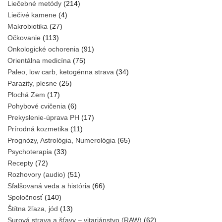
Liečebné metódy
(214)
Liečivé kamene
(4)
Makrobiotika
(27)
Očkovanie
(113)
Onkologické ochorenia
(91)
Orientálna medicína
(75)
Paleo, low carb, ketogénna strava
(34)
Parazity, plesne
(25)
Plochá Zem
(17)
Pohybové cvičenia
(6)
Prekyslenie-úprava PH
(17)
Prírodná kozmetika
(11)
Prognózy, Astrológia, Numerológia
(65)
Psychoterapia
(33)
Recepty
(72)
Rozhovory (audio)
(51)
Sfalšovaná veda a história
(66)
Spoločnosť
(140)
Štítna žľaza, jód
(13)
Surová strava a šťavy – vitariánstvo (RAW)
(62)