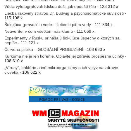
Vědci vyfotografovali lidskou duši, jak opouští tělo
- 128 312 x
Liečba rakoviny stravou Dr. Budwig a psychosomatické súvislosti
-
115 108 x
Šokujúca „pravda“ o vode – liečenie pitím vody
- 111 834 x
Neuveríte, v čom všetkom nás klamú
- 111 669 x
Experimenty v Rusku prinášajú šokujúce úspechy o ktorých sa
nepíše
- 111 221 x
Červená pilulka – GLOBÁLNÍ PROBUZENÍ
- 108 683 x
Kurkuma nie je len korenie. Objavte jej zdraviu prospešné účinky
-
108 610 x
„Vírusy“, baktérie a iné mikroorganizmy a ich vplyv na zdravie
človeka
- 106 622 x