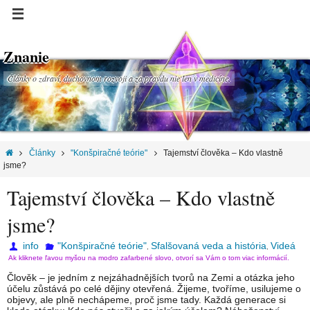
Znanie
Články o zdraví, duchovnom rozvoji a za pravdu nie len v medicíne.
Články
"Konšpiračné teórie"
Tajemství člověka – Kdo vlastně
jsme?
Tajemství člověka – Kdo vlastně
jsme?
info
"Konšpiračné teórie"
Sfalšovaná veda a história
Videá
,
,
Ak kliknete ľavou myšou na modro zafarbené slovo, otvorí sa Vám o tom viac informácií.
Člověk – je jedním z nejzáhadnějších tvorů na Zemi a otázka jeho
účelu zůstává po celé dějiny otevřená. Žijeme, tvoříme, usilujeme o
objevy, ale plně nechápeme, proč jsme tady. Každá generace si