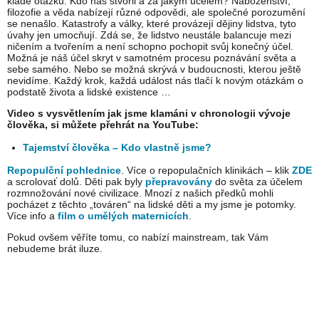
klade otázku: Kdo nás stvořil a za jakým účelem? Náboženství,
filozofie a věda nabízejí různé odpovědi, ale společné porozumění
se nenašlo. Katastrofy a války, které provázejí dějiny lidstva, tyto
úvahy jen umocňují. Zdá se, že lidstvo neustále balancuje mezi
ničením a tvořením a není schopno pochopit svůj konečný účel.
Možná je náš účel skryt v samotném procesu poznávání světa a
sebe samého. Nebo se možná skrývá v budoucnosti, kterou ještě
nevidíme. Každý krok, každá událost nás tlačí k novým otázkám o
podstatě života a lidské existence …
Video s vysvětlením jak jsme klamáni v chronologii vývoje
člověka, si můžete přehrát na YouTube:
Tajemství člověka – Kdo vlastně jsme?
Repopulční pohlednice
. Více o repopulačních klinikách – klik
ZDE
a scrolovať dolů. Děti pak byly
přepravovány
do světa za účelem
rozmnožování nové civilizace. Mnozí z našich předků mohli
pocházet z těchto „továren“ na lidské děti a my jsme je potomky.
Více info a
film o umělých maternicích
.
Pokud ovšem věříte tomu, co nabízí mainstream, tak Vám
nebudeme brát iluze.