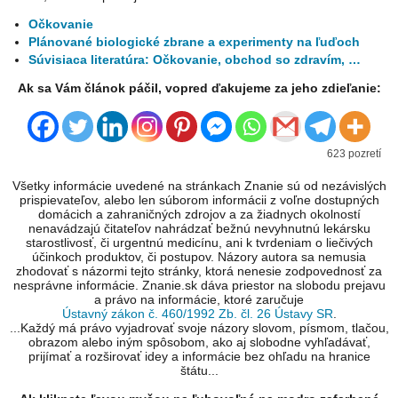
Očkovanie
Plánované biologické zbrane a experimenty na ľuďoch
Súvisiaca literatúra: Očkovanie, obchod so zdravím, …
Ak sa Vám článok páčil, vopred ďakujeme za jeho zdieľanie:
623 pozretí
Všetky informácie uvedené na stránkach Znanie sú od nezávislých
prispievateľov, alebo len súborom informácii z voľne dostupných
domácich a zahraničných zdrojov a za žiadnych okolností
nenavádzajú čitateľov nahrádzať bežnú nevyhnutnú lekársku
starostlivosť, či urgentnú medicínu, ani k tvrdeniam o liečivých
účinkoch produktov, či postupov. Názory autora sa nemusia
zhodovať s názormi tejto stránky, ktorá nenesie zodpovednosť za
nesprávne informácie. Znanie.sk dáva priestor na slobodu prejavu
a právo na informácie, ktoré zaručuje
Ústavný zákon č. 460/1992 Zb. čl. 26 Ústavy SR
.
...Každý má právo vyjadrovať svoje názory slovom, písmom, tlačou,
obrazom alebo iným spôsobom, ako aj slobodne vyhľadávať,
prijímať a rozširovať idey a informácie bez ohľadu na hranice
štátu...