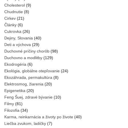
Cholesterol
(9)
Chudnutie
(8)
Cirkev
(21)
Články
(6)
Cukrovka
(26)
Dejiny, Slovania
(40)
Deti a výchova
(29)
Duchovné príčiny chorôb
(98)
Duchovno a modlitby
(129)
Ekodrogéria
(6)
Ekológia, globálne otepľovanie
(24)
Ekozáhrada, permakultúra
(8)
Elektrosmog, žiarenia
(20)
Epigenetika
(20)
Feng Šuej, zdravé bývanie
(10)
Filmy
(81)
Filozofia
(34)
Karma, reinkarnácia a životy po živote
(40)
Liečba zvukom, ladičky
(7)