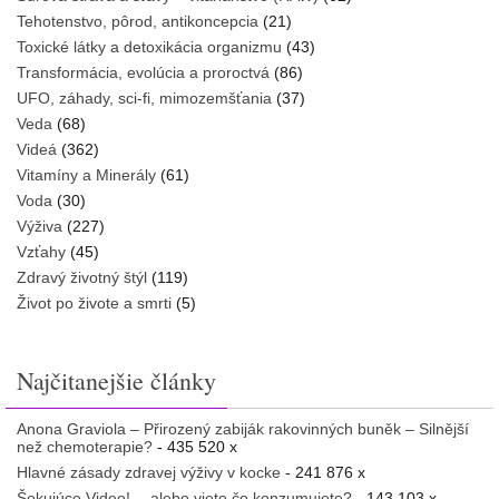
Tehotenstvo, pôrod, antikoncepcia
(21)
Toxické látky a detoxikácia organizmu
(43)
Transformácia, evolúcia a proroctvá
(86)
UFO, záhady, sci-fi, mimozemšťania
(37)
Veda
(68)
Videá
(362)
Vitamíny a Minerály
(61)
Voda
(30)
Výživa
(227)
Vzťahy
(45)
Zdravý životný štýl
(119)
Život po živote a smrti
(5)
Najčitanejšie články
Anona Graviola – Přirozený zabiják rakovinných buněk – Silnější
než chemoterapie?
- 435 520 x
Hlavné zásady zdravej výživy v kocke
- 241 876 x
Šokujúce Video! …alebo viete čo konzumujete?
- 143 103 x