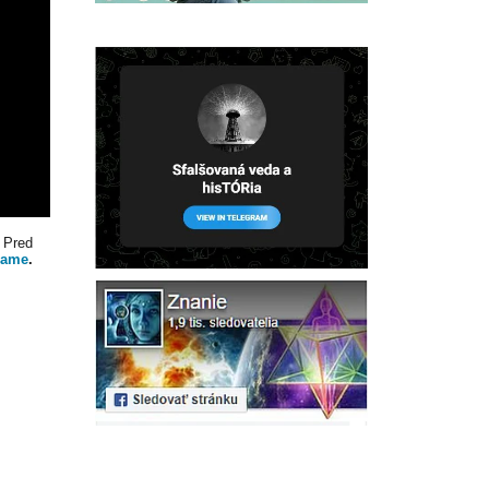
 Pred
rame
.