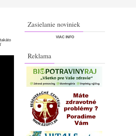
Zasielanie noviniek
VIAC INFO
takáto
ť
Reklama