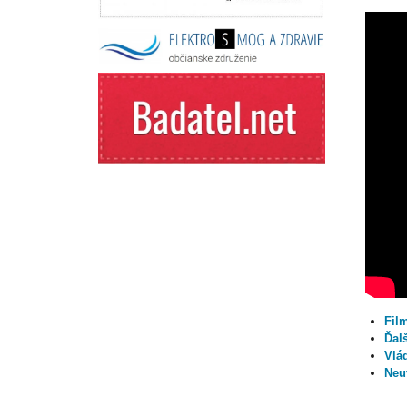
Fil
Ďalš
Vlád
Neu