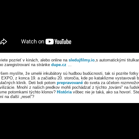
viete pozrieť v kinách, alebo online na
sledujfilmy.io
,s automatickými titulka
po zaregistrovaní na stránke
dupe.cz
…
všem myslíte, že umelé inkubátory sú hudbou budúcnosti, tak si pozrite fotky
 EXPO, z konca 19. a začiatku 20. storočia, kde po kataklizme vystavovali 
ulačných kliník. Deti boli potom
prepravované
do sveta za účelom rozmnožo
ivilizácie. Mnohí z našich predkov mohli pochádzať z týchto „tovární“ na ľudsk
sme potomkami týchto klonov?
História
vôbec nie je taká, ako sa hovorí. St
ní na ďalší „reset“?