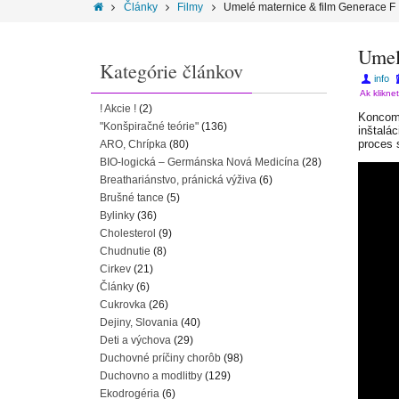
Články
Filmy
Umelé maternice & film Generace F
Umel
Kategórie článkov
info
Ak klikne
! Akcie !
(2)
Koncom 
"Konšpiračné teórie"
(136)
inštalá
proces 
ARO, Chrípka
(80)
BIO-logická – Germánska Nová Medicína
(28)
Breathariánstvo, pránická výživa
(6)
Brušné tance
(5)
Bylinky
(36)
Cholesterol
(9)
Chudnutie
(8)
Cirkev
(21)
Články
(6)
Cukrovka
(26)
Dejiny, Slovania
(40)
Deti a výchova
(29)
Duchovné príčiny chorôb
(98)
Duchovno a modlitby
(129)
Ekodrogéria
(6)