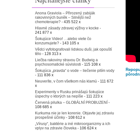
Anona Graviola – Přirozený zabiják
rakovinných buněk – Silnější než
chemoterapie?
- 435 522 x
Hlavné zásady zdravej výživy v kocke
-
241 877 x
Šokujúce Video! …alebo viete čo
konzumujete?
- 143 105 x
Vědci vyfotografovali lidskou duši, jak opouští
tělo
- 128 313 x
Liečba rakoviny stravou Dr. Budwig a
psychosomatické súvislosti
- 115 108 x
Repopu
Šokujúca „pravda“ o vode – liečenie pitím vody
pôrodn
- 111 836 x
Neuveríte, v čom všetkom nás klamú
- 111 672
x
Experimenty v Rusku prinášajú šokujúce
úspechy o ktorých sa nepíše
- 111 223 x
Červená pilulka – GLOBÁLNÍ PROBUZENÍ
-
108 685 x
Kurkuma nie je len korenie. Objavte jej zdraviu
prospešné účinky
- 108 612 x
„Vírusy“, baktérie a iné mikroorganizmy a ich
vplyv na zdravie človeka
- 106 624 x