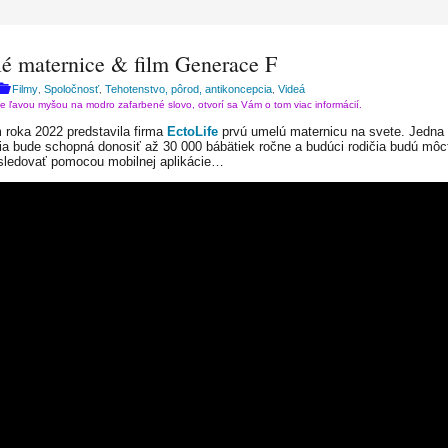
é maternice & film Generace F
Filmy
Spoločnosť
Tehotenstvo, pôrod, antikoncepcia
Videá
,
,
,
te ľavou myšou na modro zafarbené slovo, otvorí sa Vám o tom viac informácií.
roka 2022 predstavila firma
EctoLife
prvú umelú maternicu na svete. Jedna 
cia bude schopná donosiť až 30 000 bábätiek ročne a budúci rodičia budú môc
sledovať pomocou mobilnej aplikácie…