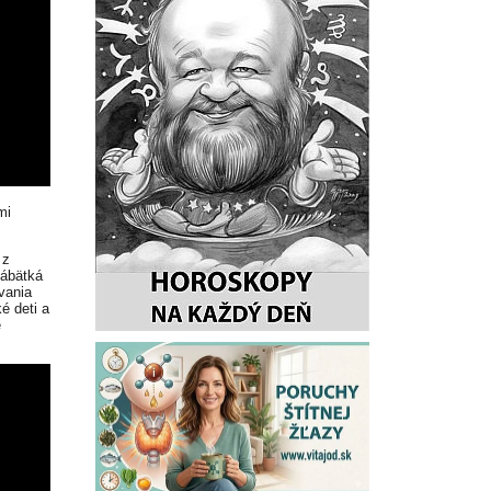
mi
 z
bábätká
vania
é deti a
e