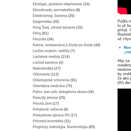
Ekológia, globálne otepľovanie
(24)
Ekozáhrada, permakultúra
(8)
Elektrosmog, žiarenia
(20)
Podľa m
Epigenetika
(20)
to už b
Feng Šuej, zdravé bývanie
(10)
príťaž. 
Filmy
(81)
Roztrie
už chys
Filozofia
(34)
Karma, reinkarnácia a životy po živote
(40)
Nov
Liečba zvukom, ladičky
(7)
„ro
Liečebné metódy
(214)
Aby sa 
Liečivé kamene
(4)
uvedený
Makrobiotika
(27)
neobmed
by mohl
Očkovanie
(113)
že ako j
Onkologické ochorenia
(91)
(AI) de
Orientálna medicína
(75)
Paleo, low carb, ketogénna strava
(34)
Parazity, plesne
(25)
Plochá Zem
(17)
Pohybové cvičenia
(6)
Prekyslenie-úprava PH
(17)
Prírodná kozmetika
(11)
Prognózy, Astrológia, Numerológia
(65)