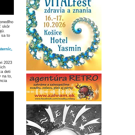
 onedlho
ť skôr
jú.
 sa to
terníc,
ri 2023
 ich
a deti
 na to,
encia