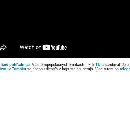
lčné pohľadnice
. Viac o repopulačných klinikách – klik
TU
a scrolovať dole.
icou v Tomsku
sa sochou dieťaťa v kapuste ani netaja. Viac o tom na
teleg