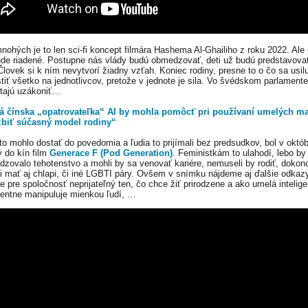
nohých je to len sci-fi koncept filmára Hashema Al-Ghailiho z roku 2022. Ale
ude riadené. Postupne nás vlády budú obmedzovať, deti už budú predstavova
Človek si k ním nevytvorí žiadny vzťah. Koniec rodiny, presne to o čo sa usilu
štiť všetko na jednotlivcov, pretože v jednote je sila. Vo švédskom parlamente
tajú uzákoniť…
á čínska „opatrovateľka“ AI by mohla pomôcť pri používaní umelých ma
zbiť súčasný model rodiny“
to mohlo dostať do povedomia a ľudia to prijímali bez predsudkov, bol v októb
 do kín film
Generace F (Pod Generation)
. Feministkám to ulahodí, lebo by
zovalo tehotenstvo a mohli by sa venovať kariére, nemuseli by rodiť, dokonc
i mať aj chlapi, či iné LGBTI páry. Ovšem v snímku nájdeme aj ďalšie odkazy
e pre spoločnosť neprijateľný ten, čo chce žiť prirodzene a ako umelá intelig
centne manipuluje mienkou ľudí, …