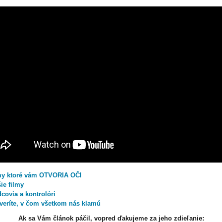
my ktoré vám OTVORIA OČI
ie filmy
covia a kontrolóri
veríte, v čom všetkom nás klamú
Ak sa Vám článok páčil, vopred ďakujeme za jeho zdieľanie: