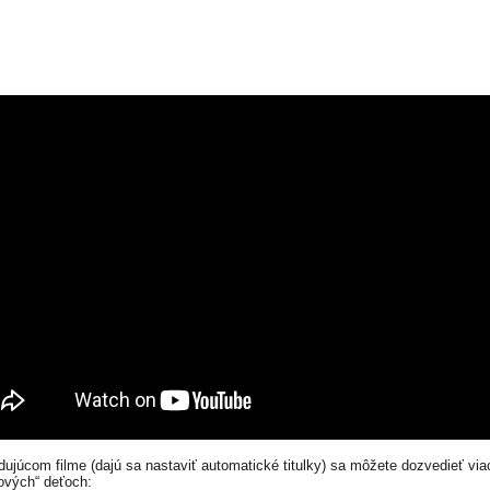
dujúcom filme (dajú sa nastaviť automatické titulky) sa môžete dozvedieť via
ových“ deťoch: