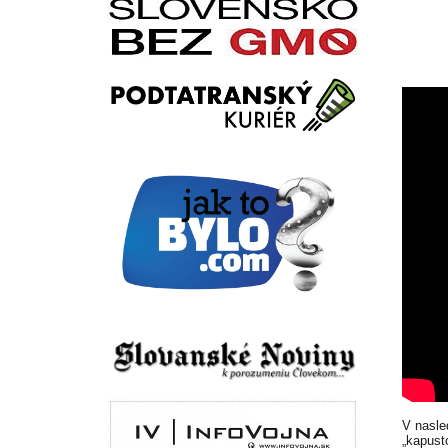
V nasle
„kapust