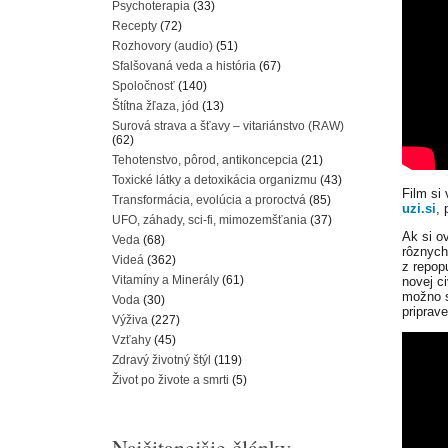
Psychoterapia
(33)
Recepty
(72)
Rozhovory (audio)
(51)
Sfalšovaná veda a história
(67)
Spoločnosť
(140)
Štítna žľaza, jód
(13)
Surová strava a šťavy – vitariánstvo (RAW)
(62)
Tehotenstvo, pôrod, antikoncepcia
(21)
Toxické látky a detoxikácia organizmu
(43)
Film si 
Transformácia, evolúcia a proroctvá
(85)
uzi.si
, 
UFO, záhady, sci-fi, mimozemšťania
(37)
Ak si o
Veda
(68)
rôznych
Videá
(362)
z repop
Vitamíny a Minerály
(61)
novej c
možno 
Voda
(30)
priprave
Výživa
(227)
Vzťahy
(45)
Zdravý životný štýl
(119)
Život po živote a smrti
(5)
Najčitanejšie články