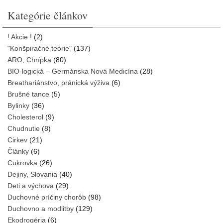
Kategórie článkov
! Akcie !
(2)
"Konšpiračné teórie"
(137)
ARO, Chrípka
(80)
BIO-logická – Germánska Nová Medicína
(28)
Breathariánstvo, pránická výživa
(6)
Brušné tance
(5)
Bylinky
(36)
Cholesterol
(9)
Chudnutie
(8)
Cirkev
(21)
Články
(6)
Cukrovka
(26)
Dejiny, Slovania
(40)
Deti a výchova
(29)
Duchovné príčiny chorôb
(98)
Duchovno a modlitby
(129)
Ekodrogéria
(6)