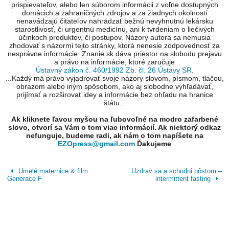
prispievateľov, alebo len súborom informácii z voľne dostupných
domácich a zahraničných zdrojov a za žiadnych okolností
nenavádzajú čitateľov nahrádzať bežnú nevyhnutnú lekársku
starostlivosť, či urgentnú medicínu, ani k tvrdeniam o liečivých
účinkoch produktov, či postupov. Názory autora sa nemusia
zhodovať s názormi tejto stránky, ktorá nenesie zodpovednosť za
nesprávne informácie. Znanie.sk dáva priestor na slobodu prejavu
a právo na informácie, ktoré zaručuje
Ústavný zákon č. 460/1992 Zb. čl. 26 Ústavy SR
.
...Každý má právo vyjadrovať svoje názory slovom, písmom, tlačou,
obrazom alebo iným spôsobom, ako aj slobodne vyhľadávať,
prijímať a rozširovať idey a informácie bez ohľadu na hranice
štátu...
Ak kliknete ľavou myšou na ľubovoľné na modro zafarbené
slovo, otvorí sa Vám o tom viac informácií. Ak niektorý odkaz
nefunguje, budeme radi, ak nám o tom napíšete na
EZOpress@gmail.com
Ďakujeme
Umelé maternice & film
Uzdrav sa a schudni pôstom –
Generace F
intermittent fasting