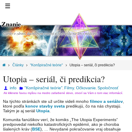
Znanie
Články o zdraví, duchovnom rozvoji a za pravdu nie len v medicíne.
Články
"Konšpiračné teórie"
Utopia – seriál, či predikcia?
Utopia – seriál, či predikcia?
info
"Konšpiračné teórie"
Filmy
Očkovanie
Spoločnosť
,
,
,
Ak kliknete ľavou myšou na modro zafarbené slovo, otvorí sa Vám o tom viac informácií.
Na týchto stránkách ste už určite videli mnoho
filmov a seriálov
,
ktoré podľa
konov stavby sveta
predikujú, čo na nás chystajú.
Takým je aj seriál
Utopia
.
Komunita fanúšikov verí, že komiks „The Utopia Experiments“
predpovedal niekoľko katastrofických epidémií, ako je choroba
šialených kráv (
BSE
), … Nevydané pokračovanie vraj obsahuje