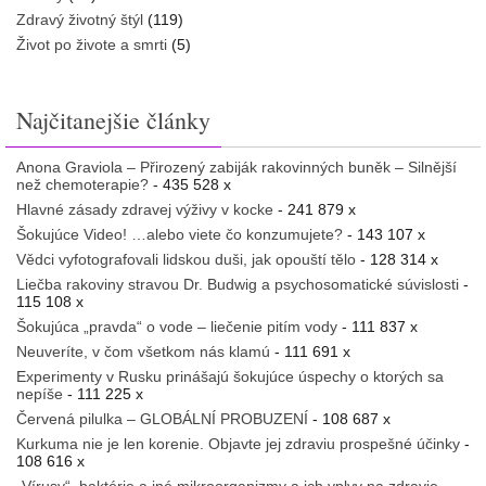
Zdravý životný štýl
(119)
Život po živote a smrti
(5)
Najčitanejšie články
Anona Graviola – Přirozený zabiják rakovinných buněk – Silnější
než chemoterapie?
- 435 528 x
Hlavné zásady zdravej výživy v kocke
- 241 879 x
Šokujúce Video! …alebo viete čo konzumujete?
- 143 107 x
Vědci vyfotografovali lidskou duši, jak opouští tělo
- 128 314 x
Liečba rakoviny stravou Dr. Budwig a psychosomatické súvislosti
-
115 108 x
Šokujúca „pravda“ o vode – liečenie pitím vody
- 111 837 x
Neuveríte, v čom všetkom nás klamú
- 111 691 x
Experimenty v Rusku prinášajú šokujúce úspechy o ktorých sa
nepíše
- 111 225 x
Červená pilulka – GLOBÁLNÍ PROBUZENÍ
- 108 687 x
Kurkuma nie je len korenie. Objavte jej zdraviu prospešné účinky
-
108 616 x