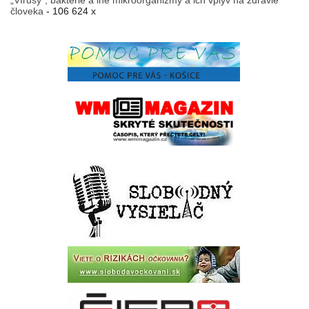
„Vírusy“, baktérie a iné mikroorganizmy a ich vplyv na zdravie
človeka
- 106 624 x