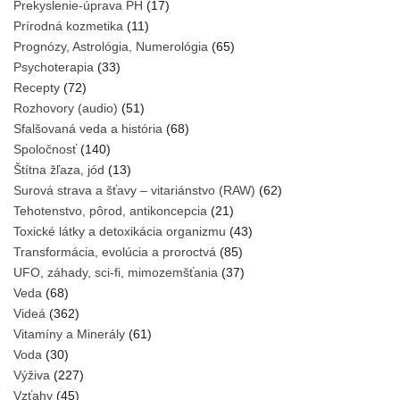
Prekyslenie-úprava PH
(17)
Prírodná kozmetika
(11)
Prognózy, Astrológia, Numerológia
(65)
Psychoterapia
(33)
Recepty
(72)
Rozhovory (audio)
(51)
Sfalšovaná veda a história
(68)
Spoločnosť
(140)
Štítna žľaza, jód
(13)
Surová strava a šťavy – vitariánstvo (RAW)
(62)
Tehotenstvo, pôrod, antikoncepcia
(21)
Toxické látky a detoxikácia organizmu
(43)
Transformácia, evolúcia a proroctvá
(85)
UFO, záhady, sci-fi, mimozemšťania
(37)
Veda
(68)
Videá
(362)
Vitamíny a Minerály
(61)
Voda
(30)
Výživa
(227)
Vzťahy
(45)