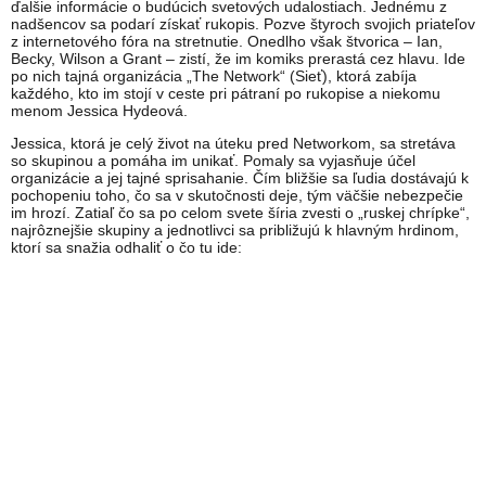
ďalšie informácie o budúcich svetových udalostiach. Jednému z
nadšencov sa podarí získať rukopis. Pozve štyroch svojich priateľov
z internetového fóra na stretnutie. Onedlho však štvorica – Ian,
Becky, Wilson a Grant – zistí, že im komiks prerastá cez hlavu. Ide
po nich tajná organizácia „The Network“ (Sieť), ktorá zabíja
každého, kto im stojí v ceste pri pátraní po rukopise a niekomu
menom Jessica Hydeová.
Jessica, ktorá je celý život na úteku pred Networkom, sa stretáva
so skupinou a pomáha im unikať. Pomaly sa vyjasňuje účel
organizácie a jej tajné sprisahanie. Čím bližšie sa ľudia dostávajú k
pochopeniu toho, čo sa v skutočnosti deje, tým väčšie nebezpečie
im hrozí. Zatiaľ čo sa po celom svete šíria zvesti o „ruskej chrípke“,
najrôznejšie skupiny a jednotlivci sa približujú k hlavným hrdinom,
ktorí sa snažia odhaliť o čo tu ide: