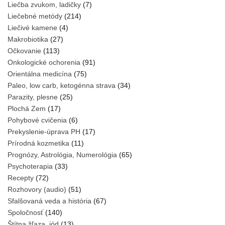
Liečba zvukom, ladičky
(7)
Liečebné metódy
(214)
Liečivé kamene
(4)
Makrobiotika
(27)
Očkovanie
(113)
Onkologické ochorenia
(91)
Orientálna medicína
(75)
Paleo, low carb, ketogénna strava
(34)
Parazity, plesne
(25)
Plochá Zem
(17)
Pohybové cvičenia
(6)
Prekyslenie-úprava PH
(17)
Prírodná kozmetika
(11)
Prognózy, Astrológia, Numerológia
(65)
Psychoterapia
(33)
Recepty
(72)
Rozhovory (audio)
(51)
Sfalšovaná veda a história
(67)
Spoločnosť
(140)
Štítna žľaza, jód
(13)