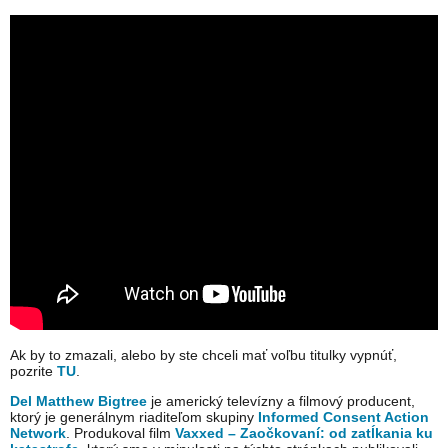
Ak by to zmazali, alebo by ste chceli mať voľbu titulky vypnúť,
pozrite
TU
.
Del Matthew Bigtree
je americký televízny a filmový producent,
ktorý je generálnym riaditeľom skupiny
Informed Consent Action
Network
. Produkoval film
Vaxxed – Zaočkovaní: od zatĺkania ku