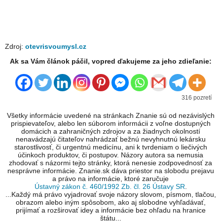
Zdroj:
otevrisvoumysl.cz
Ak sa Vám článok páčil, vopred ďakujeme za jeho zdieľanie:
316 pozretí
Všetky informácie uvedené na stránkach Znanie sú od nezávislých
prispievateľov, alebo len súborom informácii z voľne dostupných
domácich a zahraničných zdrojov a za žiadnych okolností
nenavádzajú čitateľov nahrádzať bežnú nevyhnutnú lekársku
starostlivosť, či urgentnú medicínu, ani k tvrdeniam o liečivých
účinkoch produktov, či postupov. Názory autora sa nemusia
zhodovať s názormi tejto stránky, ktorá nenesie zodpovednosť za
nesprávne informácie. Znanie.sk dáva priestor na slobodu prejavu
a právo na informácie, ktoré zaručuje
Ústavný zákon č. 460/1992 Zb. čl. 26 Ústavy SR
.
...Každý má právo vyjadrovať svoje názory slovom, písmom, tlačou,
obrazom alebo iným spôsobom, ako aj slobodne vyhľadávať,
prijímať a rozširovať idey a informácie bez ohľadu na hranice
štátu...