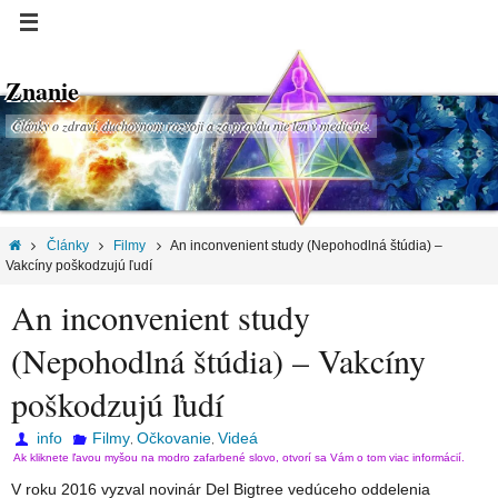
Znanie
Články o zdraví, duchovnom rozvoji a za pravdu nie len v medicíne.
Články
Filmy
An inconvenient study (Nepohodlná štúdia) –
Vakcíny poškodzujú ľudí
An inconvenient study
(Nepohodlná štúdia) – Vakcíny
poškodzujú ľudí
info
Filmy
Očkovanie
Videá
,
,
Ak kliknete ľavou myšou na modro zafarbené slovo, otvorí sa Vám o tom viac informácií.
V roku 2016 vyzval novinár Del Bigtree vedúceho oddelenia