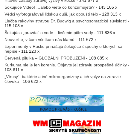
Hlavné zásady zdravej výživy v kocke
- 241 877 x
Šokujúce Video! …alebo viete čo konzumujete?
- 143 105 x
Vědci vyfotografovali lidskou duši, jak opouští tělo
- 128 313 x
Liečba rakoviny stravou Dr. Budwig a psychosomatické súvislosti
-
115 108 x
Šokujúca „pravda“ o vode – liečenie pitím vody
- 111 836 x
Neuveríte, v čom všetkom nás klamú
- 111 672 x
Experimenty v Rusku prinášajú šokujúce úspechy o ktorých sa
nepíše
- 111 223 x
Červená pilulka – GLOBÁLNÍ PROBUZENÍ
- 108 685 x
Kurkuma nie je len korenie. Objavte jej zdraviu prospešné účinky
-
108 611 x
„Vírusy“, baktérie a iné mikroorganizmy a ich vplyv na zdravie
človeka
- 106 622 x