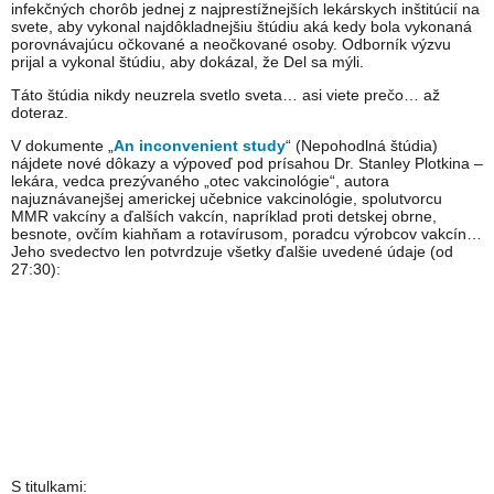
infekčných chorôb jednej z najprestížnejších lekárskych inštitúcií na
svete, aby vykonal najdôkladnejšiu štúdiu aká kedy bola vykonaná
porovnávajúcu očkované a neočkované osoby. Odborník výzvu
prijal a vykonal štúdiu, aby dokázal, že Del sa mýli.
Táto štúdia nikdy neuzrela svetlo sveta… asi viete prečo… až
doteraz.
V dokumente „
An inconvenient study
“ (Nepohodlná štúdia)
nájdete nové dôkazy a výpoveď pod prísahou Dr. Stanley Plotkina –
lekára, vedca prezývaného „otec vakcinológie“, autora
najuznávanejšej americkej učebnice vakcinológie, spolutvorcu
MMR vakcíny a ďalších vakcín, napríklad proti detskej obrne,
besnote, ovčím kiahňam a rotavírusom, poradcu výrobcov vakcín…
Jeho svedectvo len potvrdzuje všetky ďalšie uvedené údaje (od
27:30):
S titulkami: