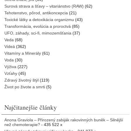
Surová strava a šťavy – vitariánstvo (RAW)
(62)
Tehotenstvo, pôrod, antikoncepcia
(21)
Toxické látky a detoxikácia organizmu
(43)
Transformácia, evolúcia a proroctvá
(85)
UFO, záhady, sci-fi, mimozemšťania
(37)
Veda
(68)
Videá
(362)
Vitamíny a Minerály
(61)
Voda
(30)
Výživa
(227)
Vzťahy
(45)
Zdravý životný štýl
(119)
Život po živote a smrti
(5)
Najčitanejšie články
Anona Graviola – Přirozený zabiják rakovinných buněk – Silnější
než chemoterapie?
- 435 522 x