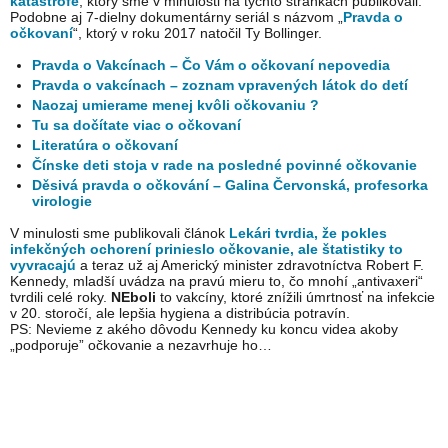
katastrofe
, ktorý sme v minulosti na týchto stránkach publikovali.
Podobne aj 7-dielny dokumentárny seriál s názvom „
Pravda o
očkovaní
“, ktorý v roku 2017 natočil Ty Bollinger.
Pravda o Vakcínach – Čo Vám o očkovaní nepovedia
Pravda o vakcínach – zoznam vpravených látok do detí
Naozaj umierame menej kvôli očkovaniu ?
Tu sa dočítate viac o očkovaní
Literatúra o očkovaní
Čínske deti stoja v rade na posledné povinné očkovanie
Děsivá pravda o očkování – Galina Červonská, profesorka
virologie
V minulosti sme publikovali článok
Lekári tvrdia, že pokles
infekčných ochorení prinieslo očkovanie, ale štatistiky to
vyvracajú
a teraz už aj Americký minister zdravotníctva Robert F.
Kennedy, mladší uvádza na pravú mieru to, čo mnohí „antivaxeri“
tvrdili celé roky.
NEboli
to vakcíny, ktoré znížili úmrtnosť na infekcie
v 20. storočí, ale lepšia hygiena a distribúcia potravín.
PS: Nevieme z akého dôvodu Kennedy ku koncu videa akoby
„podporuje” očkovanie a nezavrhuje ho…