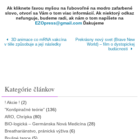
Ak kliknete ľavou myšou na ľubovoľné na modro zafarbené
slovo, otvorí sa Vám o tom viac informácií. Ak niektorý odkaz
nefunguje, budeme radi, ak nám o tom napíšete na
EZOpress@gmail.com
Ďakujeme
3D animace co mRNA vakcína
Prekrásny nový svet (Brave New
v těle způsobuje a její následky
World) – film o dystopickej
budúcnosti
Kategórie článkov
! Akcie !
(2)
"Konšpiračné teórie"
(136)
ARO, Chrípka
(80)
BIO-logická – Germánska Nová Medicína
(28)
Breathariánstvo, pránická výživa
(6)
Brušné tance
(5)