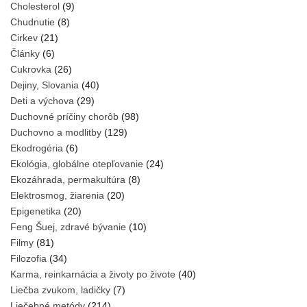
Cholesterol
(9)
Chudnutie
(8)
Cirkev
(21)
Články
(6)
Cukrovka
(26)
Dejiny, Slovania
(40)
Deti a výchova
(29)
Duchovné príčiny chorôb
(98)
Duchovno a modlitby
(129)
Ekodrogéria
(6)
Ekológia, globálne otepľovanie
(24)
Ekozáhrada, permakultúra
(8)
Elektrosmog, žiarenia
(20)
Epigenetika
(20)
Feng Šuej, zdravé bývanie
(10)
Filmy
(81)
Filozofia
(34)
Karma, reinkarnácia a životy po živote
(40)
Liečba zvukom, ladičky
(7)
Liečebné metódy
(214)