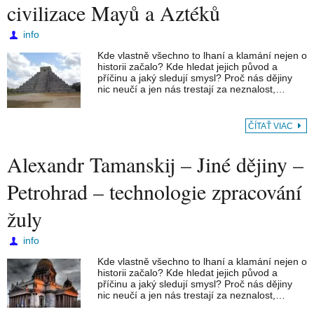
civilizace Mayů a Aztéků
info
Kde vlastně všechno to lhaní a klamání nejen o
historii začalo? Kde hledat jejich původ a
příčinu a jaký sledují smysl? Proč nás dějiny
nic neučí a jen nás trestají za neznalost,…
ČÍTAŤ VIAC
Alexandr Tamanskij – Jiné dějiny –
Petrohrad – technologie zpracování
žuly
info
Kde vlastně všechno to lhaní a klamání nejen o
historii začalo? Kde hledat jejich původ a
příčinu a jaký sledují smysl? Proč nás dějiny
nic neučí a jen nás trestají za neznalost,…