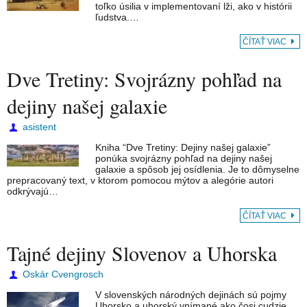
toľko úsilia v implementovaní lži, ako v histórii
ľudstva.…
ČÍTAŤ VIAC
Dve Tretiny: Svojrázny pohľad na
dejiny našej galaxie
asistent
Kniha “Dve Tretiny: Dejiny našej galaxie”
ponúka svojrázny pohľad na dejiny našej
galaxie a spôsob jej osídlenia. Je to dômyselne
prepracovaný text, v ktorom pomocou mýtov a alegórie autori
odkrývajú…
ČÍTAŤ VIAC
Tajné dejiny Slovenov a Uhorska
Oskár Cvengrosch
V slovenských národných dejinách sú pojmy
Uhorsko a uhorský vnímané ako čosi cudzie,