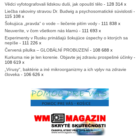
Vědci vyfotografovali lidskou duši, jak opouští tělo
- 128 314 x
Liečba rakoviny stravou Dr. Budwig a psychosomatické súvislosti
-
115 108 x
Šokujúca „pravda“ o vode – liečenie pitím vody
- 111 838 x
Neuveríte, v čom všetkom nás klamú
- 111 693 x
Experimenty v Rusku prinášajú šokujúce úspechy o ktorých sa
nepíše
- 111 226 x
Červená pilulka – GLOBÁLNÍ PROBUZENÍ
- 108 688 x
Kurkuma nie je len korenie. Objavte jej zdraviu prospešné účinky
-
108 619 x
„Vírusy“, baktérie a iné mikroorganizmy a ich vplyv na zdravie
človeka
- 106 626 x