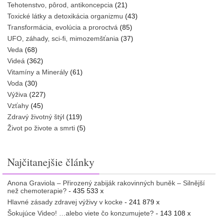
Tehotenstvo, pôrod, antikoncepcia
(21)
Toxické látky a detoxikácia organizmu
(43)
Transformácia, evolúcia a proroctvá
(85)
UFO, záhady, sci-fi, mimozemšťania
(37)
Veda
(68)
Videá
(362)
Vitamíny a Minerály
(61)
Voda
(30)
Výživa
(227)
Vzťahy
(45)
Zdravý životný štýl
(119)
Život po živote a smrti
(5)
Najčitanejšie články
Anona Graviola – Přirozený zabiják rakovinných buněk – Silnější
než chemoterapie?
- 435 533 x
Hlavné zásady zdravej výživy v kocke
- 241 879 x
Šokujúce Video! …alebo viete čo konzumujete?
- 143 108 x