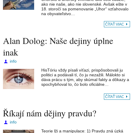
ako nie naše, ako nie slovenské. Avšak ešte v
18. storočí sa pomenovanie „Uhor“ vzťahovalo
na obyvateľstvo…
ČÍTAŤ VIAC
Alan Dolog: Naše dejiny úplne
inak
info
HisTóriu vždy písali víťazi, prispôsobovali ju
politici a podávali tí, čo ju nezažili. Málokto si
dáva prácu s tým, aby skúmal fakty a dôkazy a
spochybňoval to, čo bolo oficiálne…
ČÍTAŤ VIAC
Říkají nám dějiny pravdu?
info
Teorie lži a manipulace: 1) Pravdu zná úzká