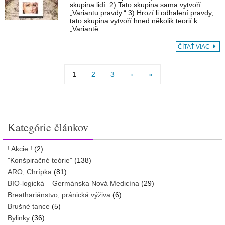
skupina lidí. 2) Tato skupina sama vytvoří
„Variantu pravdy.“ 3) Hrozí li odhalení pravdy,
tato skupina vytvoří hned několik teorií k
„Variantě…
ČÍTAŤ VIAC
1
2
3
›
»
Kategórie článkov
! Akcie !
(2)
"Konšpiračné teórie"
(138)
ARO, Chrípka
(81)
BIO-logická – Germánska Nová Medicína
(29)
Breathariánstvo, pránická výživa
(6)
Brušné tance
(5)
Bylinky
(36)