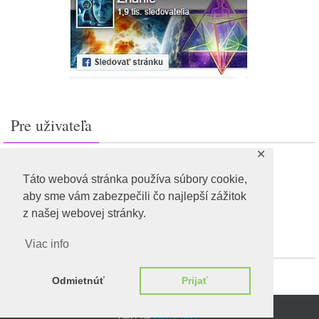
Pre uživateľa
✕
Prihlásiť sa
Feed záznamov
Táto webová stránka používa súbory cookie,
RSS feed komentárov
aby sme vám zabezpečili čo najlepší zážitok
WordPress.org
z našej webovej stránky.
Viac info
Odmietnúť
Prijať
Beží na
WordPress.