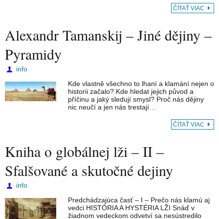
ČÍTAŤ VIAC
Alexandr Tamanskij – Jiné dějiny –
Pyramidy
info
Kde vlastně všechno to lhaní a klamání nejen o
historii začalo? Kde hledat jejich původ a
příčinu a jaký sledují smysl? Proč nás dějiny
nic neučí a jen nás trestají…
ČÍTAŤ VIAC
Kniha o globálnej lži – II –
Sfalšované a skutočné dejiny
info
Predchádzajúca časť – I – Prečo nás klamú aj
vedci HISTÓRIA A HYSTÉRIA LŽI Snáď v
žiadnom vedeckom odvetví sa nesústredilo