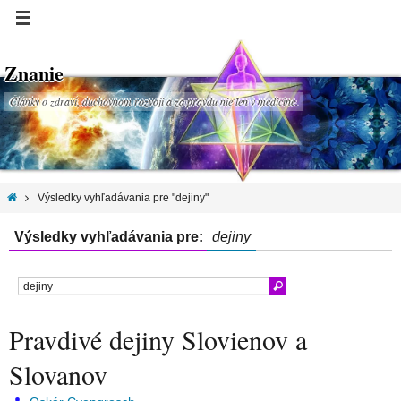
Znanie
Články o zdraví, duchovnom rozvoji a za pravdu nie len v medicíne.
Výsledky vyhľadávania pre "dejiny"
Výsledky vyhľadávania pre:
dejiny
Pravdivé dejiny Slovienov a
Slovanov