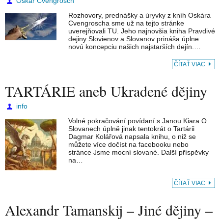
Oskár Cvengrosch
Rozhovory, prednášky a úryvky z kníh Oskára
Cvengroscha sme už na tejto stránke
uverejňovali TU. Jeho najnovšia kniha Pravdivé
dejiny Slovienov a Slovanov prináša úplne
novú koncepciu našich najstarších dejín.…
ČÍTAŤ VIAC
TARTÁRIE aneb Ukradené dějiny
info
Volné pokračování povídaní s Janou Kiara O
Slovanech úplně jinak tentokrát o Tartárii
Dagmar Kolářová napsala knihu, o niž se
můžete více dočíst na facebooku nebo
stránce Jsme mocní slované. Další příspěvky
na…
ČÍTAŤ VIAC
Alexandr Tamanskij – Jiné dějiny –