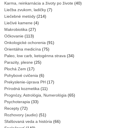
Karma, reinkarnácia a životy po živote
(40)
Liečba zvukom, ladičky
(7)
Liečebné metódy
(214)
Liečivé kamene
(4)
Makrobiotika
(27)
Očkovanie
(113)
Onkologické ochorenia
(91)
Orientálna medicína
(75)
Paleo, low carb, ketogénna strava
(34)
Parazity, plesne
(25)
Plochá Zem
(17)
Pohybové cvičenia
(6)
Prekyslenie-úprava PH
(17)
Prírodná kozmetika
(11)
Prognózy, Astrológia, Numerológia
(65)
Psychoterapia
(33)
Recepty
(72)
Rozhovory (audio)
(51)
Sfalšovaná veda a história
(66)