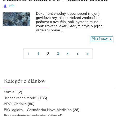
info
Dokument vhodný k pochopení (nejen)
govidové hry, ale i k získání znalostí jak
pečovat o své tělo, aniž byste to museli
konzultovat s lékaři, kterým chybí v jejich
vzdělání právě…
ČÍTAŤ VIAC
‹
1
2
3
4
›
»
Kategórie článkov
! Akcie !
(2)
"Konšpiračné teórie"
(135)
ARO, Chrípka
(80)
BIO-logická – Germánska Nová Medicína
(28)
Breathariánstvo, pránická výživa
(6)