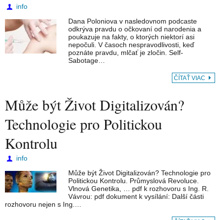
info
⁣Dana Poloniova v nasledovnom podcaste
odkrýva pravdu o očkovaní od narodenia a
poukazuje na fakty, o ktorých niektorí asi
nepočuli. V časoch nespravodlivosti, keď
poznáte pravdu, mlčať je zločin. Self-
Sabotage…
ČÍTAŤ VIAC
Může být Život Digitalizován?
Technologie pro Politickou
Kontrolu
info
Může být Život Digitalizován? Technologie pro
Politickou Kontrolu. Průmyslová Revoluce.
Vlnová Genetika, … pdf k rozhovoru s Ing. R.
Vávrou: pdf dokument k vysílání: Další části
rozhovoru nejen s Ing.…