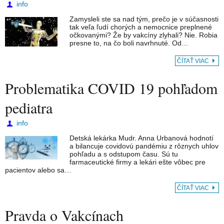
info
Zamysleli ste sa nad tým, prečo je v súčasnosti
tak veľa ľudí chorých a nemocnice preplnené
očkovanými? Že by vakcíny zlyhali? Nie. Robia
presne to, na čo boli navrhnuté. Od…
ČÍTAŤ VIAC
Problematika COVID 19 pohľadom
pediatra
info
Detská lekárka Mudr. Anna Urbanová hodnotí
a bilancuje covidovú pandémiu z rôznych uhlov
pohľadu a s odstupom času. Sú tu
farmaceutické firmy a lekári ešte vôbec pre
pacientov alebo sa…
ČÍTAŤ VIAC
Pravda o Vakcínach