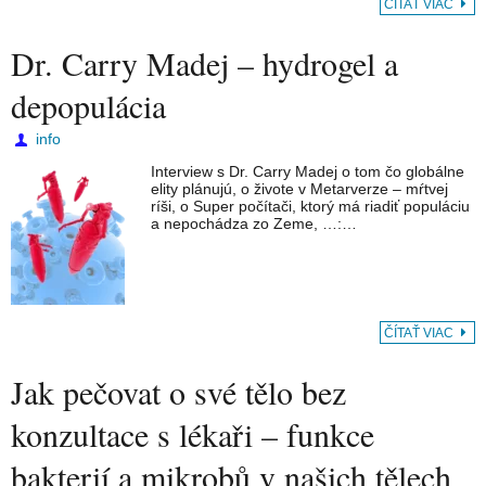
ČÍTAŤ VIAC
Dr. Carry Madej – hydrogel a
depopulácia
info
Interview s Dr. Carry Madej o tom čo globálne
elity plánujú, o živote v Metarverze – mŕtvej
ríši, o Super počítači, ktorý má riadiť populáciu
a nepochádza zo Zeme, …:…
ČÍTAŤ VIAC
Jak pečovat o své tělo bez
konzultace s lékaři – funkce
bakterií a mikrobů v našich tělech