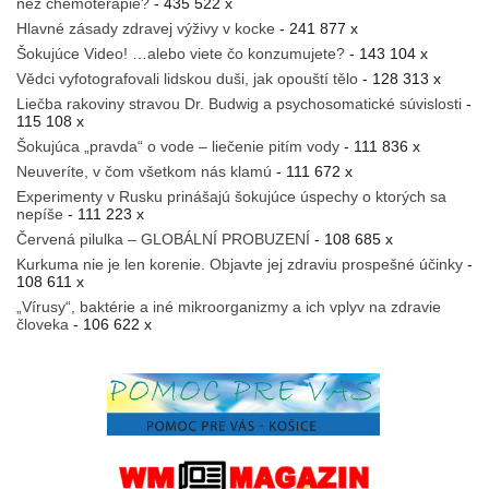
než chemoterapie?
- 435 522 x
Hlavné zásady zdravej výživy v kocke
- 241 877 x
Šokujúce Video! …alebo viete čo konzumujete?
- 143 104 x
Vědci vyfotografovali lidskou duši, jak opouští tělo
- 128 313 x
Liečba rakoviny stravou Dr. Budwig a psychosomatické súvislosti
-
115 108 x
Šokujúca „pravda“ o vode – liečenie pitím vody
- 111 836 x
Neuveríte, v čom všetkom nás klamú
- 111 672 x
Experimenty v Rusku prinášajú šokujúce úspechy o ktorých sa
nepíše
- 111 223 x
Červená pilulka – GLOBÁLNÍ PROBUZENÍ
- 108 685 x
Kurkuma nie je len korenie. Objavte jej zdraviu prospešné účinky
-
108 611 x
„Vírusy“, baktérie a iné mikroorganizmy a ich vplyv na zdravie
človeka
- 106 622 x