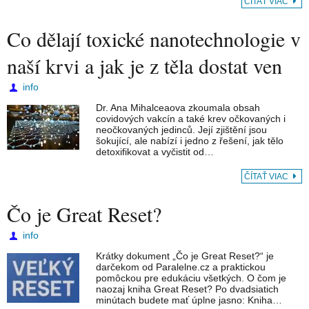
ČÍTAŤ VIAC
Co dělají toxické nanotechnologie v
naší krvi a jak je z těla dostat ven
info
Dr. Ana Mihalceaova zkoumala obsah
covidových vakcín a také krev očkovaných i
neočkovaných jedinců. Její zjištění jsou
šokující, ale nabízí i jedno z řešení, jak tělo
detoxifikovat a vyčistit od…
ČÍTAŤ VIAC
Čo je Great Reset?
info
Krátky dokument „Čo je Great Reset?“ je
darčekom od Paralelne.cz a praktickou
pomôckou pre edukáciu všetkých. O čom je
naozaj kniha Great Reset? Po dvadsiatich
minútach budete mať úplne jasno: Kniha…