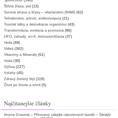
Spoločnosť
(140)
Štítna žľaza, jód
(13)
Surová strava a šťavy – vitariánstvo (RAW)
(62)
Tehotenstvo, pôrod, antikoncepcia
(21)
Toxické látky a detoxikácia organizmu
(43)
Transformácia, evolúcia a proroctvá
(86)
UFO, záhady, sci-fi, mimozemšťania
(37)
Veda
(68)
Videá
(362)
Vitamíny a Minerály
(61)
Voda
(30)
Výživa
(227)
Vzťahy
(45)
Zdravý životný štýl
(119)
Život po živote a smrti
(5)
Najčitanejšie články
Anona Graviola – Přirozený zabiják rakovinných buněk – Silnější