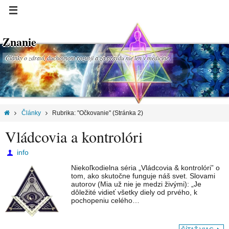
Znanie
Články o zdraví, duchovnom rozvoji a za pravdu nie len v medicíne.
Články
Rubrika: "Očkovanie"
(Stránka 2)
Vládcovia a kontrolóri
info
Niekoľkodielna séria „Vládcovia & kontrolóri” o
tom, ako skutočne funguje náš svet. Slovami
autorov (Mia už nie je medzi živými): „Je
dôležité vidieť všetky diely od prvého, k
pochopeniu celého…