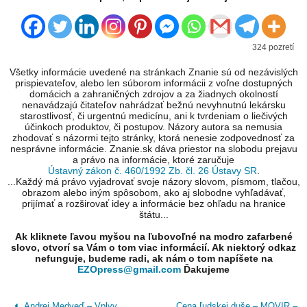
324 pozretí
Všetky informácie uvedené na stránkach Znanie sú od nezávislých
prispievateľov, alebo len súborom informácii z voľne dostupných
domácich a zahraničných zdrojov a za žiadnych okolností
nenavádzajú čitateľov nahrádzať bežnú nevyhnutnú lekársku
starostlivosť, či urgentnú medicínu, ani k tvrdeniam o liečivých
účinkoch produktov, či postupov. Názory autora sa nemusia
zhodovať s názormi tejto stránky, ktorá nenesie zodpovednosť za
nesprávne informácie. Znanie.sk dáva priestor na slobodu prejavu
a právo na informácie, ktoré zaručuje
Ústavný zákon č. 460/1992 Zb. čl. 26 Ústavy SR
.
...Každý má právo vyjadrovať svoje názory slovom, písmom, tlačou,
obrazom alebo iným spôsobom, ako aj slobodne vyhľadávať,
prijímať a rozširovať idey a informácie bez ohľadu na hranice
štátu...
Ak kliknete ľavou myšou na ľubovoľné na modro zafarbené
slovo, otvorí sa Vám o tom viac informácií. Ak niektorý odkaz
nefunguje, budeme radi, ak nám o tom napíšete na
EZOpress@gmail.com
Ďakujeme
Andrej Medveď – Vplyv
Cena ľudskej duše – MOVIR –