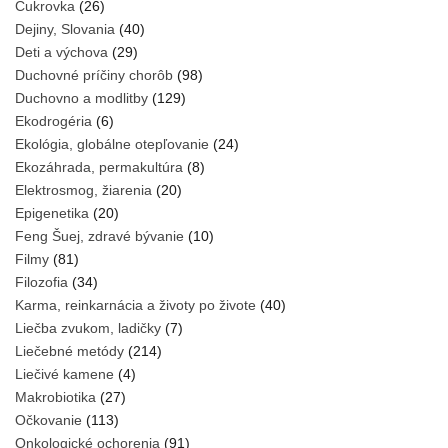
Cukrovka
(26)
Dejiny, Slovania
(40)
Deti a výchova
(29)
Duchovné príčiny chorôb
(98)
Duchovno a modlitby
(129)
Ekodrogéria
(6)
Ekológia, globálne otepľovanie
(24)
Ekozáhrada, permakultúra
(8)
Elektrosmog, žiarenia
(20)
Epigenetika
(20)
Feng Šuej, zdravé bývanie
(10)
Filmy
(81)
Filozofia
(34)
Karma, reinkarnácia a životy po živote
(40)
Liečba zvukom, ladičky
(7)
Liečebné metódy
(214)
Liečivé kamene
(4)
Makrobiotika
(27)
Očkovanie
(113)
Onkologické ochorenia
(91)