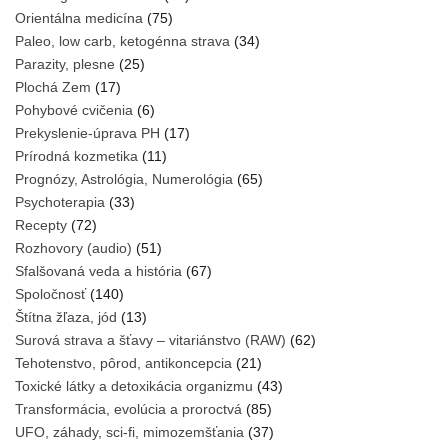
Orientálna medicína
(75)
Paleo, low carb, ketogénna strava
(34)
Parazity, plesne
(25)
Plochá Zem
(17)
Pohybové cvičenia
(6)
Prekyslenie-úprava PH
(17)
Prírodná kozmetika
(11)
Prognózy, Astrológia, Numerológia
(65)
Psychoterapia
(33)
Recepty
(72)
Rozhovory (audio)
(51)
Sfalšovaná veda a história
(67)
Spoločnosť
(140)
Štítna žľaza, jód
(13)
Surová strava a šťavy – vitariánstvo (RAW)
(62)
Tehotenstvo, pôrod, antikoncepcia
(21)
Toxické látky a detoxikácia organizmu
(43)
Transformácia, evolúcia a proroctvá
(85)
UFO, záhady, sci-fi, mimozemšťania
(37)