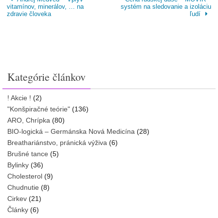
vitamínov, minerálov, … na
systém na sledovanie a izoláciu
zdravie človeka
ľudí
Kategórie článkov
! Akcie !
(2)
"Konšpiračné teórie"
(136)
ARO, Chrípka
(80)
BIO-logická – Germánska Nová Medicína
(28)
Breathariánstvo, pránická výživa
(6)
Brušné tance
(5)
Bylinky
(36)
Cholesterol
(9)
Chudnutie
(8)
Cirkev
(21)
Články
(6)