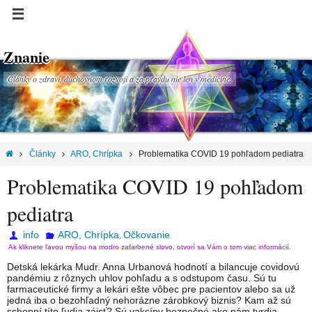
Znanie
Články o zdraví, duchovnom rozvoji a za pravdu nie len v medicíne.
Články
ARO, Chrípka
Problematika COVID 19 pohľadom pediatra
Problematika COVID 19 pohľadom
pediatra
info
ARO, Chrípka
Očkovanie
,
Ak kliknete ľavou myšou na modro zafarbené slovo, otvorí sa Vám o tom viac informácií.
Detská lekárka Mudr. Anna Urbanová hodnotí a bilancuje covidovú
pandémiu z rôznych uhlov pohľadu a s odstupom času. Sú tu
farmaceutické firmy a lekári ešte vôbec pre pacientov alebo sa už
jedná iba o bezohľadný nehorázne zárobkový biznis? Kam až sú
schopní títo ľudia zájsť? Sú vakcíny bezpečné ako nám tvrdia