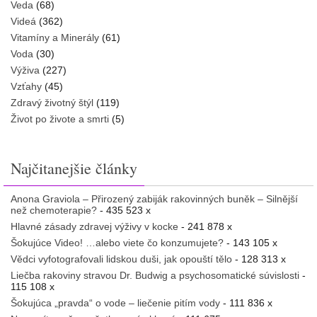
Veda
(68)
Videá
(362)
Vitamíny a Minerály
(61)
Voda
(30)
Výživa
(227)
Vzťahy
(45)
Zdravý životný štýl
(119)
Život po živote a smrti
(5)
Najčitanejšie články
Anona Graviola – Přirozený zabiják rakovinných buněk – Silnější
než chemoterapie?
- 435 523 x
Hlavné zásady zdravej výživy v kocke
- 241 878 x
Šokujúce Video! …alebo viete čo konzumujete?
- 143 105 x
Vědci vyfotografovali lidskou duši, jak opouští tělo
- 128 313 x
Liečba rakoviny stravou Dr. Budwig a psychosomatické súvislosti
-
115 108 x
Šokujúca „pravda“ o vode – liečenie pitím vody
- 111 836 x