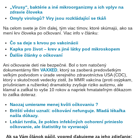
„Vírusy“, baktérie a iné mikroorganizmy a ich vplyv na
zdravie človeka
Omyly virologů? Viry jsou rozkládající se tkáň
Na celom svete je čím ďalej, tým viac tímov, ktoré skúmajú, ako sa
mení krv človeka po očkovaní. Viac info v článku:
Čo sa deje s krvou po vakcinácii
Kapka pro život – krev a jiné látky pod mikroskopem
Ďalšie články o očkovaní
Ani očkovanie detí nie bezpečné. Bol o tom natočený
dokumentárny film
VAXXED
, ktorý sa zaoberá predovšetkým
veľkým podvodom v úrade verejného zdravotníctva USA (CDC),
ktorý v skutočnosti vedecky zistil, že MMR vakcína (proti osýpkam,
príušniciam a ružienke) dramaticky zvyšuje riziko autizmu, ale
klamal a zatĺkal to vyše 10 rokov a napriek hmatateľným dôkazom
to zatĺka doteraz.
Naozaj umierame menej kvôli očkovaniu ?
Britští vědci uznali: očkování nefunguje. Mladá lékařka
našla důkazy.
Lekári tvrdia, že pokles infekčných ochorení prinieslo
očkovanie, ale štatistiky to vyvracajú
Ak sa Vám článok páčil, vopred ďakujeme za jeho zdieľanie: