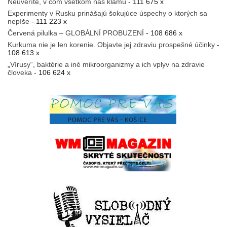
Neuveríte, v čom všetkom nás klamú
- 111 675 x
Experimenty v Rusku prinášajú šokujúce úspechy o ktorých sa
nepíše
- 111 223 x
Červená pilulka – GLOBÁLNÍ PROBUZENÍ
- 108 686 x
Kurkuma nie je len korenie. Objavte jej zdraviu prospešné účinky
-
108 613 x
„Vírusy“, baktérie a iné mikroorganizmy a ich vplyv na zdravie
človeka
- 106 624 x