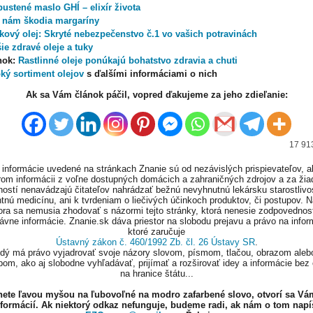
ustené maslo GHÍ – elixír života
 nám škodia margaríny
kový olej: Skryté nebezpečenstvo č.1 vo vašich potravinách
ie zdravé oleje a tuky
nok:
Rastlinné oleje ponúkajú bohatstvo zdravia a chuti
oký sortiment olejov
s ďalšími informáciami o nich
Ak sa Vám článok páčil, vopred ďakujeme za jeho zdieľanie:
17 913
informácie uvedené na stránkach Znanie sú od nezávislých prispievateľov, a
om informácii z voľne dostupných domácich a zahraničných zdrojov a za ži
ností nenavádzajú čitateľov nahrádzať bežnú nevyhnutnú lekársku starostlivos
tnú medicínu, ani k tvrdeniam o liečivých účinkoch produktov, či postupov. 
ora sa nemusia zhodovať s názormi tejto stránky, ktorá nenesie zodpovednos
ávne informácie. Znanie.sk dáva priestor na slobodu prejavu a právo na infor
ktoré zaručuje
Ústavný zákon č. 460/1992 Zb. čl. 26 Ústavy SR
.
ždý má právo vyjadrovať svoje názory slovom, písmom, tlačou, obrazom aleb
om, ako aj slobodne vyhľadávať, prijímať a rozširovať idey a informácie bez
na hranice štátu...
knete ľavou myšou na ľubovoľné na modro zafarbené slovo, otvorí sa Vá
nformácií. Ak niektorý odkaz nefunguje, budeme radi, ak nám o tom napí