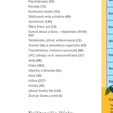
Psychoterapia
(33)
Recepty
(72)
Rozhovory (audio)
(51)
Sfalšovaná veda a história
(66)
Spoločnosť
(140)
Štítna žľaza, jód
(13)
Surová strava a šťavy – vitariánstvo (RAW)
(62)
Tehotenstvo, pôrod, antikoncepcia
(21)
Toxické látky a detoxikácia organizmu
(43)
Transformácia, evolúcia a proroctvá
(86)
UFO, záhady, sci-fi, mimozemšťania
(37)
Veda
(68)
Videá
(362)
Vitamíny a Minerály
(61)
Voda
(30)
Výživa
(227)
Vzťahy
(45)
Zdravý životný štýl
(119)
Život po živote a smrti
(5)
Najčitanejšie články