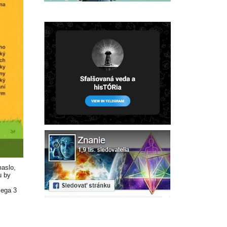
maslo,
u by
mega 3