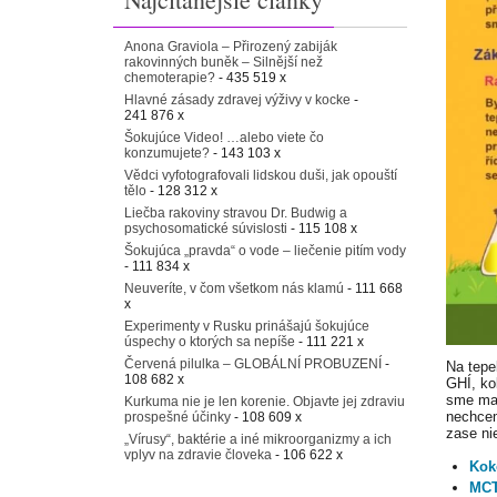
Anona Graviola – Přirozený zabiják
rakovinných buněk – Silnější než
chemoterapie?
- 435 519 x
Hlavné zásady zdravej výživy v kocke
-
241 876 x
Šokujúce Video! …alebo viete čo
konzumujete?
- 143 103 x
Vědci vyfotografovali lidskou duši, jak opouští
tělo
- 128 312 x
Liečba rakoviny stravou Dr. Budwig a
psychosomatické súvislosti
- 115 108 x
Šokujúca „pravda“ o vode – liečenie pitím vody
- 111 834 x
Neuveríte, v čom všetkom nás klamú
- 111 668
x
Experimenty v Rusku prinášajú šokujúce
úspechy o ktorých sa nepíše
- 111 221 x
Červená pilulka – GLOBÁLNÍ PROBUZENÍ
-
Na tepe
108 682 x
GHÍ, ko
sme mal
Kurkuma nie je len korenie. Objavte jej zdraviu
nechcem
prospešné účinky
- 108 609 x
zase ni
„Vírusy“, baktérie a iné mikroorganizmy a ich
vplyv na zdravie človeka
- 106 622 x
Kok
MCT