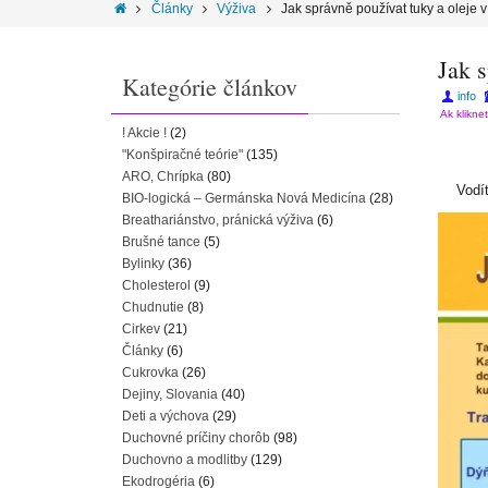
Články
Výživa
Jak správně používat tuky a oleje 
Jak s
Kategórie článkov
info
Ak klikne
! Akcie !
(2)
"Konšpiračné teórie"
(135)
ARO, Chrípka
(80)
Vodít
BIO-logická – Germánska Nová Medicína
(28)
Breathariánstvo, pránická výživa
(6)
Brušné tance
(5)
Bylinky
(36)
Cholesterol
(9)
Chudnutie
(8)
Cirkev
(21)
Články
(6)
Cukrovka
(26)
Dejiny, Slovania
(40)
Deti a výchova
(29)
Duchovné príčiny chorôb
(98)
Duchovno a modlitby
(129)
Ekodrogéria
(6)