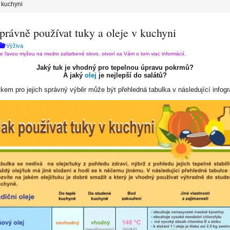
v kuchyni
právně používat tuky a oleje v kuchyni
Výživa
te ľavou myšou na modro zafarbené slovo, otvorí sa Vám o tom viac informácií.
Jaký tuk je vhodný pro tepelnou úpravu pokrmů?
A jaký
olej
je nejlepší do salátů?
kem pro jejich správný výběr může být přehledná tabulka v následující infogr