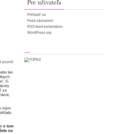
Pre uživateľa
Prihlásiť sa
Feed záznamov
RSS feed komentárov
WordPress.org
 pozretí
lebo len
adnych
ť, či
Názory
ť za
mácie,
o iným
 ohľadu
m o tom
šete na