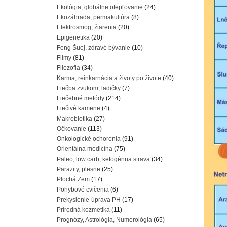
Ekológia, globálne otepľovanie
(24)
Ekozáhrada, permakultúra
(8)
Elektrosmog, žiarenia
(20)
Epigenetika
(20)
Feng Šuej, zdravé bývanie
(10)
Filmy
(81)
Filozofia
(34)
Karma, reinkarnácia a životy po živote
(40)
Liečba zvukom, ladičky
(7)
Liečebné metódy
(214)
Liečivé kamene
(4)
Makrobiotika
(27)
Očkovanie
(113)
Onkologické ochorenia
(91)
Orientálna medicína
(75)
Paleo, low carb, ketogénna strava
(34)
Parazity, plesne
(25)
Plochá Zem
(17)
Pohybové cvičenia
(6)
Prekyslenie-úprava PH
(17)
Prírodná kozmetika
(11)
Prognózy, Astrológia, Numerológia
(65)