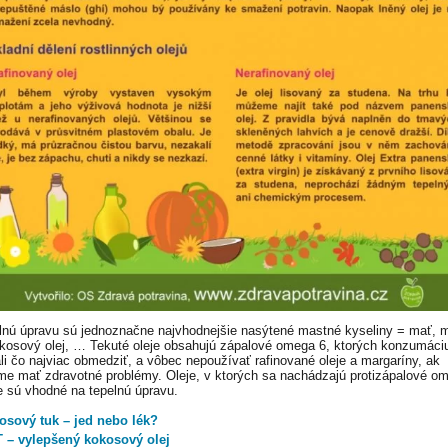
lnú úpravu sú jednoznačne najvhodnejšie nasýtené mastné kyseliny = mať, 
kosový olej, … Tekuté oleje obsahujú zápalové omega 6, ktorých konzumáci
i čo najviac obmedziť, a vôbec nepoužívať rafinované oleje a margaríny, ak
e mať zdravotné problémy. Oleje, v ktorých sa nachádzajú protizápalové o
e sú vhodné na tepelnú úpravu.
osový tuk – jed nebo lék?
 – vylepšený kokosový olej