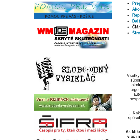
Prep
Ako
Rep
Ďalš
Člá
Šir
Všetky 
súbor
okol
urgen
aut
nespr
...Ka
spôsob
Ak kli
viac i