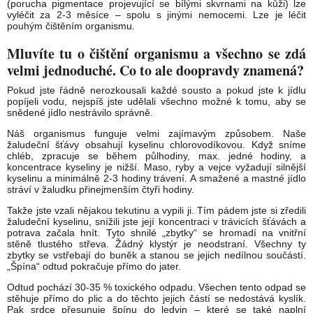
(porucha pigmentace projevující se bílými skvrnami na kůži) lze
vyléčit za 2-3 měsíce – spolu s jinými nemocemi. Lze je léčit
pouhým čištěním organismu.
Mluvíte tu o čištění organismu a všechno se zdá
velmi jednoduché. Co to ale doopravdy znamená?
Pokud jste řádně nerozkousali každé sousto a pokud jste k jídlu
popíjeli vodu, nejspíš jste udělali všechno možné k tomu, aby se
snědené jídlo nestrávilo správně.
Náš organismus funguje velmi zajímavým způsobem. Naše
žaludeční šťávy obsahují kyselinu chlorovodíkovou. Když sníme
chléb, zpracuje se během půlhodiny, max. jedné hodiny, a
koncentrace kyseliny je nižší. Maso, ryby a vejce vyžadují silnější
kyselinu a minimálně 2-3 hodiny trávení. A smažené a mastné jídlo
stráví v žaludku přinejmenším čtyři hodiny.
Takže jste vzali nějakou tekutinu a vypili ji. Tím pádem jste si zředili
žaludeční kyselinu, snížili jste její koncentraci v trávicích šťávách a
potrava začala hnít. Tyto shnilé „zbytky“ se hromadí na vnitřní
stěně tlustého střeva. Žádný klystýr je neodstraní. Všechny ty
zbytky se vstřebají do buněk a stanou se jejich nedílnou součástí.
„Špína“ odtud pokračuje přímo do jater.
Odtud pochází 30-35 % toxického odpadu. Všechen tento odpad se
stěhuje přímo do plic a do těchto jejich částí se nedostává kyslík.
Pak srdce přesunuje špínu do ledvin – které se také naplní