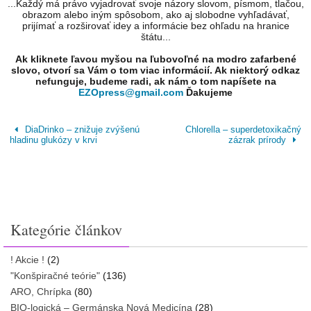
...Každý má právo vyjadrovať svoje názory slovom, písmom, tlačou,
obrazom alebo iným spôsobom, ako aj slobodne vyhľadávať,
prijímať a rozširovať idey a informácie bez ohľadu na hranice
štátu...
Ak kliknete ľavou myšou na ľubovoľné na modro zafarbené
slovo, otvorí sa Vám o tom viac informácií. Ak niektorý odkaz
nefunguje, budeme radi, ak nám o tom napíšete na
EZOpress@gmail.com
Ďakujeme
DiaDrinko – znižuje zvýšenú
Chlorella – superdetoxikačný
hladinu glukózy v krvi
zázrak prírody
Kategórie článkov
! Akcie !
(2)
"Konšpiračné teórie"
(136)
ARO, Chrípka
(80)
BIO-logická – Germánska Nová Medicína
(28)