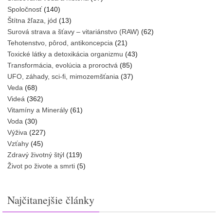
Spoločnosť
(140)
Štítna žľaza, jód
(13)
Surová strava a šťavy – vitariánstvo (RAW)
(62)
Tehotenstvo, pôrod, antikoncepcia
(21)
Toxické látky a detoxikácia organizmu
(43)
Transformácia, evolúcia a proroctvá
(85)
UFO, záhady, sci-fi, mimozemšťania
(37)
Veda
(68)
Videá
(362)
Vitamíny a Minerály
(61)
Voda
(30)
Výživa
(227)
Vzťahy
(45)
Zdravý životný štýl
(119)
Život po živote a smrti
(5)
Najčitanejšie články