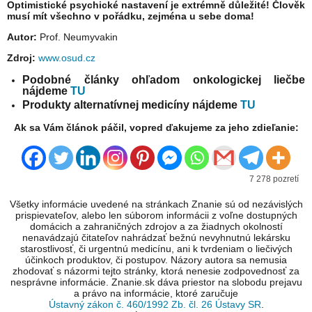
Optimistické psychické nastavení je extrémně důležité! Člověk
musí mít všechno v pořádku, zejména u sebe doma!
Autor:
Prof. Neumyvakin
Zdroj:
www.osud.cz
Podobné články ohľadom onkologickej liečbe
nájdeme
TU
Produkty alternatívnej medicíny nájdeme
TU
Ak sa Vám článok páčil, vopred ďakujeme za jeho zdieľanie:
7 278 pozretí
Všetky informácie uvedené na stránkach Znanie sú od nezávislých
prispievateľov, alebo len súborom informácii z voľne dostupných
domácich a zahraničných zdrojov a za žiadnych okolností
nenavádzajú čitateľov nahrádzať bežnú nevyhnutnú lekársku
starostlivosť, či urgentnú medicínu, ani k tvrdeniam o liečivých
účinkoch produktov, či postupov. Názory autora sa nemusia
zhodovať s názormi tejto stránky, ktorá nenesie zodpovednosť za
nesprávne informácie. Znanie.sk dáva priestor na slobodu prejavu
a právo na informácie, ktoré zaručuje
Ústavný zákon č. 460/1992 Zb. čl. 26 Ústavy SR
.