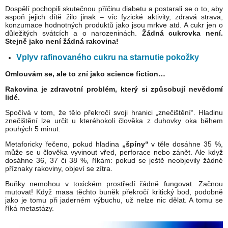
Dospělí pochopili skutečnou příčinu diabetu a postarali se o to, aby
aspoň jejich dítě žilo jinak – víc fyzické aktivity, zdravá strava,
konzumace hodnotných produktů jako jsou mrkve atd. A cukr jen o
důležitých svátcích a o narozeninách.
Žádná cukrovka není.
Stejně jako není žádná rakovina!
Vplyv rafinovaného cukru na starnutie pokožky
Omlouvám se, ale to zní jako science fiction…
Rakovina je zdravotní problém, který si způsobují nevědomí
lidé.
Spočívá v tom, že tělo překročí svoji hranici „znečištění“. Hladinu
znečištění lze určit u kteréhokoli člověka z duhovky oka během
pouhých 5 minut.
Metaforicky řečeno, pokud hladina
„špíny“
v těle dosáhne 35 %,
může se u člověka vyvinout vřed, perforace nebo zánět. Ale když
dosáhne 36, 37 či 38 %, říkám: pokud se ještě neobjevily žádné
příznaky rakoviny, objeví se zítra.
Buňky nemohou v toxickém prostředí řádně fungovat. Začnou
mutovat! Když masa těchto buněk překročí kritický bod, podobně
jako je tomu při jaderném výbuchu, už nelze nic dělat. A tomu se
říká metastázy.