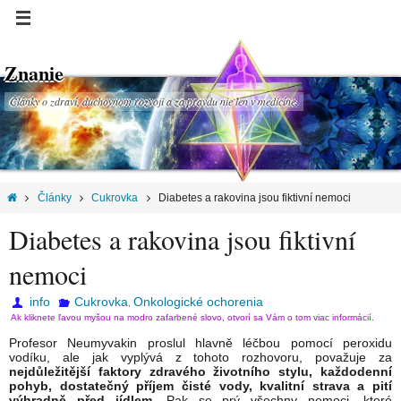
Znanie
Články o zdraví, duchovnom rozvoji a za pravdu nie len v medicíne.
Články
Cukrovka
Diabetes a rakovina jsou fiktivní nemoci
Diabetes a rakovina jsou fiktivní
nemoci
info
Cukrovka
Onkologické ochorenia
,
Ak kliknete ľavou myšou na modro zafarbené slovo, otvorí sa Vám o tom viac informácií.
Profesor Neumyvakin proslul hlavně léčbou pomocí peroxidu
vodíku, ale jak vyplývá z tohoto rozhovoru, považuje za
nejdůležitější faktory zdravého životního stylu, každodenní
pohyb, dostatečný příjem čisté vody, kvalitní strava a pití
výhradně před jídlem.
Pak se prý všechny nemoci, které