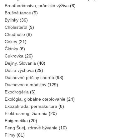
Breathariánstvo, pránická výživa
(6)
Brušné tance
(5)
Bylinky
(36)
Cholesterol
(9)
Chudnutie
(8)
Cirkev
(21)
Články
(6)
Cukrovka
(26)
Dejiny, Slovania
(40)
Deti a výchova
(29)
Duchovné príčiny chorôb
(98)
Duchovno a modlitby
(129)
Ekodrogéria
(6)
Ekológia, globálne otepľovanie
(24)
Ekozáhrada, permakultúra
(8)
Elektrosmog, žiarenia
(20)
Epigenetika
(20)
Feng Šuej, zdravé bývanie
(10)
Filmy
(81)