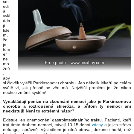
sm
édi
a
vykl
áda
jí
lide
m,
že
je
tém
ěř
ne
Free photo – www.pixabay.com
mo
žné
,
aby
si člověk vyléčil Parkinsonovu chorobu. Jen několik lékařů po celém
světě ví, jak přesně se věc má. Největší problém je, že nikdo
nechce změnit systém!
Vynakládají peníze na zkoumání nemocí jako je Parkinsonova
choroba a roztroušená skleróza, a přitom ty nemoci ani
neexistují! Není to extrémní názor?
Existuje jen onemocnění gastrointestinálního traktu. Pacienti, kteří
trpí tímto druhem nemoci, mívají 10-15 denní
zácpy
a jejich střeva
nefungují správně. Výsledkem je silná otrava, dokonce horší, než