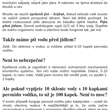
toxickými odpady, stejně jako játra. A nakonec se špína dostává do
kloubů a cév.
Musíte se naučit
správně jíst – žvýkat,
dokud nebude celé sousto
ve vašich ústech prosycené slinami. Není tak těžké pochopit, že
dobře rozkousané jídlo sklouzne do žaludku úplně hladce.
Pijte
před jídlem.
Denně potřebujete vypít 11/2 až 3 litry vody. Doplňte
do svého organismu vodu a všechno bude fungovat tak, jak má.
Takže máme pít vodu před jídlem?
Jistě. Do sklenice s vodou si můžete přidat 5-10 kapek peroxidu
vodíku.
Není to nebezpečné?
Kyslíková voda je zapotřebí k obnovení ochranných mechanismů
imunitního systému. Ten ničí naše vnitřní nepřátele. Dobrá, 5-10
kapek, to není málo. Viděl jsem mnoho lidí omdlít poté, co spolkli 1-
2 kapky.
Ale pokud vypijete 10 sklenic vody s 10 kapkami
peroxidu vodíku, to už je 100 kapek. Není to moc?
V tomto případě funguje peroxid vodíku jako katalyzátor – uvádí do
chodu všechny reakce. A nejdůležitější je to, že voda začne
zpracovávat a vyplavovat z organismu škodlivý odpad, který se tam