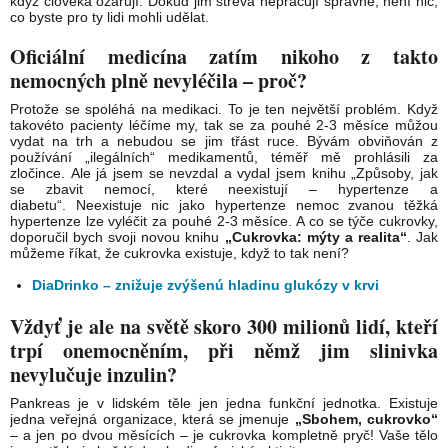
když člověka ozařují. Dokud jim střeva nepracují správně, není nic,
co byste pro ty lidi mohli udělat.
Oficiální medicína zatím nikoho z takto
nemocných plně nevyléčila – proč?
Protože se spoléhá na medikaci. To je ten největší problém. Když
takovéto pacienty léčíme my, tak se za pouhé 2-3 měsíce můžou
vydat na trh a nebudou se jim třást ruce. Bývám obviňován z
používání „ilegálních“ medikamentů, téměř mě prohlásili za
zločince. Ale já jsem se nevzdal a vydal jsem knihu „Způsoby, jak
se zbavit nemocí, které neexistují – hypertenze a
diabetu“. Neexistuje nic jako hypertenze nemoc zvanou těžká
hypertenze lze vyléčit za pouhé 2-3 měsíce. A co se týče cukrovky,
doporučil bych svoji novou knihu
„Cukrovka: mýty a realita“
. Jak
můžeme říkat, že cukrovka existuje, když to tak není?
DiaDrinko – znižuje
z
výšenú
hladinu glukózy v krvi
Vždyť je ale na světě skoro 300 milionů lidí, kteří
trpí onemocněním, při němž jim slinivka
nevylučuje inzulin?
Pankreas je v lidském těle jen jedna funkční jednotka. Existuje
jedna veřejná organizace, která se jmenuje
„Sbohem, cukrovko“
– a jen po dvou měsících – je cukrovka kompletně pryč! Vaše tělo