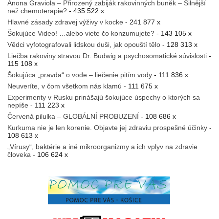
Anona Graviola – Přirozený zabiják rakovinných buněk – Silnější
než chemoterapie?
- 435 522 x
Hlavné zásady zdravej výživy v kocke
- 241 877 x
Šokujúce Video! …alebo viete čo konzumujete?
- 143 105 x
Vědci vyfotografovali lidskou duši, jak opouští tělo
- 128 313 x
Liečba rakoviny stravou Dr. Budwig a psychosomatické súvislosti
-
115 108 x
Šokujúca „pravda“ o vode – liečenie pitím vody
- 111 836 x
Neuveríte, v čom všetkom nás klamú
- 111 675 x
Experimenty v Rusku prinášajú šokujúce úspechy o ktorých sa
nepíše
- 111 223 x
Červená pilulka – GLOBÁLNÍ PROBUZENÍ
- 108 686 x
Kurkuma nie je len korenie. Objavte jej zdraviu prospešné účinky
-
108 613 x
„Vírusy“, baktérie a iné mikroorganizmy a ich vplyv na zdravie
človeka
- 106 624 x