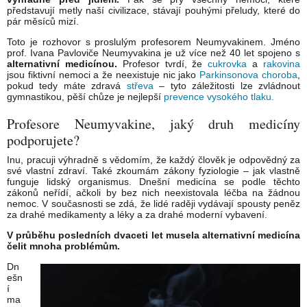
představují metly naší civilizace, stávají pouhými přeludy, které do
pár měsíců mizí.
Toto je rozhovor s proslulým profesorem Neumyvakinem. Jméno
prof. Ivana Pavloviče Neumyvakina je už více než 40 let spojeno s
alternativní medicínou.
Profesor tvrdí, že
cukrovka
a
rakovina
jsou fiktivní nemoci a že neexistuje nic jako
Parkinsonova choroba
,
pokud tedy máte zdravá
střeva
– tyto záležitosti lze zvládnout
gymnastikou, pěší chůze je nejlepší
prevence vysokého tlaku.
Profesore Neumyvakine, jaký druh medicíny
podporujete?
Inu, pracuji výhradně s vědomím, že každý člověk je odpovědný za
své vlastní zdraví. Také zkoumám zákony fyziologie – jak vlastně
funguje lidský organismus. Dnešní medicína se podle těchto
zákonů neřídí, ačkoli by bez nich neexistovala léčba na žádnou
nemoc. V současnosti se zdá, že lidé raději vydávají spousty peněz
za drahé medikamenty a léky a za drahé moderní vybavení.
V průběhu posledních dvaceti let musela alternativní medicína
čelit mnoha problémům.
Dn
ešn
í
ma