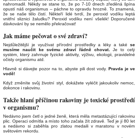
nahromadil. Někdy se stane to, že po 7-10 dnech zředěná špína
opustí náš organismus – páchne to opravdu hrozně. To znamená,
že se naše tělo čistí. Někteří lidé tvrdí, že peroxid vodíku leptá
vnitřní sliznici žaludku? Peroxid vodíku není všelék! Doporučené
dávkování by se nemělo překračovat!
Jak máme pečovat o své zdraví?
Nejdůležitější je využívat přírodní prostředky a léky a také
se
musíme naučit ke svému zdraví řádně chovat.
Je to celý
systém, který zahrnuje fyzické aktivity, výživu, ekologii, pravidelné
očisty organismu atd.
Hlavně si dávejte pozor na to, abyste pili dost vody.
Pravda je ve
vodě!
Když změníte svůj životní styl, dokážete vyléčit jakoukoliv nemoc,
dokonce i rakovinu.
Takže hlaní příčinou rakoviny je toxické prostředí
v organismu?
Nedávno jsem četl o jedné ženě, která měla metastázující rakovinu
plic. Operaci odmítla a místo toho začala žít zdravě. Teď je jí 80 let
a nedávno si zaběhla pro zlatou medaili v maratonu v novém
světovém rekordu.