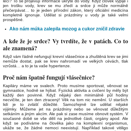
léčí? To se projevují informace ukryté do vody. Když člověk vypije i
jen trošku vody, krev se mu zředí a srdce ji může normálně
přečerpávat… to je jeden přírodní zákon, který oficiální medicína
kompletně ignoruje. Udělat si prázdniny u vody je také velmi
prospěšné.
Ako nám múka zalepila mozog a cukor zničil zdravie
A kde že je srdce? Vy tvrdíte, že v patách. Co to
ale znamená?
Když vám řádně nefungují krevní vlásečnice a zhuštěná krev se jimi
nemůže dostat, pak se krev nahromadí ve velkých cévách, tlak
vzrůstá… a to je ta vaše hypertenze.
Proč nám špatně fungují vlásečnice?
Kapiláry máme ve svalech. Proto musíme sportovat, věnovat se
gymnastice, hodně se hýbat. Fyzická aktivita a cvičení by měly být
každý den povinné. Když nějaký den minimálně půl hodiny
necvičíte, je ten den ztracený! Věk na tom nic nemění. U starších
lidí je to zvlášť důležité. Samozřejmě lze udělat nějaké
výjimky. Můžeme jet na prázdniny nebo se věnovat důležitým
setkáním a jiným akcím. Ale pak si zase musíme obnovit systém. V
současné době se vše dělí na jednotlivé části, orgány apod. Ale
když se podíváme na člověka jako na komplexní organismus,
ukáže se, že žádné nemoci neexistují. Například takové vitiligo