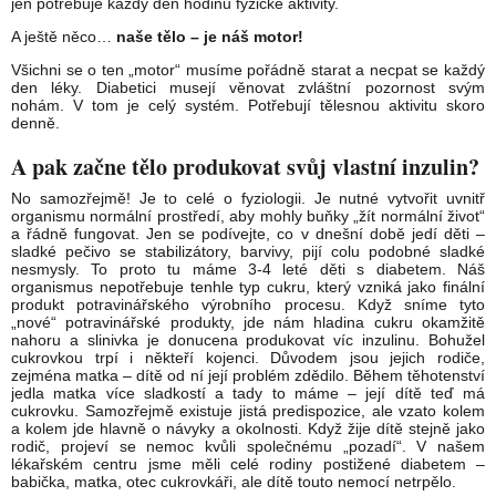
jen potřebuje každý den hodinu fyzické aktivity.
A ještě něco…
naše tělo – je náš motor!
Všichni se o ten „motor“ musíme pořádně starat a necpat se každý
den léky. Diabetici musejí věnovat zvláštní pozornost svým
nohám. V tom je celý systém. Potřebují tělesnou aktivitu skoro
denně.
A pak začne tělo produkovat svůj vlastní inzulin?
No samozřejmě! Je to celé o fyziologii. Je nutné vytvořit uvnitř
organismu normální prostředí, aby mohly buňky „žít normální život“
a řádně fungovat. Jen se podívejte, co v dnešní době jedí děti –
sladké pečivo se stabilizátory, barvivy, pijí colu podobné sladké
nesmysly. To proto tu máme 3-4 leté děti s diabetem. Náš
organismus nepotřebuje tenhle typ cukru, který vzniká jako finální
produkt potravinářského výrobního procesu. Když sníme tyto
„nové“ potravinářské produkty, jde nám hladina cukru okamžitě
nahoru a slinivka je donucena produkovat víc inzulinu. Bohužel
cukrovkou trpí i někteří kojenci. Důvodem jsou jejich rodiče,
zejména matka – dítě od ní její problém zdědilo. Během těhotenství
jedla matka více sladkostí a tady to máme – její dítě teď má
cukrovku. Samozřejmě existuje jistá predispozice, ale vzato kolem
a kolem jde hlavně o návyky a okolnosti. Když žije dítě stejně jako
rodič, projeví se nemoc kvůli společnému „pozadí“. V našem
lékařském centru jsme měli celé rodiny postižené diabetem –
babička, matka, otec cukrovkáři, ale dítě touto nemocí netrpělo.