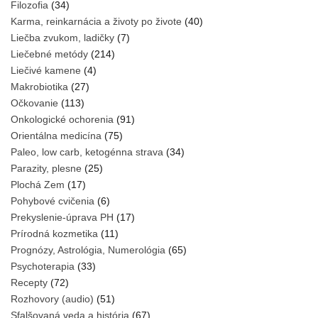
Filozofia
(34)
Karma, reinkarnácia a životy po živote
(40)
Liečba zvukom, ladičky
(7)
Liečebné metódy
(214)
Liečivé kamene
(4)
Makrobiotika
(27)
Očkovanie
(113)
Onkologické ochorenia
(91)
Orientálna medicína
(75)
Paleo, low carb, ketogénna strava
(34)
Parazity, plesne
(25)
Plochá Zem
(17)
Pohybové cvičenia
(6)
Prekyslenie-úprava PH
(17)
Prírodná kozmetika
(11)
Prognózy, Astrológia, Numerológia
(65)
Psychoterapia
(33)
Recepty
(72)
Rozhovory (audio)
(51)
Sfalšovaná veda a história
(67)