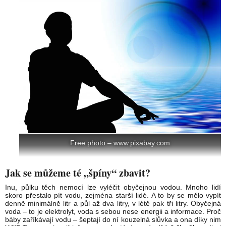
Free photo – www.pixabay.com
Jak se můžeme té „špíny“ zbavit?
Inu, půlku těch nemocí lze vyléčit obyčejnou vodou. Mnoho lidí
skoro přestalo pít vodu, zejména starší lidé. A to by se mělo vypít
denně minimálně litr a půl až dva litry, v létě pak tři litry. Obyčejná
voda – to je elektrolyt, voda s sebou nese energii a informace. Proč
báby zaříkávají vodu – šeptají do ní kouzelná slůvka a ona díky nim