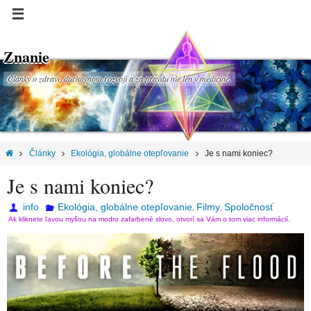
Znanie
Články o zdraví, duchovnom rozvoji a za pravdu nie len v medicíne.
Články
Ekológia, globálne otepľovanie
Je s nami koniec?
Je s nami koniec?
info
Ekológia, globálne otepľovanie
Filmy
Spoločnosť
,
,
Ak kliknete ľavou myšou na modro zafarbené slovo, otvorí sa Vám o tom viac informácií.