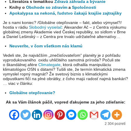
Literatúra s tematikou
Zdravá záhrada a bývanie
Knihy o
Obchode so zdravím
a
Spoločnosti
Apokalypsa sa nekoná, ľudstvo čakajú krajšie zajtrajšky
Je s nami koniec? /Globálne otepľovanie – fakt, alebo výmysel?/
hostia v rádiu
Slobodný vysielač
: Alexander Ač – z Centra výskumu
globálnej zmeny Akademie vied Českej republiky, so sídlom v Brne
a Daniel Lešinský – z Centra pre trvalo udržateľné alternatívy…
Neuveríte, v čom všetkom nás klamú
Vedeli ste, že najväčším „znečisťovateľom“ planéty je z pohľadu
vyprodukovaného oxidu uhličitého samotná príroda? Počuli ste
o škandálnej afére
Climategate
, ktorá odhalila manipuláciu
klimatológov OSN s dátami? Tušili ste, že termín klimatická zmena
vymyslel ropný magnát? Že svetový biznis s klimatickými
odpustkami fičí na plné obrátky, z čoho majú radosť najmä bankári?
… viac v článku:
Globálne otepľovanie?
Ak sa Vám článok páčil, vopred ďakujeme za jeho zdieľanie:
2 304 pozretí