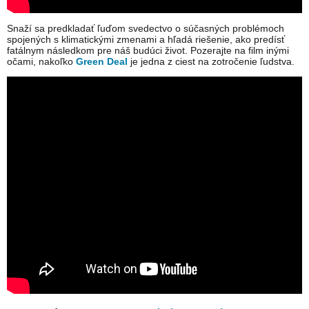
Snaží sa predkladať ľuďom svedectvo o súčasných problémoch
spojených s klimatickými zmenami a hľadá riešenie, ako predísť
fatálnym následkom pre náš budúci život. Pozerajte na film inými
očami, nakoľko
Green Deal
je jedna z ciest na zotročenie ľudstva.