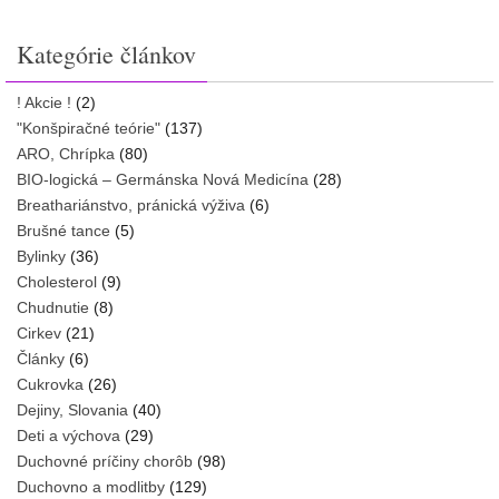
Kategórie článkov
! Akcie !
(2)
"Konšpiračné teórie"
(137)
ARO, Chrípka
(80)
BIO-logická – Germánska Nová Medicína
(28)
Breathariánstvo, pránická výživa
(6)
Brušné tance
(5)
Bylinky
(36)
Cholesterol
(9)
Chudnutie
(8)
Cirkev
(21)
Články
(6)
Cukrovka
(26)
Dejiny, Slovania
(40)
Deti a výchova
(29)
Duchovné príčiny chorôb
(98)
Duchovno a modlitby
(129)