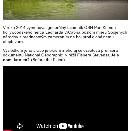
V roku 2014 vymenoval generálny tajomník OSN Pan Ki-mun
hollywoodskeho herca Leonarda DiCapria poslom mieru Spojených
národov s prednostným zameraním na boj proti globálnemu
otepľovaniu.
Výsledkom jeho práce je okrem iného aj celosvetová premiéra
dokumentu National Geographic v réžii Fishera Stevensa
Je s
nami koniec?
(Before the Flood)