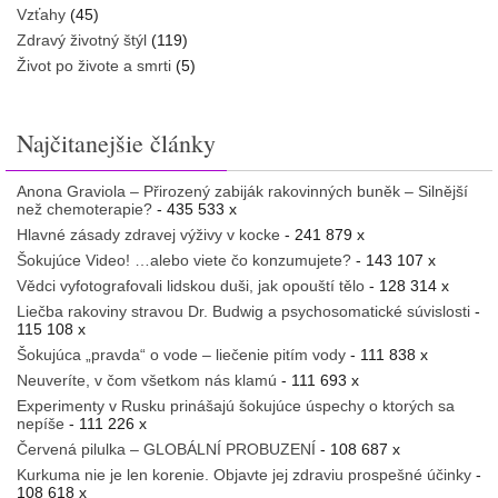
Vzťahy
(45)
Zdravý životný štýl
(119)
Život po živote a smrti
(5)
Najčitanejšie články
Anona Graviola – Přirozený zabiják rakovinných buněk – Silnější
než chemoterapie?
- 435 533 x
Hlavné zásady zdravej výživy v kocke
- 241 879 x
Šokujúce Video! …alebo viete čo konzumujete?
- 143 107 x
Vědci vyfotografovali lidskou duši, jak opouští tělo
- 128 314 x
Liečba rakoviny stravou Dr. Budwig a psychosomatické súvislosti
-
115 108 x
Šokujúca „pravda“ o vode – liečenie pitím vody
- 111 838 x
Neuveríte, v čom všetkom nás klamú
- 111 693 x
Experimenty v Rusku prinášajú šokujúce úspechy o ktorých sa
nepíše
- 111 226 x
Červená pilulka – GLOBÁLNÍ PROBUZENÍ
- 108 687 x
Kurkuma nie je len korenie. Objavte jej zdraviu prospešné účinky
-
108 618 x