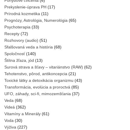
Pohybové cvičenia
(6)
Prekyslenie-úprava PH
(17)
Prírodná kozmetika
(11)
Prognózy, Astrológia, Numerológia
(65)
Psychoterapia
(33)
Recepty
(72)
Rozhovory (audio)
(51)
Sfalšovaná veda a história
(68)
Spoločnosť
(140)
Štítna žľaza, jód
(13)
Surová strava a šťavy – vitariánstvo (RAW)
(62)
Tehotenstvo, pôrod, antikoncepcia
(21)
Toxické látky a detoxikácia organizmu
(43)
Transformácia, evolúcia a proroctvá
(85)
UFO, záhady, sci-fi, mimozemšťania
(37)
Veda
(68)
Videá
(362)
Vitamíny a Minerály
(61)
Voda
(30)
Výživa
(227)