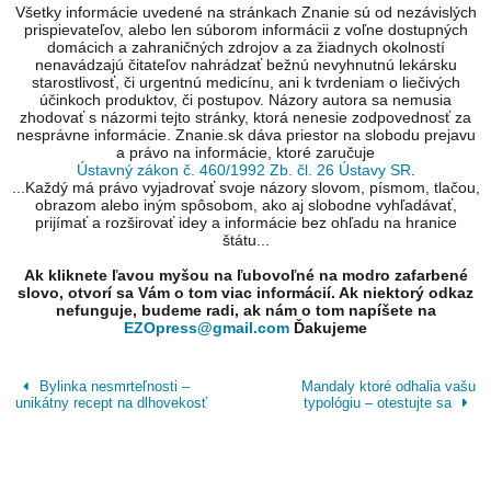
Všetky informácie uvedené na stránkach Znanie sú od nezávislých
prispievateľov, alebo len súborom informácii z voľne dostupných
domácich a zahraničných zdrojov a za žiadnych okolností
nenavádzajú čitateľov nahrádzať bežnú nevyhnutnú lekársku
starostlivosť, či urgentnú medicínu, ani k tvrdeniam o liečivých
účinkoch produktov, či postupov. Názory autora sa nemusia
zhodovať s názormi tejto stránky, ktorá nenesie zodpovednosť za
nesprávne informácie. Znanie.sk dáva priestor na slobodu prejavu
a právo na informácie, ktoré zaručuje
Ústavný zákon č. 460/1992 Zb. čl. 26 Ústavy SR
.
...Každý má právo vyjadrovať svoje názory slovom, písmom, tlačou,
obrazom alebo iným spôsobom, ako aj slobodne vyhľadávať,
prijímať a rozširovať idey a informácie bez ohľadu na hranice
štátu...
Ak kliknete ľavou myšou na ľubovoľné na modro zafarbené
slovo, otvorí sa Vám o tom viac informácií. Ak niektorý odkaz
nefunguje, budeme radi, ak nám o tom napíšete na
EZOpress@gmail.com
Ďakujeme
Bylinka nesmrteľnosti –
Mandaly ktoré odhalia vašu
unikátny recept na dlhovekosť
typológiu – otestujte sa