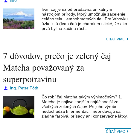
info
Ivan čaj je už od pradávna unikátnym
nástrojom prírody, ktorý umožňuje zacelenie
celého tela i jemnohmotných tiel. Pre Vrbovku
úzkolistú (Ivan čaj) je charakteristické, že ako
prvá bylina začína rásť…
ČÍTAŤ VIAC
7 dôvodov, prečo je zelený čaj
Matcha považovaný za
superpotravinu
Ing. Peter Tóth
Čo robí čaj Matcha takým výnimočným? 1.
Matcha je najkvalitnejší a najúčinnejší zo
všetkých zelených čajov. Pri jeho výrobe
nedochádza k fermentácii, nepridávajú sa
žiadne farbivá, prísady ani konzervačné látky.
…
ČÍTAŤ VIAC