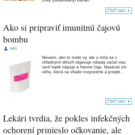
zrelý (bodkovaný) banán…
ČÍTAŤ VIAC
Ako si pripraviť imunitnú čajovú
bombu
info
Neviem, ako to máte vy, ale u mňa sa v
chladných dňoch objavuje nálada začať viac
variť teplé nápoje a hlavne čaje. Nasávať ich
vôňu, ktorá sa všade rozprestrie a prejde…
ČÍTAŤ VIAC
Lekári tvrdia, že pokles infekčných
ochorení prinieslo očkovanie, ale