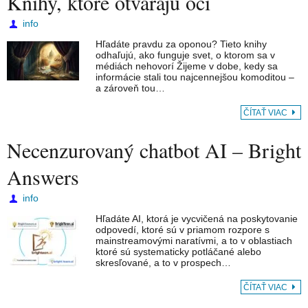
Knihy, ktoré otvárajú oči
info
Hľadáte pravdu za oponou? Tieto knihy
odhaľujú, ako funguje svet, o ktorom sa v
médiách nehovorí Žijeme v dobe, kedy sa
informácie stali tou najcennejšou komoditou –
a zároveň tou…
ČÍTAŤ VIAC
Necenzurovaný chatbot AI – Bright
Answers
info
Hľadáte AI, ktorá je vycvičená na poskytovanie
odpovedí, ktoré sú v priamom rozpore s
mainstreamovými naratívmi, a to v oblastiach
ktoré sú systematicky potláčané alebo
skresľované, a to v prospech…
ČÍTAŤ VIAC