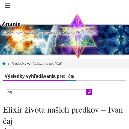
Znanie
Články o zdraví, duchovnom rozvoji a za pravdu nie len v medicíne.
Výsledky vyhľadávania pre "čaj"
Výsledky vyhľadávania pre:
čaj
Elixír života našich predkov – Ivan
čaj