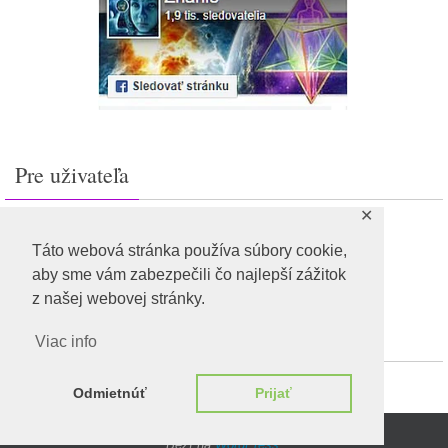
Pre uživateľa
✕
Prihlásiť sa
Feed záznamov
Táto webová stránka používa súbory cookie,
RSS feed komentárov
aby sme vám zabezpečili čo najlepší zážitok
WordPress.org
z našej webovej stránky.
Viac info
Odmietnúť
Prijať
Beží na
WordPress.