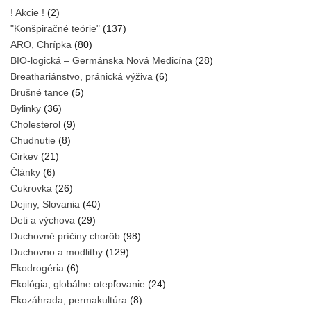
! Akcie !
(2)
"Konšpiračné teórie"
(137)
ARO, Chrípka
(80)
BIO-logická – Germánska Nová Medicína
(28)
Breathariánstvo, pránická výživa
(6)
Brušné tance
(5)
Bylinky
(36)
Cholesterol
(9)
Chudnutie
(8)
Cirkev
(21)
Články
(6)
Cukrovka
(26)
Dejiny, Slovania
(40)
Deti a výchova
(29)
Duchovné príčiny chorôb
(98)
Duchovno a modlitby
(129)
Ekodrogéria
(6)
Ekológia, globálne otepľovanie
(24)
Ekozáhrada, permakultúra
(8)