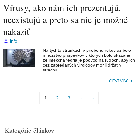
Vírusy, ako nám ich prezentujú,
neexistujú a preto sa nie je možné
nakaziť
info
Na týchto stránkach v priebehu rokov už bolo
množstvo príspevkov v ktorých bolo ukázané,
že infekčná teória je podvod na ľuďoch, aby ich
cez zapredaných virológov mohli držať v
strachu…
ČÍTAŤ VIAC
1
2
3
›
»
Kategórie článkov