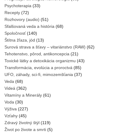
Psychoterapia
(33)
Recepty
(72)
Rozhovory (audio)
(51)
Sfalšovaná veda a história
(68)
Spoločnosť
(140)
Štítna žľaza, jód
(13)
Surová strava a šťavy – vitariánstvo (RAW)
(62)
Tehotenstvo, pôrod, antikoncepcia
(21)
Toxické látky a detoxikácia organizmu
(43)
Transformácia, evolúcia a proroctvá
(85)
UFO, záhady, sci-fi, mimozemšťania
(37)
Veda
(68)
Videá
(362)
Vitamíny a Minerály
(61)
Voda
(30)
Výživa
(227)
Vzťahy
(45)
Zdravý životný štýl
(119)
Život po živote a smrti
(5)