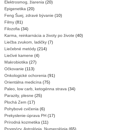
Elektrosmog, žiarenia
(20)
Epigenetika
(20)
Feng Šuej, zdravé bývanie
(10)
Filmy
(81)
Filozofia
(34)
Karma, reinkarnácia a životy po živote
(40)
Liečba zvukom, ladičky
(7)
Liečebné metódy
(214)
Liečivé kamene
(4)
Makrobiotika
(27)
Očkovanie
(113)
Onkologické ochorenia
(91)
Orientálna medicína
(75)
Paleo, low carb, ketogénna strava
(34)
Parazity, plesne
(25)
Plochá Zem
(17)
Pohybové cvičenia
(6)
Prekyslenie-úprava PH
(17)
Prírodná kozmetika
(11)
Prognózy, Astrológia, Numerológia
(65)