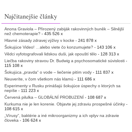
Najčitanejšie články
Anona Graviola – Přirozený zabiják rakovinných buněk – Silnější
než chemoterapie?
- 435 526 x
Hlavné zásady zdravej výživy v kocke
- 241 878 x
Šokujúce Video! …alebo viete čo konzumujete?
- 143 106 x
Vědci vyfotografovali lidskou duši, jak opouští tělo
- 128 313 x
Liečba rakoviny stravou Dr. Budwig a psychosomatické súvislosti
-
115 108 x
Šokujúca „pravda“ o vode – liečenie pitím vody
- 111 837 x
Neuveríte, v čom všetkom nás klamú
- 111 686 x
Experimenty v Rusku prinášajú šokujúce úspechy o ktorých sa
nepíše
- 111 223 x
Červená pilulka – GLOBÁLNÍ PROBUZENÍ
- 108 687 x
Kurkuma nie je len korenie. Objavte jej zdraviu prospešné účinky
-
108 615 x
„Vírusy“, baktérie a iné mikroorganizmy a ich vplyv na zdravie
človeka
- 106 624 x