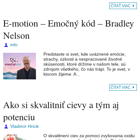
ČÍTAŤ VIAC
E-motion – Emočný kód – Bradley
Nelson
info
Predstavte si svet, kde uväznené emócie,
strachy, úzkosti a nespracované životné
skúsenosti, ktoré držíme v našom tele, sú
zdrojom všetkého, čo nás trápi. To je svet, v
ktorom žijeme. A…
ČÍTAŤ VIAC
Ako si skvalitniť cievy a tým aj
potenciu
Vladimír Hricik
O skvalitnení ciev za pomoci zvyšovania oxidu