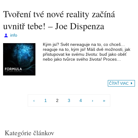
Tvoření tvé nové reality začíná
uvnitř tebe! – Joe Dispenza
info
Kým jsi? Svět nereaguje na to, co chceš…
reaguje na to, kým jsi! Máš dvě možnosti, jak
přistupovat ke svému životu: buď jako oběť
nebo jako tvůrce svého života! Proces…
ČÍTAŤ VIAC
‹
1
2
3
4
›
»
Kategórie článkov