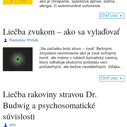
ako je chrápanie, spánková apnoe, astma,
alergia, či autoimunitné ochorenie.…
ČÍTAŤ VIAC
Liečba zvukom – ako sa vylaďovať
Rastislav Hriňák
„Na začiatku bolo slovo – zvuk“ Bežnými
zmyslami nevnímame ako je zvuk schopný
tvoriť, ale máme v rukách kymatický nástroj,
ktorý odhaľuje skutočnú podstatu vecí
počuteľných, ale bežne neviditeľných. Vďaka…
ČÍTAŤ VIAC
Liečba rakoviny stravou Dr.
Budwig a psychosomatické
súvislosti
info