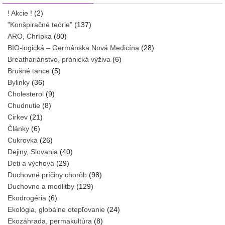
! Akcie !
(2)
"Konšpiračné teórie"
(137)
ARO, Chrípka
(80)
BIO-logická – Germánska Nová Medicína
(28)
Breathariánstvo, pránická výživa
(6)
Brušné tance
(5)
Bylinky
(36)
Cholesterol
(9)
Chudnutie
(8)
Cirkev
(21)
Články
(6)
Cukrovka
(26)
Dejiny, Slovania
(40)
Deti a výchova
(29)
Duchovné príčiny chorôb
(98)
Duchovno a modlitby
(129)
Ekodrogéria
(6)
Ekológia, globálne otepľovanie
(24)
Ekozáhrada, permakultúra
(8)