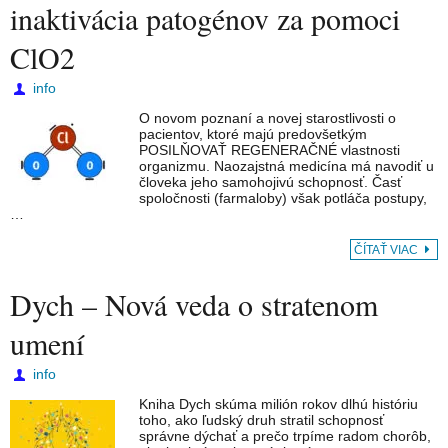
inaktivácia patogénov za pomoci
ClO2
info
O novom poznaní a novej starostlivosti o
pacientov, ktoré majú predovšetkým
POSILŇOVAŤ REGENERAČNÉ vlastnosti
organizmu. Naozajstná medicína má navodiť u
človeka jeho samohojivú schopnosť. Časť
spoločnosti (farmaloby) však potláča postupy,
…
ČÍTAŤ VIAC
Dych – Nová veda o stratenom
umení
info
Kniha Dych skúma milión rokov dlhú históriu
toho, ako ľudský druh stratil schopnosť
správne dýchať a prečo trpíme radom chorôb,