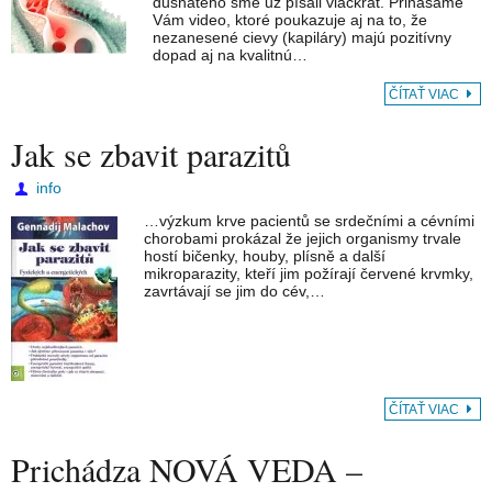
dusnatého sme už písali viackrát. Prinášame
Vám video, ktoré poukazuje aj na to, že
nezanesené cievy (kapiláry) majú pozitívny
dopad aj na kvalitnú…
ČÍTAŤ VIAC
Jak se zbavit parazitů
info
…výzkum krve pacientů se srdečními a cévními
chorobami prokázal že jejich organismy trvale
hostí bičenky, houby, plísně a další
mikroparazity, kteří jim požírají červené krvmky,
zavrtávají se jim do cév,…
ČÍTAŤ VIAC
Prichádza NOVÁ VEDA –