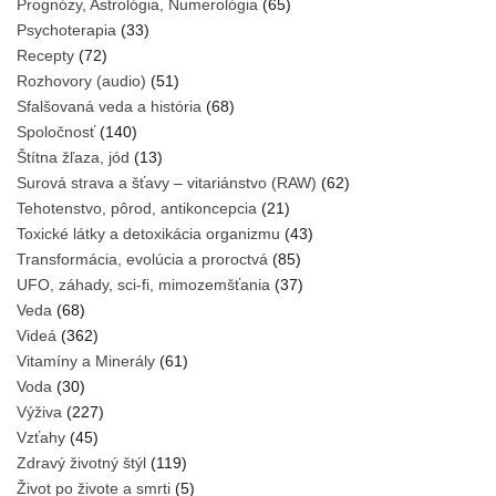
Prognózy, Astrológia, Numerológia
(65)
Psychoterapia
(33)
Recepty
(72)
Rozhovory (audio)
(51)
Sfalšovaná veda a história
(68)
Spoločnosť
(140)
Štítna žľaza, jód
(13)
Surová strava a šťavy – vitariánstvo (RAW)
(62)
Tehotenstvo, pôrod, antikoncepcia
(21)
Toxické látky a detoxikácia organizmu
(43)
Transformácia, evolúcia a proroctvá
(85)
UFO, záhady, sci-fi, mimozemšťania
(37)
Veda
(68)
Videá
(362)
Vitamíny a Minerály
(61)
Voda
(30)
Výživa
(227)
Vzťahy
(45)
Zdravý životný štýl
(119)
Život po živote a smrti
(5)