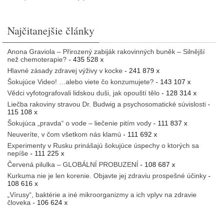
Najčitanejšie články
Anona Graviola – Přirozený zabiják rakovinných buněk – Silnější
než chemoterapie?
- 435 528 x
Hlavné zásady zdravej výživy v kocke
- 241 879 x
Šokujúce Video! …alebo viete čo konzumujete?
- 143 107 x
Vědci vyfotografovali lidskou duši, jak opouští tělo
- 128 314 x
Liečba rakoviny stravou Dr. Budwig a psychosomatické súvislosti
-
115 108 x
Šokujúca „pravda“ o vode – liečenie pitím vody
- 111 837 x
Neuveríte, v čom všetkom nás klamú
- 111 692 x
Experimenty v Rusku prinášajú šokujúce úspechy o ktorých sa
nepíše
- 111 225 x
Červená pilulka – GLOBÁLNÍ PROBUZENÍ
- 108 687 x
Kurkuma nie je len korenie. Objavte jej zdraviu prospešné účinky
-
108 616 x
„Vírusy“, baktérie a iné mikroorganizmy a ich vplyv na zdravie
človeka
- 106 624 x