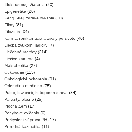
Elektrosmog, žiarenia
(20)
Epigenetika
(20)
Feng Šuej, zdravé bývanie
(10)
Filmy
(81)
Filozofia
(34)
Karma, reinkarnácia a životy po živote
(40)
Liečba zvukom, ladičky
(7)
Liečebné metódy
(214)
Liečivé kamene
(4)
Makrobiotika
(27)
Očkovanie
(113)
Onkologické ochorenia
(91)
Orientálna medicína
(75)
Paleo, low carb, ketogénna strava
(34)
Parazity, plesne
(25)
Plochá Zem
(17)
Pohybové cvičenia
(6)
Prekyslenie-úprava PH
(17)
Prírodná kozmetika
(11)