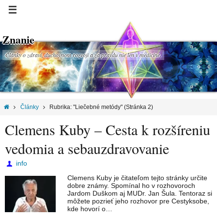
Znanie
Články o zdraví, duchovnom rozvoji a za pravdu nie len v medicíne.
Články
Rubrika: "Liečebné metódy"
(Stránka 2)
Clemens Kuby – Cesta k rozšíreniu
vedomia a sebauzdravovanie
info
Clemens Kuby je čitateľom tejto stránky určite
dobre známy. Spomínal ho v rozhovoroch
Jardom Duškom aj MUDr. Jan Šula. Tentoraz si
môžete pozrieť jeho rozhovor pre Cestyksobe,
kde hovorí o…