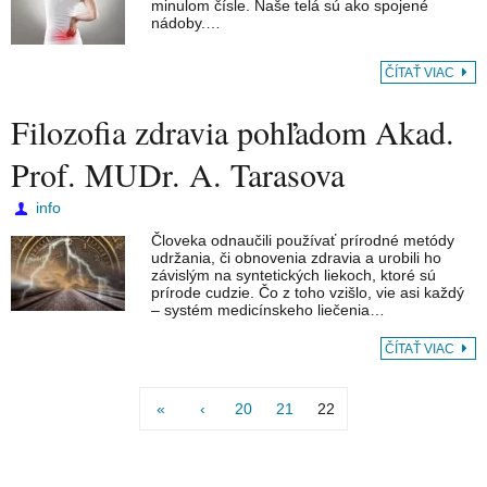
minulom čísle. Naše telá sú ako spojené
nádoby.…
ČÍTAŤ VIAC
Filozofia zdravia pohľadom Akad.
Prof. MUDr. A. Tarasova
info
Človeka odnaučili používať prírodné metódy
udržania, či obnovenia zdravia a urobili ho
závislým na syntetických liekoch, ktoré sú
prírode cudzie. Čo z toho vzišlo, vie asi každý
– systém medicínskeho liečenia…
ČÍTAŤ VIAC
«
‹
20
21
22