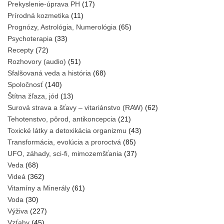
Prekyslenie-úprava PH
(17)
Prírodná kozmetika
(11)
Prognózy, Astrológia, Numerológia
(65)
Psychoterapia
(33)
Recepty
(72)
Rozhovory (audio)
(51)
Sfalšovaná veda a história
(68)
Spoločnosť
(140)
Štítna žľaza, jód
(13)
Surová strava a šťavy – vitariánstvo (RAW)
(62)
Tehotenstvo, pôrod, antikoncepcia
(21)
Toxické látky a detoxikácia organizmu
(43)
Transformácia, evolúcia a proroctvá
(85)
UFO, záhady, sci-fi, mimozemšťania
(37)
Veda
(68)
Videá
(362)
Vitamíny a Minerály
(61)
Voda
(30)
Výživa
(227)
Vzťahy
(45)