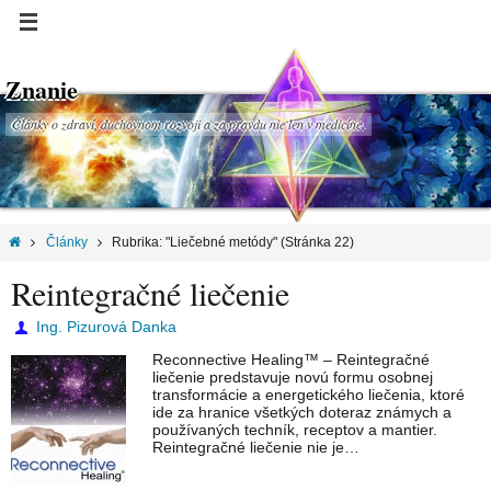
Znanie
Články o zdraví, duchovnom rozvoji a za pravdu nie len v medicíne.
Články
Rubrika: "Liečebné metódy"
(Stránka 22)
Reintegračné liečenie
Ing. Pizurová Danka
Reconnective Healing™ – Reintegračné
liečenie predstavuje novú formu osobnej
transformácie a energetického liečenia, ktoré
ide za hranice všetkých doteraz známych a
používaných techník, receptov a mantier.
Reintegračné liečenie nie je…