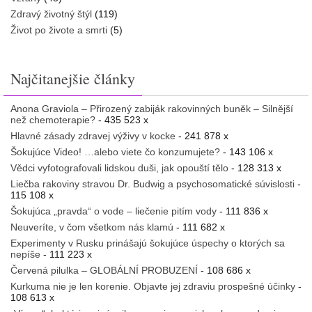
Zdravý životný štýl
(119)
Život po živote a smrti
(5)
Najčitanejšie články
Anona Graviola – Přirozený zabiják rakovinných buněk – Silnější
než chemoterapie?
- 435 523 x
Hlavné zásady zdravej výživy v kocke
- 241 878 x
Šokujúce Video! …alebo viete čo konzumujete?
- 143 106 x
Vědci vyfotografovali lidskou duši, jak opouští tělo
- 128 313 x
Liečba rakoviny stravou Dr. Budwig a psychosomatické súvislosti
-
115 108 x
Šokujúca „pravda“ o vode – liečenie pitím vody
- 111 836 x
Neuveríte, v čom všetkom nás klamú
- 111 682 x
Experimenty v Rusku prinášajú šokujúce úspechy o ktorých sa
nepíše
- 111 223 x
Červená pilulka – GLOBÁLNÍ PROBUZENÍ
- 108 686 x
Kurkuma nie je len korenie. Objavte jej zdraviu prospešné účinky
-
108 613 x