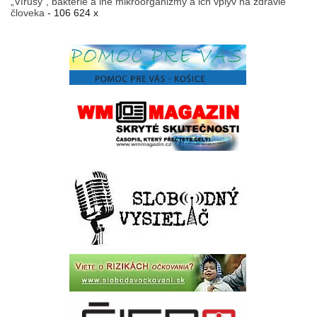
„Vírusy“, baktérie a iné mikroorganizmy a ich vplyv na zdravie
človeka
- 106 624 x