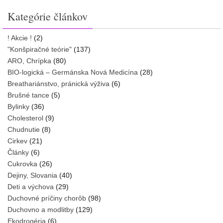
Kategórie článkov
! Akcie !
(2)
"Konšpiračné teórie"
(137)
ARO, Chrípka
(80)
BIO-logická – Germánska Nová Medicína
(28)
Breathariánstvo, pránická výživa
(6)
Brušné tance
(5)
Bylinky
(36)
Cholesterol
(9)
Chudnutie
(8)
Cirkev
(21)
Články
(6)
Cukrovka
(26)
Dejiny, Slovania
(40)
Deti a výchova
(29)
Duchovné príčiny chorôb
(98)
Duchovno a modlitby
(129)
Ekodrogéria
(6)