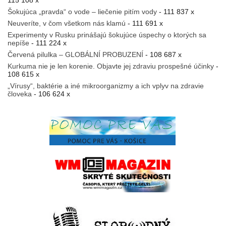
115 108 x
Šokujúca „pravda“ o vode – liečenie pitím vody
- 111 837 x
Neuveríte, v čom všetkom nás klamú
- 111 691 x
Experimenty v Rusku prinášajú šokujúce úspechy o ktorých sa
nepíše
- 111 224 x
Červená pilulka – GLOBÁLNÍ PROBUZENÍ
- 108 687 x
Kurkuma nie je len korenie. Objavte jej zdraviu prospešné účinky
-
108 615 x
„Vírusy“, baktérie a iné mikroorganizmy a ich vplyv na zdravie
človeka
- 106 624 x