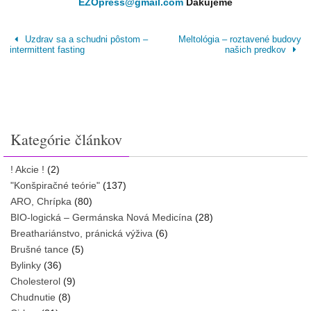
EZOpress@gmail.com
Ďakujeme
Uzdrav sa a schudni pôstom –
Meltológia – roztavené budovy
intermittent fasting
našich predkov
Kategórie článkov
! Akcie !
(2)
"Konšpiračné teórie"
(137)
ARO, Chrípka
(80)
BIO-logická – Germánska Nová Medicína
(28)
Breathariánstvo, pránická výživa
(6)
Brušné tance
(5)
Bylinky
(36)
Cholesterol
(9)
Chudnutie
(8)