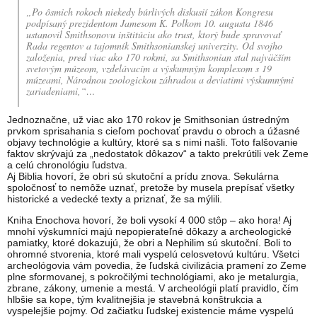
„Po ôsmich rokoch niekedy búrlivých diskusií zákon Kongresu
podpísaný prezidentom Jamesom K. Polkom 10. augusta 1846
ustanovil Smithsonovu inštitúciu ako trust, ktorý bude spravovať
Rada regentov a tajomník Smithsonianskej univerzity. Od svojho
založenia, pred viac ako 170 rokmi, sa Smithsonian stal najväčším
svetovým múzeom, vzdelávacím a výskumným komplexom s 19
múzeami, Národnou zoologickou záhradou a deviatimi výskumnými
zariadeniami,“…
Jednoznačne, už viac ako 170 rokov je Smithsonian ústredným
prvkom sprisahania s cieľom pochovať pravdu o obroch a úžasné
objavy technológie a kultúry, ktoré sa s nimi našli. Toto falšovanie
faktov skrývajú za „nedostatok dôkazov“ a takto prekrútili vek Zeme
a celú chronológiu ľudstva.
Aj Biblia hovorí, že obri sú skutoční a prídu znova. Sekulárna
spoločnosť to nemôže uznať, pretože by musela prepísať všetky
historické a vedecké texty a priznať, že sa mýlili.
Kniha Enochova hovorí, že boli vysokí 4 000 stôp – ako hora! Aj
mnohí výskumníci majú nepopierateľné dôkazy a archeologické
pamiatky, ktoré dokazujú, že obri a Nephilim sú skutoční. Boli to
ohromné stvorenia, ktoré mali vyspelú celosvetovú kultúru. Všetci
archeológovia vám povedia, že ľudská civilizácia pramení zo Zeme
plne sformovanej, s pokročilými technológiami, ako je metalurgia,
zbrane, zákony, umenie a mestá. V archeológii platí pravidlo, čím
hlbšie sa kope, tým kvalitnejšia je stavebná konštrukcia a
vyspelejšie pojmy. Od začiatku ľudskej existencie máme vyspelú