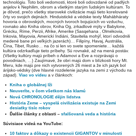
technológiu. Toto boli vedomosti, ktoré boli odovzdané od padlých
anjelov k Nephilim, obrom a všetkým starým ľudským kultúram. To
je dôvod, prečo všetky staroveké civilizácie majú tieto korelované
črty vo svojich dejinách. Hinduistické a védske texty Mahábháraty
hovoria o obrovských, mocných tvoroch bojujúcich vo vzduchu,
rovnako ako Kniha obrov, Kniha Og, zrkadlové mýty v Babylone,
Grécku, Ríme, Perzii, Afrike, Amerike (Sasqehana , Olmékovia,
Inkovia, Mayovia, Americkí Indiáni, Stavitelia mohýľ, ktorí odvodnili
medené bane pri veľkých jazerách)… Filipíny, Havaj, Austrália,
Čína, Tibet, Rusko… na čo si len vo svete spomeniete… každá
kultúra odzrkadľuje tieto príbehy. Sú rovnaké, až na mená postáv.
(Všetky kultúry majú príbeh o Adamovi a Eve a rozprávajú o
povodniach, …) Zaujímavé, že obri majú dom v blízkosti hory Mt.
Meru, kde majú pre nich vytvorených 26 miest a že ich jazyk bol
árijsko-védsky (dve hlavné rozdelenie jazyka na zemi z východu na
západ).
Viac vo videu
a v článkoch:
Kniha o globálnej lži
Neuveríte, v čom všetkom nás klamú
Nová CHRONOLOGIE dějin lidstva
História Zeme – vyspelá civilizácia existuje na Zemi
desiatky tisíc rokov
Ďalšie články z oblasti –
sfalšovaná veda a história
Súvisiace videá na YouTube:
10 faktov a dôkazy o existencii GIGANTOV v minulosti