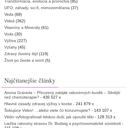
Transformácia, evolúcia a proroctvá
(85)
UFO, záhady, sci-fi, mimozemšťania
(37)
Veda
(68)
Videá
(362)
Vitamíny a Minerály
(61)
Voda
(30)
Výživa
(227)
Vzťahy
(45)
Zdravý životný štýl
(119)
Život po živote a smrti
(5)
Najčitanejšie články
Anona Graviola – Přirozený zabiják rakovinných buněk – Silnější
než chemoterapie?
- 435 527 x
Hlavné zásady zdravej výživy v kocke
- 241 879 x
Šokujúce Video! …alebo viete čo konzumujete?
- 143 107 x
Vědci vyfotografovali lidskou duši, jak opouští tělo
- 128 313 x
Liečba rakoviny stravou Dr. Budwig a psychosomatické súvislosti
-