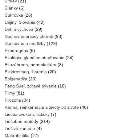
Cirkev
(21)
Články
(6)
Cukrovka
(26)
Dejiny, Slovania
(40)
Deti a výchova
(29)
Duchovné príčiny chorôb
(98)
Duchovno a modlitby
(129)
Ekodrogéria
(6)
Ekológia, globálne otepľovanie
(24)
Ekozáhrada, permakultúra
(8)
Elektrosmog, žiarenia
(20)
Epigenetika
(20)
Feng Šuej, zdravé bývanie
(10)
Filmy
(81)
Filozofia
(34)
Karma, reinkarnácia a životy po živote
(40)
Liečba zvukom, ladičky
(7)
Liečebné metódy
(214)
Liečivé kamene
(4)
Makrobiotika
(27)