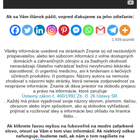
Ak sa Vám článok páčil, vopred ďakujeme za jeho zdieľanie:
1 939 pozretí
Všetky informácie uvedené na stránkach Znanie sú od nezávislých
prispievateľov, alebo len súborom informácii z voľne dostupných
domácich a zahraničných zdrojov a za žiadnych okolností
nenavádzajú čitateľov nahrádzať bežnú nevyhnutnú lekársku
starostlivosť, či urgentnú medicínu, ani k tvrdeniam o liečivých
účinkoch produktov, či postupov. Názory autora sa nemusia
zhodovať s názormi tejto stránky, ktorá nenesie zodpovednosť za
nesprávne informácie. Znanie.sk dáva priestor na slobodu prejavu
a právo na informácie, ktoré zaručuje
Ústavný zákon č. 460/1992 Zb. čl. 26 Ústavy SR
.
...Každý má právo vyjadrovať svoje názory slovom, písmom, tlačou,
obrazom alebo iným spôsobom, ako aj slobodne vyhľadávať,
prijímať a rozširovať idey a informácie bez ohľadu na hranice
štátu...
Ak kliknete ľavou myšou na ľubovoľné na modro zafarbené
slovo, otvorí sa Vám o tom viac informácií. Ak niektorý odkaz
nefunguje, budeme radi, ak nám o tom napíšete na