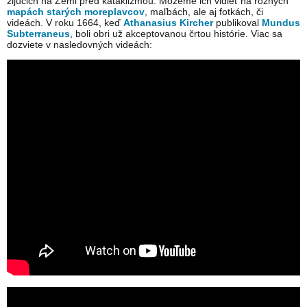
žijúcich na Zemi pred kataklizmou. Môžeme ich vidieť na rôznych
mapách starých moreplavcov
, maľbách, ale aj fotkách, či
videách. V roku 1664, keď
Athanasius Kircher
publikoval
Mundus
Subterraneus
, boli obri už akceptovanou črtou histórie. Viac sa
dozviete v nasledovných videách: