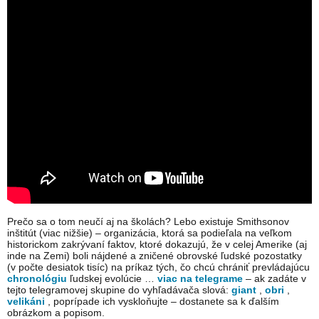
Prečo sa o tom neučí aj na školách? Lebo existuje Smithsonov
inštitút (viac nižšie) – organizácia, ktorá sa podieľala na veľkom
historickom zakrývaní faktov, ktoré dokazujú, že v celej Amerike (aj
inde na Zemi) boli nájdené a zničené obrovské ľudské pozostatky
(v počte desiatok tisíc) na príkaz tých, čo chcú chrániť prevládajúcu
chronológiu
ľudskej evolúcie …
viac na telegrame
– ak zadáte v
tejto telegramovej skupine do vyhľadávača slová:
giant
,
obri
,
velikáni
, poprípade ich vyskloňujte – dostanete sa k ďalším
obrázkom a popisom.