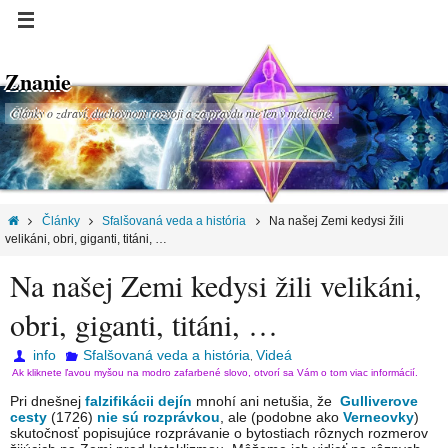
Znanie
Články o zdraví, duchovnom rozvoji a za pravdu nie len v medicíne.
Články
Sfalšovaná veda a história
Na našej Zemi kedysi žili
velikáni, obri, giganti, titáni, …
Na našej Zemi kedysi žili velikáni,
obri, giganti, titáni, …
info
Sfalšovaná veda a história
Videá
,
Ak kliknete ľavou myšou na modro zafarbené slovo, otvorí sa Vám o tom viac informácií.
Pri dnešnej
falzifikácii dejín
mnohí ani netušia, že
Gulliverove
cesty
(1726)
nie sú rozprávkou
, ale (podobne ako
Verneovky
)
skutočnosť popisujúce rozprávanie o bytostiach rôznych rozmerov