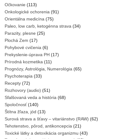
Očkovanie
(113)
Onkologické ochorenia
(91)
Orientálna medicína
(75)
Paleo, low carb, ketogénna strava
(34)
Parazity, plesne
(25)
Plochá Zem
(17)
Pohybové cvičenia
(6)
Prekyslenie-úprava PH
(17)
Prírodná kozmetika
(11)
Prognózy, Astrológia, Numerológia
(65)
Psychoterapia
(33)
Recepty
(72)
Rozhovory (audio)
(51)
Sfalšovaná veda a história
(68)
Spoločnosť
(140)
Štítna žľaza, jód
(13)
Surová strava a šťavy – vitariánstvo (RAW)
(62)
Tehotenstvo, pôrod, antikoncepcia
(21)
Toxické látky a detoxikácia organizmu
(43)