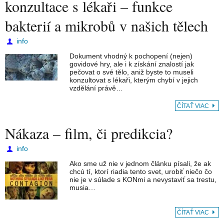
konzultace s lékaři – funkce
bakterií a mikrobů v našich tělech
info
Dokument vhodný k pochopení (nejen)
govidové hry, ale i k získání znalostí jak
pečovat o své tělo, aniž byste to museli
konzultovat s lékaři, kterým chybí v jejich
vzdělání právě…
ČÍTAŤ VIAC
Nákaza – film, či predikcia?
info
Ako sme už nie v jednom článku písali, že ak
chcú tí, ktorí riadia tento svet, urobiť niečo čo
nie je v súlade s KONmi a nevystaviť sa trestu,
musia…
ČÍTAŤ VIAC