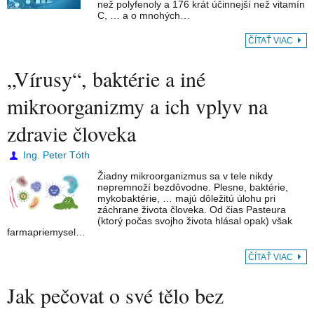
než polyfenoly a 176 krát účinnejší než vitamín
C, … a o mnohých…
ČÍTAŤ VIAC
„Vírusy“, baktérie a iné
mikroorganizmy a ich vplyv na
zdravie človeka
Ing. Peter Tóth
Žiadny mikroorganizmus sa v tele nikdy
nepremnoží bezdôvodne. Plesne, baktérie,
mykobaktérie, … majú dôležitú úlohu pri
záchrane života človeka. Od čias Pasteura
(ktorý počas svojho života hlásal opak) však
farmapriemysel…
ČÍTAŤ VIAC
Jak pečovat o své tělo bez