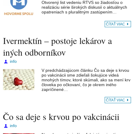
Otvorený list vedeniu RTVS so žiadosťou o
realizáciu série širokých diskusií o aktuálnych
opatreniach s pluralitným zastúpením…
ČÍTAŤ VIAC
Ivermektín – postoje lekárov a
iných odborníkov
info
V predchádzajúcom článku Čo sa deje s krvou
po vakcinácii sme zdieľali šokujúce videá
mnohých tímov, ktoré skúmali, ako sa mení krv
človeka po očkovaní, čo je okrem iného
zapríčinené…
ČÍTAŤ VIAC
Čo sa deje s krvou po vakcinácii
info