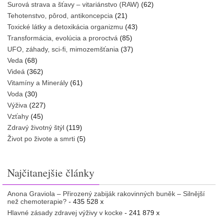
Surová strava a šťavy – vitariánstvo (RAW)
(62)
Tehotenstvo, pôrod, antikoncepcia
(21)
Toxické látky a detoxikácia organizmu
(43)
Transformácia, evolúcia a proroctvá
(85)
UFO, záhady, sci-fi, mimozemšťania
(37)
Veda
(68)
Videá
(362)
Vitamíny a Minerály
(61)
Voda
(30)
Výživa
(227)
Vzťahy
(45)
Zdravý životný štýl
(119)
Život po živote a smrti
(5)
Najčitanejšie články
Anona Graviola – Přirozený zabiják rakovinných buněk – Silnější
než chemoterapie?
- 435 528 x
Hlavné zásady zdravej výživy v kocke
- 241 879 x