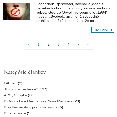
Legendární spisovatel, novinář a jeden z
největších obránců svobody slova a svobody
vůbec, George Orwell, ve svém díle „1984“
napsal: „Svoboda znamená svobodně
prohlásit, že 2+2 jsou 4. Jestliže toto…
ČÍTAŤ VIAC
‹
1
2
3
4
›
»
Kategórie článkov
! Akcie !
(2)
"Konšpiračné teórie"
(137)
ARO, Chrípka
(80)
BIO-logická – Germánska Nová Medicína
(28)
Breathariánstvo, pránická výživa
(6)
Brušné tance
(5)