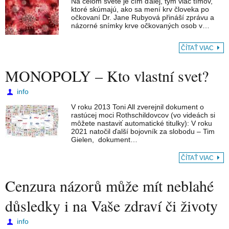
Na celom svete je čím ďalej, tým viac tímov,
ktoré skúmajú, ako sa mení krv človeka po
očkovaní Dr. Jane Rubyová přináší zprávu a
názorné snímky krve očkovaných osob v…
ČÍTAŤ VIAC
MONOPOLY – Kto vlastní svet?
info
V roku 2013 Toni All zverejnil dokument o
rastúcej moci Rothschildovcov (vo videách si
môžete nastaviť automatické titulky): V roku
2021 natočil ďalší bojovník za slobodu – Tim
Gielen, dokument…
ČÍTAŤ VIAC
Cenzura názorů může mít neblahé
důsledky i na Vaše zdraví či životy
info