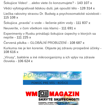
Šokujúce Video! …alebo viete čo konzumujete?
- 143 107 x
Vědci vyfotografovali lidskou duši, jak opouští tělo
- 128 314 x
Liečba rakoviny stravou Dr. Budwig a psychosomatické súvislosti
-
115 108 x
Šokujúca „pravda“ o vode – liečenie pitím vody
- 111 837 x
Neuveríte, v čom všetkom nás klamú
- 111 691 x
Experimenty v Rusku prinášajú šokujúce úspechy o ktorých sa
nepíše
- 111 225 x
Červená pilulka – GLOBÁLNÍ PROBUZENÍ
- 108 687 x
Kurkuma nie je len korenie. Objavte jej zdraviu prospešné účinky
-
108 616 x
„Vírusy“, baktérie a iné mikroorganizmy a ich vplyv na zdravie
človeka
- 106 624 x