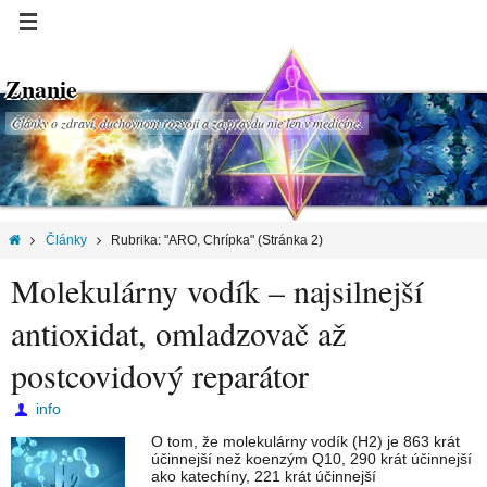
Znanie
Články o zdraví, duchovnom rozvoji a za pravdu nie len v medicíne.
Články
Rubrika: "ARO, Chrípka"
(Stránka 2)
Molekulárny vodík – najsilnejší
antioxidat, omladzovač až
postcovidový reparátor
info
O tom, že molekulárny vodík (H2) je 863 krát
účinnejší než koenzým Q10, 290 krát účinnejší
ako katechíny, 221 krát účinnejší