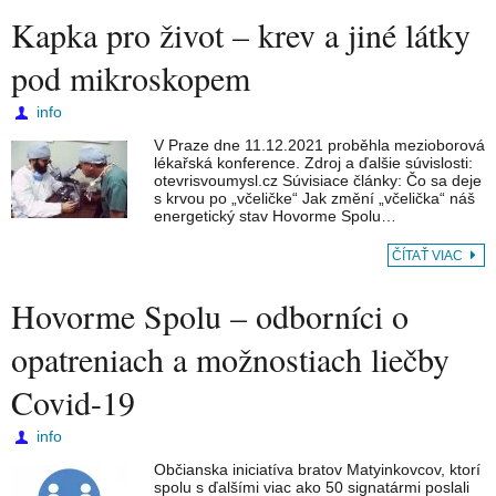
Kapka pro život – krev a jiné látky
pod mikroskopem
info
V Praze dne 11.12.2021 proběhla mezioborová
lékařská konference. Zdroj a ďalšie súvislosti:
otevrisvoumysl.cz Súvisiace články: Čo sa deje
s krvou po „včeličke“ Jak změní „včelička“ náš
energetický stav Hovorme Spolu…
ČÍTAŤ VIAC
Hovorme Spolu – odborníci o
opatreniach a možnostiach liečby
Covid-19
info
Občianska iniciatíva bratov Matyinkovcov, ktorí
spolu s ďalšími viac ako 50 signatármi poslali