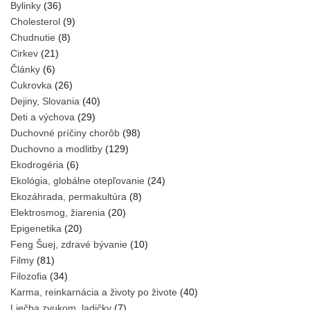
Bylinky
(36)
Cholesterol
(9)
Chudnutie
(8)
Cirkev
(21)
Články
(6)
Cukrovka
(26)
Dejiny, Slovania
(40)
Deti a výchova
(29)
Duchovné príčiny chorôb
(98)
Duchovno a modlitby
(129)
Ekodrogéria
(6)
Ekológia, globálne otepľovanie
(24)
Ekozáhrada, permakultúra
(8)
Elektrosmog, žiarenia
(20)
Epigenetika
(20)
Feng Šuej, zdravé bývanie
(10)
Filmy
(81)
Filozofia
(34)
Karma, reinkarnácia a životy po živote
(40)
Liečba zvukom, ladičky
(7)