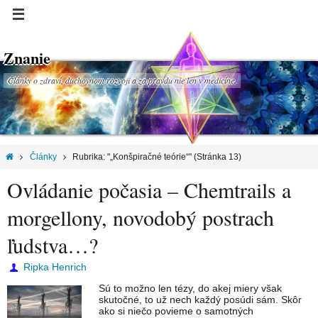
Znanie
Články o zdraví, duchovnom rozvoji a za pravdu nie len v medicíne.
Články
Rubrika: "„Konšpiračné teórie“"
(Stránka 13)
Ovládanie počasia – Chemtrails a
morgellony, novodobý postrach
ľudstva…?
Ripka Henrich
Sú to možno len tézy, do akej miery však
skutočné, to už nech každý posúdi sám. Skôr
ako si niečo povieme o samotných