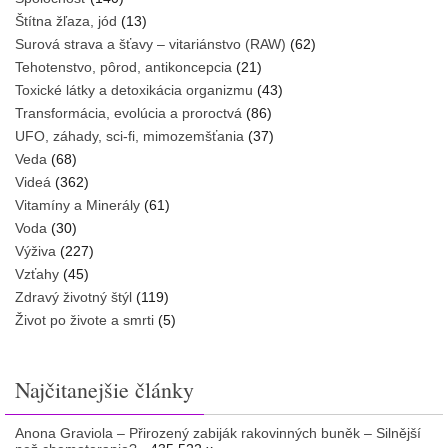
Štítna žľaza, jód
(13)
Surová strava a šťavy – vitariánstvo (RAW)
(62)
Tehotenstvo, pôrod, antikoncepcia
(21)
Toxické látky a detoxikácia organizmu
(43)
Transformácia, evolúcia a proroctvá
(86)
UFO, záhady, sci-fi, mimozemšťania
(37)
Veda
(68)
Videá
(362)
Vitamíny a Minerály
(61)
Voda
(30)
Výživa
(227)
Vzťahy
(45)
Zdravý životný štýl
(119)
Život po živote a smrti
(5)
Najčitanejšie články
Anona Graviola – Přirozený zabiják rakovinných buněk – Silnější