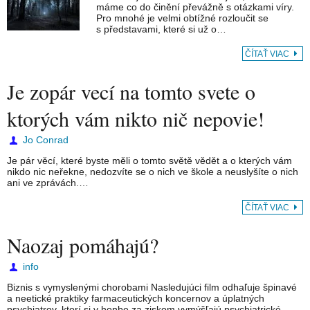
máme co do činění převážně s otázkami víry.
Pro mnohé je velmi obtížné rozloučit se
s představami, které si už o…
ČÍTAŤ VIAC
Je zopár vecí na tomto svete o
ktorých vám nikto nič nepovie!
Jo Conrad
Je pár věcí, které byste měli o tomto světě vědět a o kterých vám
nikdo nic neřekne, nedozvíte se o nich ve škole a neuslyšíte o nich
ani ve zprávách.…
ČÍTAŤ VIAC
Naozaj pomáhajú?
info
Biznis s vymyslenými chorobami Nasledujúci film odhaľuje špinavé
a neetické praktiky farmaceutických koncernov a úplatných
psychiatrov, ktorí si v honbe za ziskom vymýšľajú psychiatrické