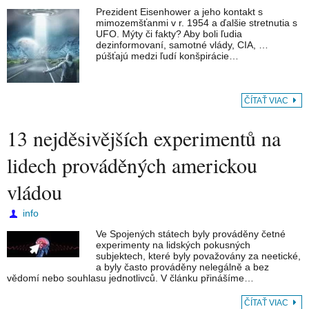
Prezident Eisenhower a jeho kontakt s
mimozemšťanmi v r. 1954 a ďalšie stretnutia s
UFO. Mýty či fakty? Aby boli ľudia
dezinformovaní, samotné vlády, CIA, …
púšťajú medzi ľudí konšpirácie…
ČÍTAŤ VIAC
13 nejděsivějších experimentů na
lidech prováděných americkou
vládou
info
Ve Spojených státech byly prováděny četné
experimenty na lidských pokusných
subjektech, které byly považovány za neetické,
a byly často prováděny nelegálně a bez
vědomí nebo souhlasu jednotlivců. V článku přinášíme…
ČÍTAŤ VIAC