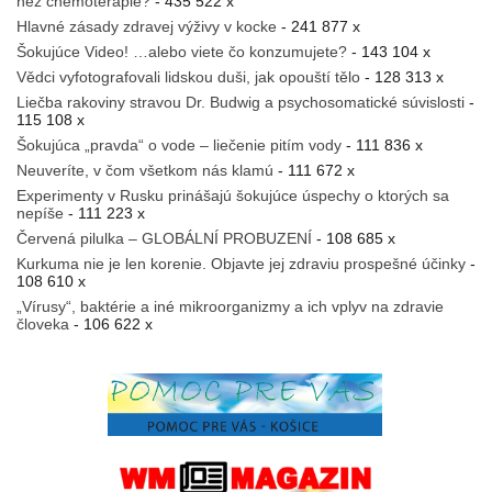
než chemoterapie?
- 435 522 x
Hlavné zásady zdravej výživy v kocke
- 241 877 x
Šokujúce Video! …alebo viete čo konzumujete?
- 143 104 x
Vědci vyfotografovali lidskou duši, jak opouští tělo
- 128 313 x
Liečba rakoviny stravou Dr. Budwig a psychosomatické súvislosti
-
115 108 x
Šokujúca „pravda“ o vode – liečenie pitím vody
- 111 836 x
Neuveríte, v čom všetkom nás klamú
- 111 672 x
Experimenty v Rusku prinášajú šokujúce úspechy o ktorých sa
nepíše
- 111 223 x
Červená pilulka – GLOBÁLNÍ PROBUZENÍ
- 108 685 x
Kurkuma nie je len korenie. Objavte jej zdraviu prospešné účinky
-
108 610 x
„Vírusy“, baktérie a iné mikroorganizmy a ich vplyv na zdravie
človeka
- 106 622 x