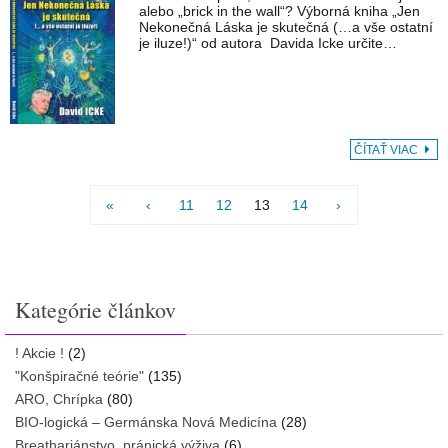
alebo „brick in the wall“? Výborná kniha „Jen
Nekonečná Láska je skutečná (…a vše ostatní
je iluze!)“ od autora Davida Icke určite…
ČÍTAŤ VIAC
«
‹
11
12
13
14
›
Kategórie článkov
! Akcie !
(2)
"Konšpiračné teórie"
(135)
ARO, Chrípka
(80)
BIO-logická – Germánska Nová Medicína
(28)
Breathariánstvo, pránická výživa
(6)