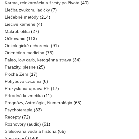
Karma, reinkarnácia a životy po živote
(40)
Liečba zvukom, ladičky
(7)
Liečebné metódy
(214)
Liečivé kamene
(4)
Makrobiotika
(27)
Očkovanie
(113)
Onkologické ochorenia
(91)
Orientálna medicína
(75)
Paleo, low carb, ketogénna strava
(34)
Parazity, plesne
(25)
Plochá Zem
(17)
Pohybové cvičenia
(6)
Prekyslenie-úprava PH
(17)
Prírodná kozmetika
(11)
Prognózy, Astrológia, Numerológia
(65)
Psychoterapia
(33)
Recepty
(72)
Rozhovory (audio)
(51)
Sfalšovaná veda a história
(66)
Spoločnosť
(140)