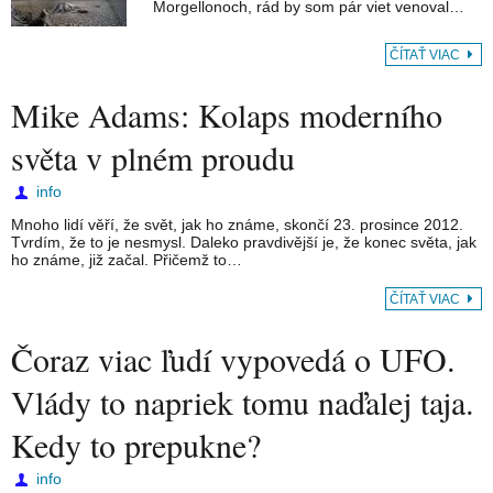
Morgellonoch, rád by som pár viet venoval…
ČÍTAŤ VIAC
Mike Adams: Kolaps moderního
světa v plném proudu
info
Mnoho lidí věří, že svět, jak ho známe, skončí 23. prosince 2012.
Tvrdím, že to je nesmysl. Daleko pravdivější je, že konec světa, jak
ho známe, již začal. Přičemž to…
ČÍTAŤ VIAC
Čoraz viac ľudí vypovedá o UFO.
Vlády to napriek tomu naďalej taja.
Kedy to prepukne?
info