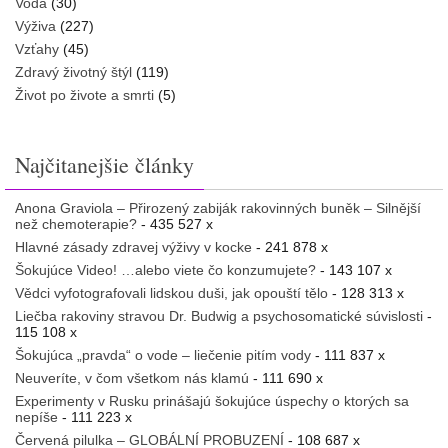
Voda
(30)
Výživa
(227)
Vzťahy
(45)
Zdravý životný štýl
(119)
Život po živote a smrti
(5)
Najčitanejšie články
Anona Graviola – Přirozený zabiják rakovinných buněk – Silnější
než chemoterapie?
- 435 527 x
Hlavné zásady zdravej výživy v kocke
- 241 878 x
Šokujúce Video! …alebo viete čo konzumujete?
- 143 107 x
Vědci vyfotografovali lidskou duši, jak opouští tělo
- 128 313 x
Liečba rakoviny stravou Dr. Budwig a psychosomatické súvislosti
-
115 108 x
Šokujúca „pravda“ o vode – liečenie pitím vody
- 111 837 x
Neuveríte, v čom všetkom nás klamú
- 111 690 x
Experimenty v Rusku prinášajú šokujúce úspechy o ktorých sa
nepíše
- 111 223 x
Červená pilulka – GLOBÁLNÍ PROBUZENÍ
- 108 687 x