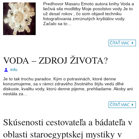
Predhovor Masaru Emoto autora knihy Voda a
liečivá sila modlitby Moje posolstvo vody Je to
už desať rokov , čo som objavil techniku
fotografovania zmrznutých kryštálov vody.
Začalo sa to…
ČÍTAŤ VIAC
VODA – ZDROJ ŽIVOTA?
info
Je to tak trochu paradox. Kým o potravinách, ktoré denne
konzumujeme, sa v rámci zdravého životného štýlu vedú dlhé
diskusie, kvalitu vody, ktorú denne pijeme, prehliadame. Akoby ani
nestála za…
ČÍTAŤ VIAC
Skúsenosti cestovateľa a bádateľa v
oblasti staroegyptskej mystiky v