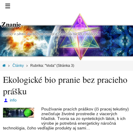
Znanie
Články o zdraví, duchovnom rozvoji a za pravdu nie len v medicíne.
Články
Rubrika: "Voda"
(Stránka 3)
Ekologické bio pranie bez pracieho
prášku
info
Používanie pracích práškov (či pracej tekutiny)
znečisťuje životné prostredie z viacerých
hľadísk. Tvoria sa zo syntetických látok, k ich
výrobe je potrebná energeticky náročná
technológia, čoho vedľajšie produkty aj sami…