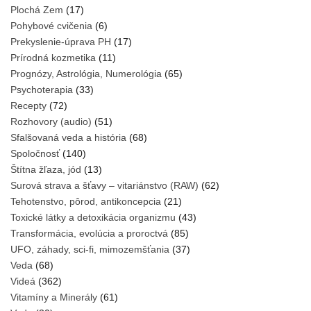
Plochá Zem
(17)
Pohybové cvičenia
(6)
Prekyslenie-úprava PH
(17)
Prírodná kozmetika
(11)
Prognózy, Astrológia, Numerológia
(65)
Psychoterapia
(33)
Recepty
(72)
Rozhovory (audio)
(51)
Sfalšovaná veda a história
(68)
Spoločnosť
(140)
Štítna žľaza, jód
(13)
Surová strava a šťavy – vitariánstvo (RAW)
(62)
Tehotenstvo, pôrod, antikoncepcia
(21)
Toxické látky a detoxikácia organizmu
(43)
Transformácia, evolúcia a proroctvá
(85)
UFO, záhady, sci-fi, mimozemšťania
(37)
Veda
(68)
Videá
(362)
Vitamíny a Minerály
(61)