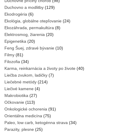
Duchovné príčiny chorôb
(98)
Duchovno a modlitby
(129)
Ekodrogéria
(6)
Ekológia, globálne otepľovanie
(24)
Ekozáhrada, permakultúra
(8)
Elektrosmog, žiarenia
(20)
Epigenetika
(20)
Feng Šuej, zdravé bývanie
(10)
Filmy
(81)
Filozofia
(34)
Karma, reinkarnácia a životy po živote
(40)
Liečba zvukom, ladičky
(7)
Liečebné metódy
(214)
Liečivé kamene
(4)
Makrobiotika
(27)
Očkovanie
(113)
Onkologické ochorenia
(91)
Orientálna medicína
(75)
Paleo, low carb, ketogénna strava
(34)
Parazity, plesne
(25)