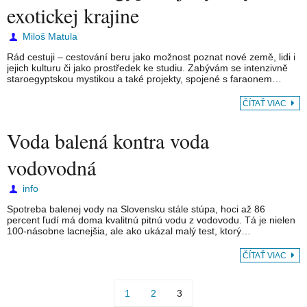
exotickej krajine
Miloš Matula
Rád cestuji – cestování beru jako možnost poznat nové země, lidi i
jejich kulturu či jako prostředek ke studiu. Zabývám se intenzivně
staroegyptskou mystikou a také projekty, spojené s faraonem…
ČÍTAŤ VIAC
Voda balená kontra voda
vodovodná
info
Spotreba balenej vody na Slovensku stále stúpa, hoci až 86
percent ľudí má doma kvalitnú pitnú vodu z vodovodu. Tá je nielen
100-násobne lacnejšia, ale ako ukázal malý test, ktorý…
ČÍTAŤ VIAC
1
2
3