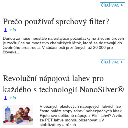
ČÍTAŤ VIAC
Prečo používať sprchový filter?
info
Daňou za naše neustále narastajúce požiadavky na životnú úroveň
je zvyšujúce sa množstvo chemických látok, ktoré sa dostávajú do
životného prostredia. V súčasnosti je známych už 20 000 pre
človeka…
ČÍTAŤ VIAC
Revoluční nápojová lahev pro
každého s technologií NanoSilver®
info
V běžných plastových nápojových lahvích lze
často nalézt stopy zdraví nebezpečných látek.
Pijete své oblíbené nápoje z PET lahví? A víte,
že PET lahve mohou obsahovat UV
stabilizátory a různá…