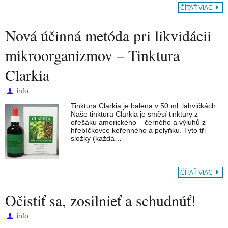
ČÍTAŤ VIAC
Nová účinná metóda pri likvidácii
mikroorganizmov – Tinktura
Clarkia
info
Tinktura Clarkia je balena v 50 ml. lahvičkách.
Naše tinktura Clarkia je směsí tinktury z
ořešáku amerického – černého a výluhů z
hřebíčkovce kořenného a pelyňku. Tyto tři
složky (každá…
ČÍTAŤ VIAC
Očistiť sa, zosilnieť a schudnúť!
info