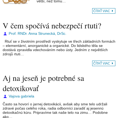
větší, než tomu…
ČÍTAŤ VIAC
V čem spočívá nebezpečí rtuti?
Prof. RNDr. Anna Strunecká, DrSc.
Rtuť se v životním prostředí vyskytuje ve třech základních formách
– elementární, anorganické a organické. Do lidského těla se
dostává zpravidla vdechováním nebo ústy. Jedním z největších
zdrojů rtuti…
ČÍTAŤ VIAC
Aj na jeseň je potrebné sa
detoxikovať
Vajova gabriela
Často sa hovorí o jarnej detoxikácii, avšak aby sme telo udržali
zdravé počas celého roka, radia odborníci zaradiť aj jesennú
detoxikačnú kúru. Pripravíme tak naše telo na zimu… Podobne
ako…