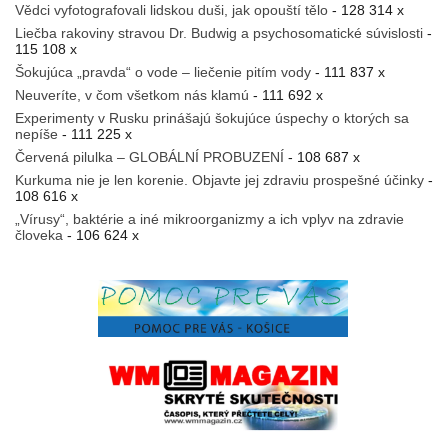
Vědci vyfotografovali lidskou duši, jak opouští tělo
- 128 314 x
Liečba rakoviny stravou Dr. Budwig a psychosomatické súvislosti
-
115 108 x
Šokujúca „pravda“ o vode – liečenie pitím vody
- 111 837 x
Neuveríte, v čom všetkom nás klamú
- 111 692 x
Experimenty v Rusku prinášajú šokujúce úspechy o ktorých sa
nepíše
- 111 225 x
Červená pilulka – GLOBÁLNÍ PROBUZENÍ
- 108 687 x
Kurkuma nie je len korenie. Objavte jej zdraviu prospešné účinky
-
108 616 x
„Vírusy“, baktérie a iné mikroorganizmy a ich vplyv na zdravie
človeka
- 106 624 x