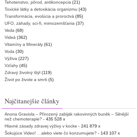
Tehotenstvo, pôrod, antikoncepcia
(21)
Toxické látky a detoxikácia organizmu
(43)
Transformácia, evolúcia a proroctvá
(85)
UFO, záhady, sci-fi, mimozemšťania
(37)
Veda
(68)
Videá
(362)
Vitamíny a Minerály
(61)
Voda
(30)
Výživa
(227)
Vzťahy
(45)
Zdravý životný štýl
(119)
Život po živote a smrti
(5)
Najčitanejšie články
Anona Graviola – Přirozený zabiják rakovinných buněk – Silnější
než chemoterapie?
- 435 528 x
Hlavné zásady zdravej výživy v kocke
- 241 879 x
Šokujúce Video! …alebo viete čo konzumujete?
- 143 107 x