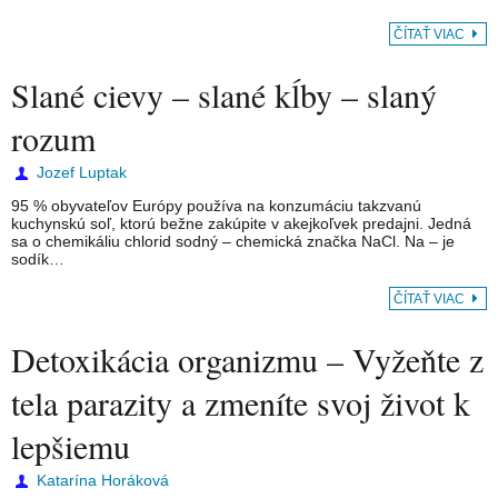
ČÍTAŤ VIAC
Slané cievy – slané kĺby – slaný
rozum
Jozef Luptak
95 % obyvateľov Európy používa na konzumáciu takzvanú
kuchynskú soľ, ktorú bežne zakúpite v akejkoľvek predajni. Jedná
sa o chemikáliu chlorid sodný – chemická značka NaCl. Na – je
sodík…
ČÍTAŤ VIAC
Detoxikácia organizmu – Vyžeňte z
tela parazity a zmeníte svoj život k
lepšiemu
Katarína Horáková