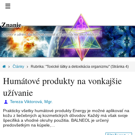
Znanie
Články o zdraví, duchovnom rozvoji a za pravdu nie len v medicíne.
Články
Rubrika: "Toxické látky a detoxikácia organizmu"
(Stránka 4)
Humátové produkty na vonkajšie
užívanie
Tereza Viktorová, Mgr.
Prakticky všetky humátové produkty Energy je možné aplikovať na
kožu z liečebných aj kozmetických dôvodov. Každý má však svoje
špecifiká a vhodné okruhy použitia. BALNEOL je určený
predovšetkým na kúpele,…