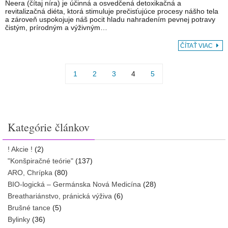
Neera (čítaj níra) je účinná a osvedčená detoxikačná a
revitalizačná diéta, ktorá stimuluje prečisťujúce procesy nášho tela
a zároveň uspokojuje náš pocit hladu nahradením pevnej potravy
čistým, prírodným a výživným…
ČÍTAŤ VIAC
1
2
3
4
5
Kategórie článkov
! Akcie !
(2)
"Konšpiračné teórie"
(137)
ARO, Chrípka
(80)
BIO-logická – Germánska Nová Medicína
(28)
Breathariánstvo, pránická výživa
(6)
Brušné tance
(5)
Bylinky
(36)