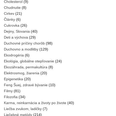
Cholesterol
(9)
Chudnutie
(8)
Cirkev
(21)
Články
(6)
Cukrovka
(26)
Dejiny, Slovania
(40)
Deti a výchova
(29)
Duchovné príčiny chorôb
(98)
Duchovno a modlitby
(129)
Ekodrogéria
(6)
Ekológia, globálne otepľovanie
(24)
Ekozáhrada, permakultúra
(8)
Elektrosmog, žiarenia
(20)
Epigenetika
(20)
Feng Šuej, zdravé bývanie
(10)
Filmy
(81)
Filozofia
(34)
Karma, reinkarnácia a životy po živote
(40)
Liečba zvukom, ladičky
(7)
Liečebné metódy
(214)