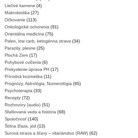
Liečivé kamene
(4)
Makrobiotika
(27)
Očkovanie
(113)
Onkologické ochorenia
(91)
Orientálna medicína
(75)
Paleo, low carb, ketogénna strava
(34)
Parazity, plesne
(25)
Plochá Zem
(17)
Pohybové cvičenia
(6)
Prekyslenie-úprava PH
(17)
Prírodná kozmetika
(11)
Prognózy, Astrológia, Numerológia
(65)
Psychoterapia
(33)
Recepty
(72)
Rozhovory (audio)
(51)
Sfalšovaná veda a história
(68)
Spoločnosť
(140)
Štítna žľaza, jód
(13)
Surová strava a šťavy – vitariánstvo (RAW)
(62)