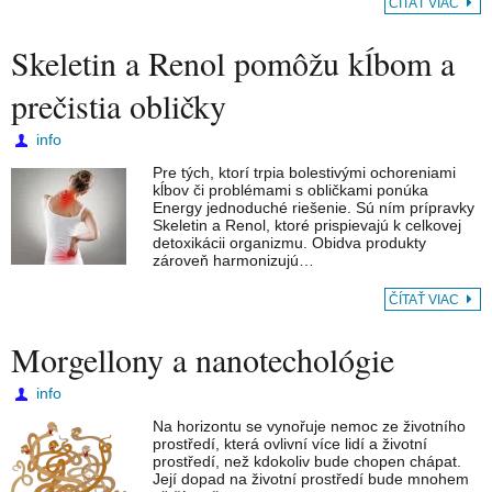
ČÍTAŤ VIAC
Skeletin a Renol pomôžu kĺbom a
prečistia obličky
info
Pre tých, ktorí trpia bolestivými ochoreniami
kĺbov či problémami s obličkami ponúka
Energy jednoduché riešenie. Sú ním prípravky
Skeletin a Renol, ktoré prispievajú k celkovej
detoxikácii organizmu. Obidva produkty
zároveň harmonizujú…
ČÍTAŤ VIAC
Morgellony a nanotechológie
info
Na horizontu se vynořuje nemoc ze životního
prostředí, která ovlivní více lidí a životní
prostředí, než kdokoliv bude chopen chápat.
Její dopad na životní prostředí bude mnohem