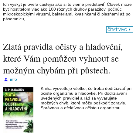
Ich výskyt je oveľa častejší ako si to vieme predstaviť. Človek môže
byť hostiteľom viac ako 100 rôznych druhov parazitov, počnúc
mikroskopickými vírusmi, baktériami, kvasinkami či plesňami až po
pásomnicu,…
ČÍTAŤ VIAC
Zlatá pravidla očisty a hladovění,
které Vám pomůžou vyhnout se
možným chybám při půstech.
info
Kniha vysvetľuje všetko, čo treba dodržiavať pri
očiste organizmu a hladovke. Pri dodržiavaní
uvedených pravidiel a rád sa vyvarujete
možných chýb, ktoré môžu poškodiť zdravie.
Správnou a efektívnou očistou organizmu…