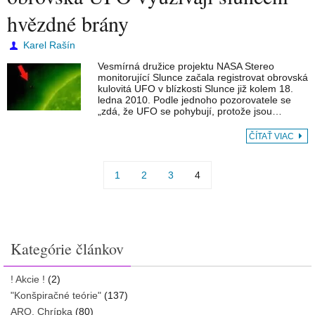
hvězdné brány
Karel Rašín
Vesmírná družice projektu NASA Stereo
monitorující Slunce začala registrovat obrovská
kulovitá UFO v blízkosti Slunce již kolem 18.
ledna 2010. Podle jednoho pozorovatele se
„zdá, že UFO se pohybují, protože jsou…
ČÍTAŤ VIAC
1
2
3
4
Kategórie článkov
! Akcie !
(2)
"Konšpiračné teórie"
(137)
ARO, Chrípka
(80)