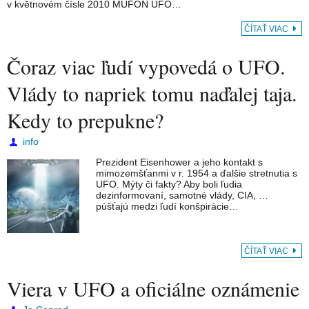
v květnovém čísle 2010 MUFON UFO…
ČÍTAŤ VIAC
Čoraz viac ľudí vypovedá o UFO.
Vlády to napriek tomu naďalej taja.
Kedy to prepukne?
info
Prezident Eisenhower a jeho kontakt s
mimozemšťanmi v r. 1954 a ďalšie stretnutia s
UFO. Mýty či fakty? Aby boli ľudia
dezinformovaní, samotné vlády, CIA, …
púšťajú medzi ľudí konšpirácie…
ČÍTAŤ VIAC
Viera v UFO a oficiálne oznámenie