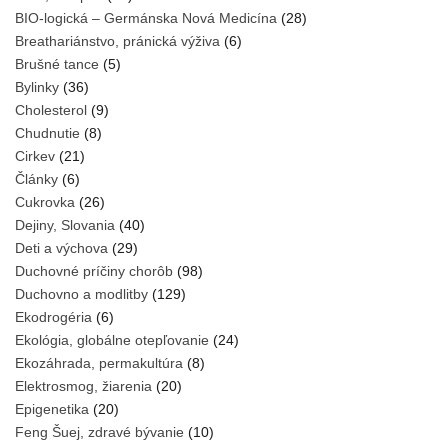
BIO-logická – Germánska Nová Medicína
(28)
Breathariánstvo, pránická výživa
(6)
Brušné tance
(5)
Bylinky
(36)
Cholesterol
(9)
Chudnutie
(8)
Cirkev
(21)
Články
(6)
Cukrovka
(26)
Dejiny, Slovania
(40)
Deti a výchova
(29)
Duchovné príčiny chorôb
(98)
Duchovno a modlitby
(129)
Ekodrogéria
(6)
Ekológia, globálne otepľovanie
(24)
Ekozáhrada, permakultúra
(8)
Elektrosmog, žiarenia
(20)
Epigenetika
(20)
Feng Šuej, zdravé bývanie
(10)