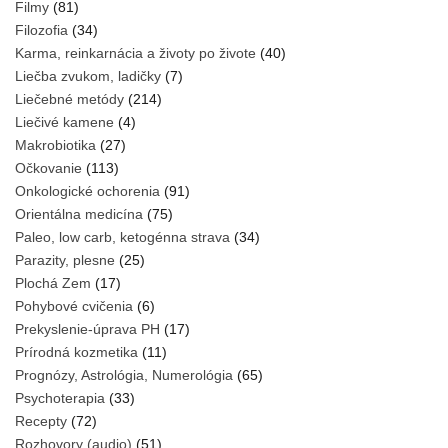
Filmy
(81)
Filozofia
(34)
Karma, reinkarnácia a životy po živote
(40)
Liečba zvukom, ladičky
(7)
Liečebné metódy
(214)
Liečivé kamene
(4)
Makrobiotika
(27)
Očkovanie
(113)
Onkologické ochorenia
(91)
Orientálna medicína
(75)
Paleo, low carb, ketogénna strava
(34)
Parazity, plesne
(25)
Plochá Zem
(17)
Pohybové cvičenia
(6)
Prekyslenie-úprava PH
(17)
Prírodná kozmetika
(11)
Prognózy, Astrológia, Numerológia
(65)
Psychoterapia
(33)
Recepty
(72)
Rozhovory (audio)
(51)