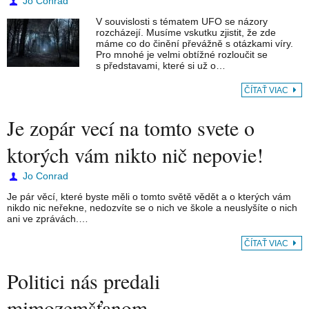
Jo Conrad
V souvislosti s tématem UFO se názory
rozcházejí. Musíme vskutku zjistit, že zde
máme co do činění převážně s otázkami víry.
Pro mnohé je velmi obtížné rozloučit se
s představami, které si už o…
ČÍTAŤ VIAC
Je zopár vecí na tomto svete o
ktorých vám nikto nič nepovie!
Jo Conrad
Je pár věcí, které byste měli o tomto světě vědět a o kterých vám
nikdo nic neřekne, nedozvíte se o nich ve škole a neuslyšíte o nich
ani ve zprávách.…
ČÍTAŤ VIAC
Politici nás predali
mimozemšťanom