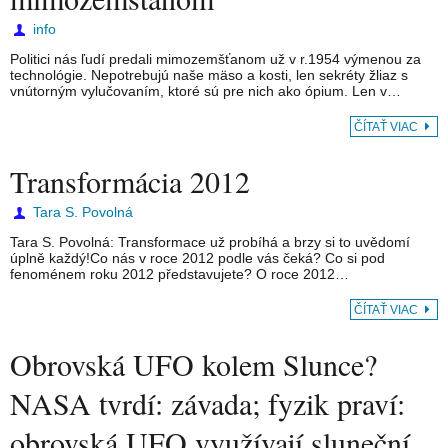
info
Politici nás ľudí predali mimozemšťanom už v r.1954 výmenou za
technológie. Nepotrebujú naše mäso a kosti, len sekréty žliaz s
vnútorným vylučovaním, ktoré sú pre nich ako ópium. Len v…
ČÍTAŤ VIAC
Transformácia 2012
Tara S. Povolná
Tara S. Povolná: Transformace už probíhá a brzy si to uvědomí
úplně každý!Co nás v roce 2012 podle vás čeká? Co si pod
fenoménem roku 2012 představujete? O roce 2012…
ČÍTAŤ VIAC
Obrovská UFO kolem Slunce?
NASA tvrdí: závada; fyzik praví:
obrovská UFO využívají sluneční