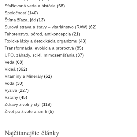
Sfalšovaná veda a história
(68)
Spoločnosť
(140)
Štítna žľaza, jód
(13)
Surová strava a šťavy – vitariánstvo (RAW)
(62)
Tehotenstvo, pôrod, antikoncepcia
(21)
Toxické látky a detoxikácia organizmu
(43)
Transformácia, evolúcia a proroctvá
(85)
UFO, záhady, sci-fi, mimozemšťania
(37)
Veda
(68)
Videá
(362)
Vitamíny a Minerály
(61)
Voda
(30)
Výživa
(227)
Vzťahy
(45)
Zdravý životný štýl
(119)
Život po živote a smrti
(5)
Najčitanejšie články