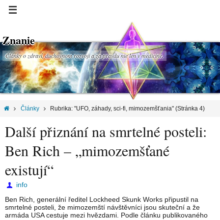
Znanie
Články o zdraví, duchovnom rozvoji a za pravdu nie len v medicíne.
Články
Rubrika: "UFO, záhady, sci-fi, mimozemšťania"
(Stránka 4)
Další přiznání na smrtelné posteli:
Ben Rich – „mimozemšťané
existují“
info
Ben Rich, generální ředitel Lockheed Skunk Works připustil na
smrtelné posteli, že mimozemští návštěvníci jsou skuteční a že
armáda USA cestuje mezi hvězdami. Podle článku publikovaného