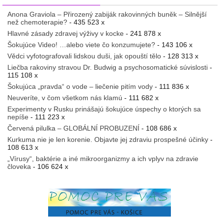
Anona Graviola – Přirozený zabiják rakovinných buněk – Silnější
než chemoterapie?
- 435 523 x
Hlavné zásady zdravej výživy v kocke
- 241 878 x
Šokujúce Video! …alebo viete čo konzumujete?
- 143 106 x
Vědci vyfotografovali lidskou duši, jak opouští tělo
- 128 313 x
Liečba rakoviny stravou Dr. Budwig a psychosomatické súvislosti
-
115 108 x
Šokujúca „pravda“ o vode – liečenie pitím vody
- 111 836 x
Neuveríte, v čom všetkom nás klamú
- 111 682 x
Experimenty v Rusku prinášajú šokujúce úspechy o ktorých sa
nepíše
- 111 223 x
Červená pilulka – GLOBÁLNÍ PROBUZENÍ
- 108 686 x
Kurkuma nie je len korenie. Objavte jej zdraviu prospešné účinky
-
108 613 x
„Vírusy“, baktérie a iné mikroorganizmy a ich vplyv na zdravie
človeka
- 106 624 x