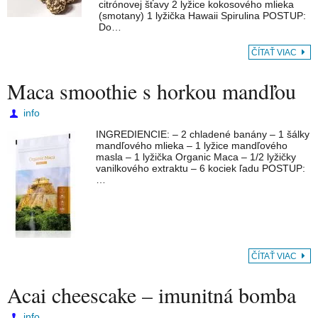
citrónovej šťavy 2 lyžice kokosového mlieka
(smotany) 1 lyžička Hawaii Spirulina POSTUP:
Do…
ČÍTAŤ VIAC
Maca smoothie s horkou mandľou
info
INGREDIENCIE: – 2 chladené banány – 1 šálky
mandľového mlieka – 1 lyžice mandľového
masla – 1 lyžička Organic Maca – 1/2 lyžičky
vanilkového extraktu – 6 kociek ľadu POSTUP:
…
ČÍTAŤ VIAC
Acai cheescake – imunitná bomba
info