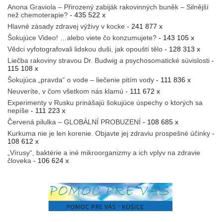
Anona Graviola – Přirozený zabiják rakovinných buněk – Silnější
než chemoterapie?
- 435 522 x
Hlavné zásady zdravej výživy v kocke
- 241 877 x
Šokujúce Video! …alebo viete čo konzumujete?
- 143 105 x
Vědci vyfotografovali lidskou duši, jak opouští tělo
- 128 313 x
Liečba rakoviny stravou Dr. Budwig a psychosomatické súvislosti
-
115 108 x
Šokujúca „pravda“ o vode – liečenie pitím vody
- 111 836 x
Neuveríte, v čom všetkom nás klamú
- 111 672 x
Experimenty v Rusku prinášajú šokujúce úspechy o ktorých sa
nepíše
- 111 223 x
Červená pilulka – GLOBÁLNÍ PROBUZENÍ
- 108 685 x
Kurkuma nie je len korenie. Objavte jej zdraviu prospešné účinky
-
108 612 x
„Vírusy“, baktérie a iné mikroorganizmy a ich vplyv na zdravie
človeka
- 106 624 x