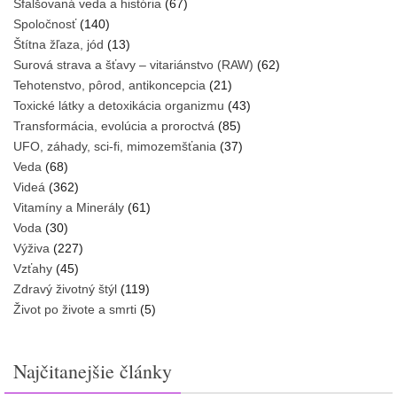
Sfalšovaná veda a história
(67)
Spoločnosť
(140)
Štítna žľaza, jód
(13)
Surová strava a šťavy – vitariánstvo (RAW)
(62)
Tehotenstvo, pôrod, antikoncepcia
(21)
Toxické látky a detoxikácia organizmu
(43)
Transformácia, evolúcia a proroctvá
(85)
UFO, záhady, sci-fi, mimozemšťania
(37)
Veda
(68)
Videá
(362)
Vitamíny a Minerály
(61)
Voda
(30)
Výživa
(227)
Vzťahy
(45)
Zdravý životný štýl
(119)
Život po živote a smrti
(5)
Najčitanejšie články