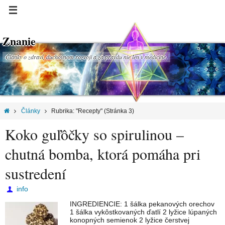
Znanie
Články o zdraví, duchovnom rozvoji a za pravdu nie len v medicíne.
Články
Rubrika: "Recepty"
(Stránka 3)
Koko guľôčky so spirulinou –
chutná bomba, ktorá pomáha pri
sustredení
info
INGREDIENCIE: 1 šálka pekanových orechov
1 šálka vykôstkovaných ďatlí 2 lyžice lúpaných
konopných semienok 2 lyžice čerstvej