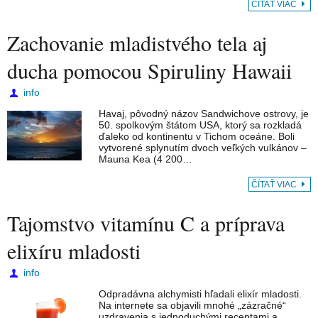
ČÍTAŤ VIAC
Zachovanie mladistvého tela aj
ducha pomocou Spiruliny Hawaii
info
Havaj, pôvodný názov Sandwichove ostrovy, je
50. spolkovým štátom USA, ktorý sa rozkladá
ďaleko od kontinentu v Tichom oceáne. Boli
vytvorené splynutím dvoch veľkých vulkánov –
Mauna Kea (4 200…
ČÍTAŤ VIAC
Tajomstvo vitamínu C a príprava
elixíru mladosti
info
Odpradávna alchymisti hľadali elixír mladosti.
Na internete sa objavili mnohé „zázračné“
uzdravenia s jednoduchými receptami a