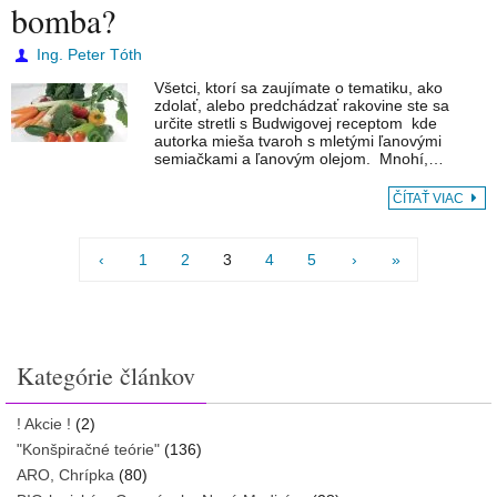
bomba?
Ing. Peter Tóth
Všetci, ktorí sa zaujímate o tematiku, ako
zdolať, alebo predchádzať rakovine ste sa
určite stretli s Budwigovej receptom kde
autorka mieša tvaroh s mletými ľanovými
semiačkami a ľanovým olejom. Mnohí,…
ČÍTAŤ VIAC
‹
1
2
3
4
5
›
»
Kategórie článkov
! Akcie !
(2)
"Konšpiračné teórie"
(136)
ARO, Chrípka
(80)