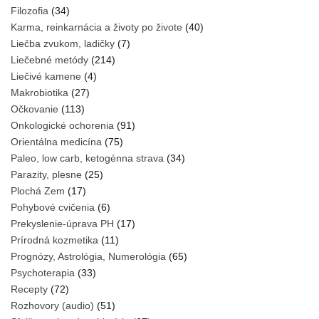
Filozofia
(34)
Karma, reinkarnácia a životy po živote
(40)
Liečba zvukom, ladičky
(7)
Liečebné metódy
(214)
Liečivé kamene
(4)
Makrobiotika
(27)
Očkovanie
(113)
Onkologické ochorenia
(91)
Orientálna medicína
(75)
Paleo, low carb, ketogénna strava
(34)
Parazity, plesne
(25)
Plochá Zem
(17)
Pohybové cvičenia
(6)
Prekyslenie-úprava PH
(17)
Prírodná kozmetika
(11)
Prognózy, Astrológia, Numerológia
(65)
Psychoterapia
(33)
Recepty
(72)
Rozhovory (audio)
(51)