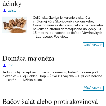
účinky
asistent
Cejlónska škorica je korenie získané z
vnútornej kôry Škoricovníka cejlónskeho,
Cinnamomum zeylanicum, celoročne zeleného
neveľkého stromu dorastajúceho do výšky 10 –
15 metrov, patriaceho do čeľade Vavrínovitých
– Lauraceae. Pestuje…
ČÍTAŤ VIAC
Domáca majonéza
info
Jednoduchý recept na domácu majonézou, bohatú na omega-3.
Zloženie: – Olej Golden Drop – Žĺtko z 1 vajíčka – 1 lyžička horčice
– 1 citrón – 1 lyžička cukru –…
ČÍTAŤ VIAC
Bačov šalát alebo protirakovinová