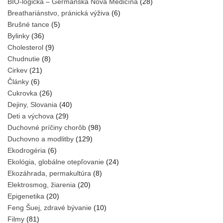
BIO-logická – Germánska Nová Medicína
(28)
Breathariánstvo, pránická výživa
(6)
Brušné tance
(5)
Bylinky
(36)
Cholesterol
(9)
Chudnutie
(8)
Cirkev
(21)
Články
(6)
Cukrovka
(26)
Dejiny, Slovania
(40)
Deti a výchova
(29)
Duchovné príčiny chorôb
(98)
Duchovno a modlitby
(129)
Ekodrogéria
(6)
Ekológia, globálne otepľovanie
(24)
Ekozáhrada, permakultúra
(8)
Elektrosmog, žiarenia
(20)
Epigenetika
(20)
Feng Šuej, zdravé bývanie
(10)
Filmy
(81)