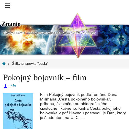
Znanie
Články o zdraví, duchovnom rozvoji a za pravdu nie len v medicíne.
Štítky príspevku "cesta"
Pokojný bojovník – film
info
Film Pokojný bojovník podľa románu Dana
Millmana „Cesta pokojného bojovníka“,
príbehu, čiastočne autobiografického,
čiastočne fiktívneho. Kniha Cesta pokojného
bojovníka v pdf Hlavnou postavou je Dan, ktorý
je študentom na U. C.…