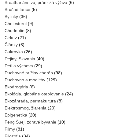
Breathariánstvo, pránická výživa
(6)
Brušné tance
(5)
Bylinky
(36)
Cholesterol
(9)
Chudnutie
(8)
Cirkev
(21)
Články
(6)
Cukrovka
(26)
Dejiny, Slovania
(40)
Deti a výchova
(29)
Duchovné príčiny chorôb
(98)
Duchovno a modlitby
(129)
Ekodrogéria
(6)
Ekológia, globálne otepľovanie
(24)
Ekozáhrada, permakultúra
(8)
Elektrosmog, žiarenia
(20)
Epigenetika
(20)
Feng Šuej, zdravé bývanie
(10)
Filmy
(81)
Filozofia
(34)