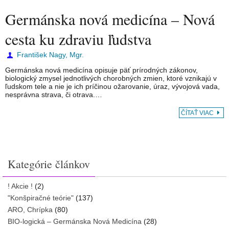
Germánska nová medicína – Nová
cesta ku zdraviu ľudstva
František Nagy, Mgr.
Germánska nová medicína opisuje päť prírodných zákonov,
biologický zmysel jednotlivých chorobných zmien, ktoré vznikajú v
ľudskom tele a nie je ich príčinou ožarovanie, úraz, vývojová vada,
nesprávna strava, či otrava.…
ČÍTAŤ VIAC
Kategórie článkov
! Akcie !
(2)
"Konšpiračné teórie"
(137)
ARO, Chrípka
(80)
BIO-logická – Germánska Nová Medicína
(28)