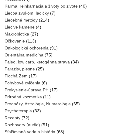
Karma, reinkarnácia a životy po živote
(40)
Liečba zvukom, ladičky
(7)
Liečebné metódy
(214)
Liečivé kamene
(4)
Makrobiotika
(27)
Očkovanie
(113)
Onkologické ochorenia
(91)
Orientálna medicína
(75)
Paleo, low carb, ketogénna strava
(34)
Parazity, plesne
(25)
Plochá Zem
(17)
Pohybové cvičenia
(6)
Prekyslenie-úprava PH
(17)
Prírodná kozmetika
(11)
Prognózy, Astrológia, Numerológia
(65)
Psychoterapia
(33)
Recepty
(72)
Rozhovory (audio)
(51)
Sfalšovaná veda a história
(68)