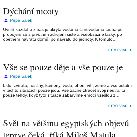
Dýchání nicoty
Pepa Šálek
Uvnitř každého z nás je ukryta vědomá či nevědomá touha po
propojení se s prvotním zdrojem čisté a všeobsažné lásky, po
opětném návratu domů, po návratu do jednoty. K tomuto…
ČÍTAŤ VIAC
Vše se pouze děje a vše pouze je
Pepa Šálek
Lidé, zvířata, rostliny, kameny, voda, oheň, vítr, země a vše ostatní
v těchto situacích pouze jsou. Vše začne ztrácet svoji neutralitu
pouze tehdy, když tyto situace zabarvíme emocí vzešlou z…
ČÍTAŤ VIAC
Svět na většinu egyptských objevů
teprve čeká, říká Miloš Matula