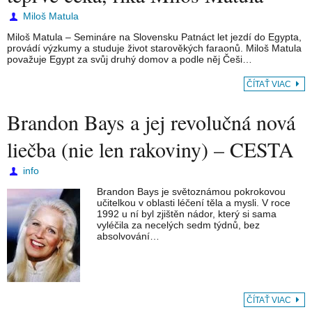
Miloš Matula
Miloš Matula – Semináre na Slovensku Patnáct let jezdí do Egypta,
provádí výzkumy a studuje život starověkých faraonů. Miloš Matula
považuje Egypt za svůj druhý domov a podle něj Češi…
ČÍTAŤ VIAC
Brandon Bays a jej revolučná nová
liečba (nie len rakoviny) – CESTA
info
Brandon Bays je světoznámou pokrokovou
učitelkou v oblasti léčení těla a mysli. V roce
1992 u ní byl zjištěn nádor, který si sama
vyléčila za necelých sedm týdnů, bez
absolvování…
ČÍTAŤ VIAC