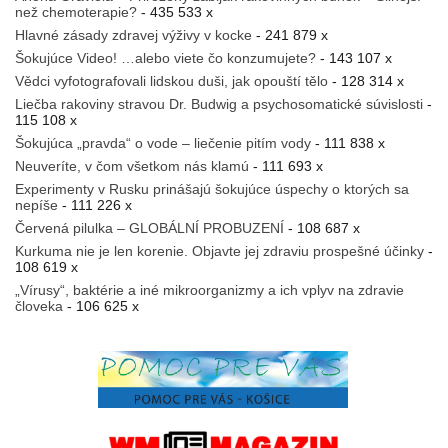
než chemoterapie?
- 435 533 x
Hlavné zásady zdravej výživy v kocke
- 241 879 x
Šokujúce Video! …alebo viete čo konzumujete?
- 143 107 x
Vědci vyfotografovali lidskou duši, jak opouští tělo
- 128 314 x
Liečba rakoviny stravou Dr. Budwig a psychosomatické súvislosti
-
115 108 x
Šokujúca „pravda“ o vode – liečenie pitím vody
- 111 838 x
Neuveríte, v čom všetkom nás klamú
- 111 693 x
Experimenty v Rusku prinášajú šokujúce úspechy o ktorých sa
nepíše
- 111 226 x
Červená pilulka – GLOBÁLNÍ PROBUZENÍ
- 108 687 x
Kurkuma nie je len korenie. Objavte jej zdraviu prospešné účinky
-
108 619 x
„Vírusy“, baktérie a iné mikroorganizmy a ich vplyv na zdravie
človeka
- 106 625 x