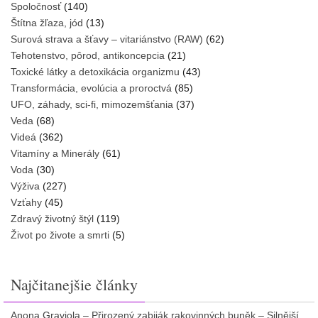
Spoločnosť
(140)
Štítna žľaza, jód
(13)
Surová strava a šťavy – vitariánstvo (RAW)
(62)
Tehotenstvo, pôrod, antikoncepcia
(21)
Toxické látky a detoxikácia organizmu
(43)
Transformácia, evolúcia a proroctvá
(85)
UFO, záhady, sci-fi, mimozemšťania
(37)
Veda
(68)
Videá
(362)
Vitamíny a Minerály
(61)
Voda
(30)
Výživa
(227)
Vzťahy
(45)
Zdravý životný štýl
(119)
Život po živote a smrti
(5)
Najčitanejšie články
Anona Graviola – Přirozený zabiják rakovinných buněk – Silnější